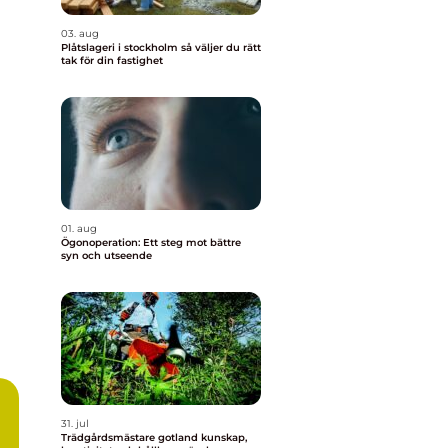
03. aug
Plåtslageri i stockholm så väljer du rätt
tak för din fastighet
01. aug
Ögonoperation: Ett steg mot bättre
syn och utseende
31. jul
Trädgårdsmästare gotland kunskap,