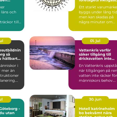
tillgång
ker
Ett starkt varumärke
 läns och
byggs under lång tid
men kan skadas på
räckor till
några minuter om
s
någon annan börjar
er. När
anv...
ul
01. jul
sutbildnin
Vattenkris varför
g så
säker tillgång till
 hållbart
dricksvatten inte
rnt
längre kan tas för
änniskor i
En Vattenkris uppstå
p
given
r mer än
när tillgången på re
struktioner
vatten inte räcker fö
lanering.
människors behov.
 projektle...
Det kan handla...
ul
30. jun
 Göteborg -
Hotell katrineholm
 du utan
bo bekvämt nära
station, natur och