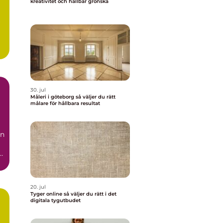
kreativitet och hållbar grönska
r
30. jul
Måleri i göteborg så väljer du rätt
målare för hållbara resultat
än
20. jul
Tyger online så väljer du rätt i det
digitala tygutbudet