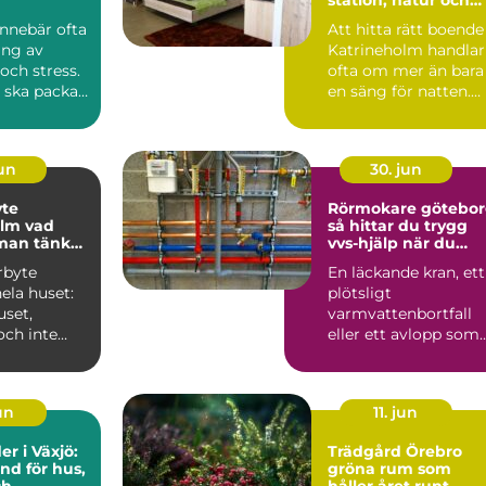
stadsliv
 innebär ofta
Att hitta rätt boende 
ing av
Katrineholm handlar
och stress.
ofta om mer än bara
 ska packas,
en säng för natten.
Många resenärer ...
jun
30. jun
yte
Rörmokare götebo
 vad
så hittar du trygg
man tänka
vvs-hjälp när du
behöver den
rbyte
En läckande kran, ett
ela huset:
plötsligt
uset,
varmvattenbortfall
och inte
eller ett avlopp som
slan när
inte vill släppa
er...
igenom vatt...
jun
11. jun
r i Växjö:
Trädgård Örebro
nd för hus,
gröna rum som
ch
håller året runt