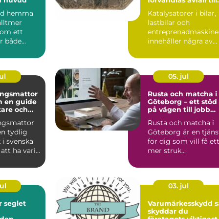
värdefulla resurser
bad hemma
Katalysatorer i bilar,
alltmer
lastbilar och
som ett
entreprenadmaskine
ör både
innehåller några av
...
jordens mest
värdefulla...
ul
05. jul
ingsmattor
Rusta och matcha i
de
Göteborg – ett stöd
stare och
på vägen till jobb
onat hem
eller utbildning
ngsmattor
Rusta och matcha i
en tydlig
Göteborg är en tjäns
i svenska
för dig som vill få et
att ha varit
mer struk...
på 70- o...
ul
03. jul
et
Varumärkesskydd så
skyddar du
nden
företagets viktigast