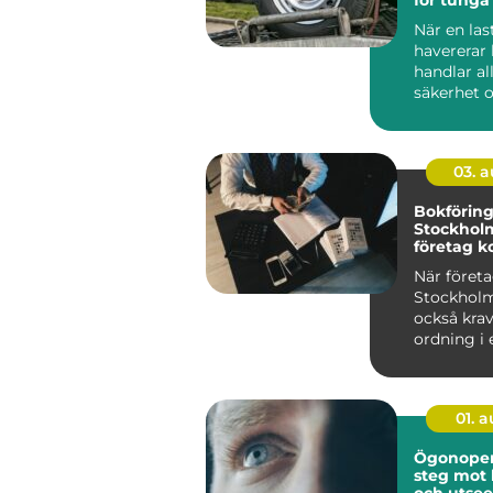
När en las
havererar
handlar al
säkerhet o
Stopp inneb
03. 
Bokförin
Stockholm
företag ko
ekonomi
När företa
Stockholm
också kra
ordning i 
01. 
Ögonopera
steg mot 
och utse