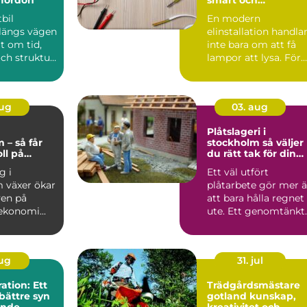
energieffektiv el i
tbil
En modern
din fastighet
 längs vägen
elinstallation handla
lt om tid,
inte bara om att få
ch struktur.
lampor att lysa. För
är ofta ...
företag och
fastighetsägar...
aug
03. aug
g
Plåtslageri i
 – så får
stockholm så väljer
ll på
du rätt tak för din
n
fastighet
g i
Ett väl utfört
 växer ökar
plåtarbete gör mer 
ven på
att bara hålla regnet
ekonomi...
ute. Ett genomtänkt
plåttak skyddar
fasad...
aug
31. jul
tion: Ett
Trädgårdsmästare
bättre syn
gotland kunskap,
ende
kreativitet och