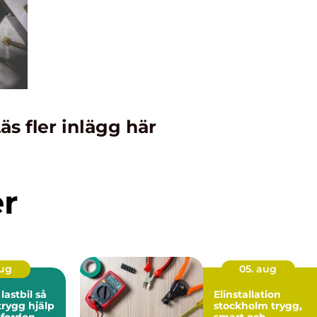
äs fler inlägg här
er
aug
05. aug
stbil så
Elinstallation
trygg hjälp
stockholm trygg,
 fordon
smart och