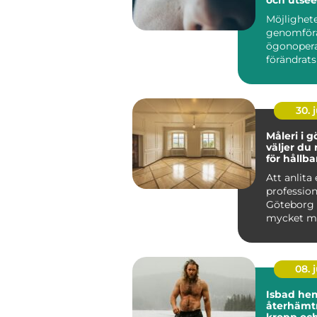
Möjlighete
genomför
ögonopera
förändrats
&ou...
30. j
Måleri i gö
väljer du 
för hållba
Att anlita 
profession
Göteborg
mycket me
färger på
Ett...
08. j
Isbad he
återhämtn
kropp oc