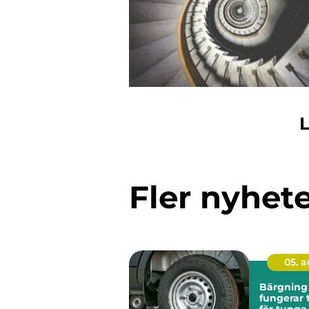
L
Fler nyhet
05. 
Bärgning la
fungerar 
för tunga