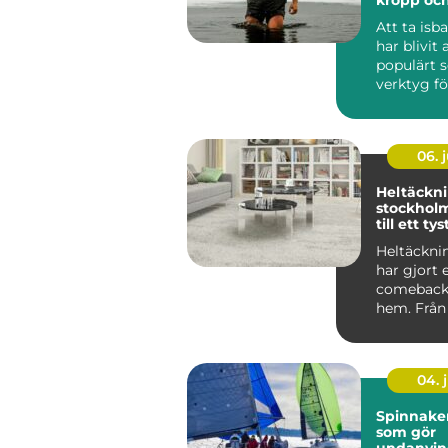
Att ta is
har blivit 
populärt 
verktyg f
fysisk &arin
06. j
Heltäckn
stockholm en gui
till ett ty
mer omb
Heltäckni
har gjort 
comeback 
hem. Från 
självklara 
04. j
Spinnaker segl
som gör
undanvi