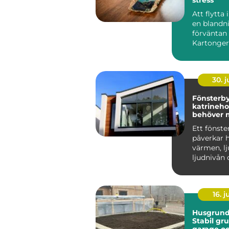
Att flytta
en blandn
förväntan 
Kartonger
a...
30. 
Fönsterb
katrineholm
behöver 
på?
Ett fönste
påverkar h
värmen, lj
ljudnivån 
minst kän
man komm
16. 
Husgrunde
Stabil gru
garage o