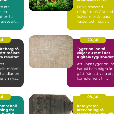
hållbar grönska
n att
En välplanerad
a en
trädgård på Gotland
tion har
kräver mer än bara
 avsevärt
växter och några
rabatter. Kalkrik jord,
salt ...
ul
20. jul
teborg så
Tyger online så
rätt målare
väljer du rätt i det
ra resultat
digitala tygutbudet
ett
Att köpa tyger onlin
ellt måleri i
har på bara några år
 handlar om
gått från att vara ett
r än nya
komplement till
 väggarna.
butiksbesök, till ...
ul
08. jul
mma: Kall
Katalysator
ing för
återvinning så
h huvud
förvandlas avfall till