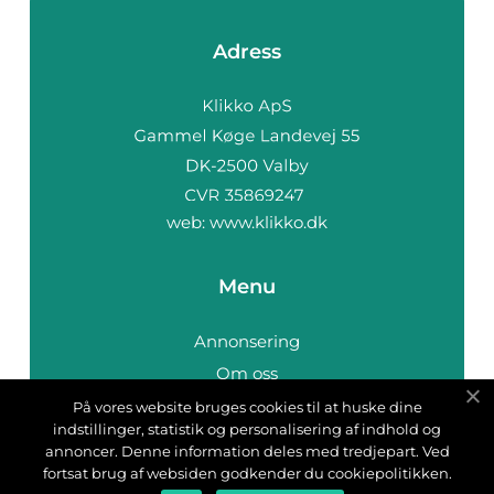
Adress
web:
www.klikko.dk
Menu
Annonsering
Om oss
Cookies
På vores website bruges cookies til at huske dine
indstillinger, statistik og personalisering af indhold og
Kontakta oss
annoncer. Denne information deles med tredjepart. Ved
Sitemap
fortsat brug af websiden godkender du cookiepolitikken.