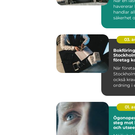
När en las
havererar
handlar al
säkerhet o
Stopp inneb
03. 
Bokförin
Stockholm
företag ko
ekonomi
När företa
Stockholm
också kra
ordning i 
01. 
Ögonopera
steg mot 
och utse