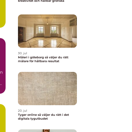
kreativitet och hållbar grönska
r
30. jul
Måleri i göteborg så väljer du rätt
målare för hållbara resultat
än
20. jul
Tyger online så väljer du rätt i det
digitala tygutbudet