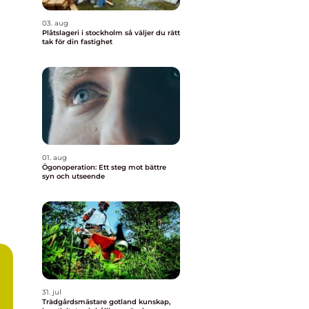
03. aug
Plåtslageri i stockholm så väljer du rätt
tak för din fastighet
01. aug
Ögonoperation: Ett steg mot bättre
syn och utseende
31. jul
Trädgårdsmästare gotland kunskap,