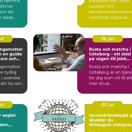
bad hemma
Katalysatorer i bilar,
alltmer
lastbilar och
som ett
entreprenadmaskine
ör både
innehåller några av
...
jordens mest
värdefulla...
ul
05. jul
ingsmattor
Rusta och matcha i
de
Göteborg – ett stöd
stare och
på vägen till jobb
onat hem
eller utbildning
ngsmattor
Rusta och matcha i
en tydlig
Göteborg är en tjäns
i svenska
för dig som vill få et
att ha varit
mer struk...
på 70- o...
ul
03. jul
et
Varumärkesskydd så
skyddar du
nden
företagets viktigast
tillgång