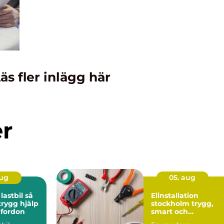
äs fler inlägg här
er
aug
05. aug
stbil så
Elinstallation
trygg hjälp
stockholm trygg,
 fordon
smart och
energieffektiv el i