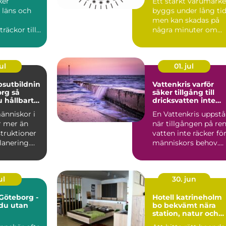
ker
Ett starkt varumärke
 läns och
byggs under lång tid
men kan skadas på
räckor till
några minuter om
s
någon annan börjar
er. När
anv...
ul
01. jul
sutbildnin
Vattenkris varför
g så
säker tillgång till
 hållbart
dricksvatten inte
rnt
längre kan tas för
änniskor i
En Vattenkris uppstå
p
given
r mer än
när tillgången på re
struktioner
vatten inte räcker fö
lanering.
människors behov.
 projektle...
Det kan handla...
ul
30. jun
 Göteborg -
Hotell katrineholm
 du utan
bo bekvämt nära
station, natur och
stadsliv