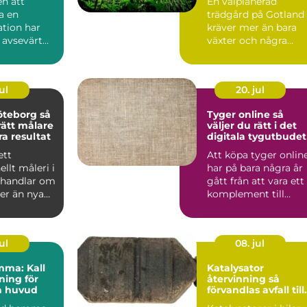
n att
En välplanerad
a en
trädgård på Gotland
tion har
kräver mer än bara
 avsevärt
växter och några
rabatter. Kalkrik jord,
salt ...
ul
20. jul
teborg så
Tyger online så
rätt målare
väljer du rätt i det
ra resultat
digitala tygutbudet
ett
Att köpa tyger onlin
ellt måleri i
har på bara några år
 handlar om
gått från att vara ett
r än nya
komplement till
 väggarna.
butiksbesök, till ...
ul
08. jul
mma: Kall
Katalysator
ing för
återvinning så
h huvud
förvandlas avfall till
värdefulla resurser