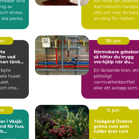
 innebär ofta
Att hitta rätt boende 
ing av
Katrineholm handlar
och stress.
ofta om mer än bara
 ska packas,
en säng för natten.
Många resenärer ...
jun
30. jun
yte
Rörmokare götebo
 vad
så hittar du trygg
man tänka
vvs-hjälp när du
behöver den
rbyte
En läckande kran, ett
ela huset:
plötsligt
uset,
varmvattenbortfall
och inte
eller ett avlopp som
slan när
inte vill släppa
er...
igenom vatt...
jun
11. jun
r i Växjö:
Trädgård Örebro
nd för hus,
gröna rum som
ch
håller året runt
byggnader