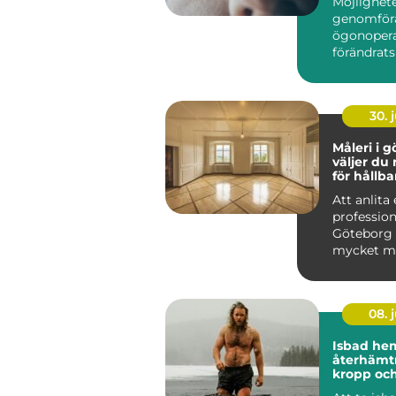
Möjlighete
genomför
ögonopera
förändrats
&ou...
30. j
Måleri i gö
väljer du 
för hållba
Att anlita 
profession
Göteborg
mycket me
färger på
Ett...
08. j
Isbad he
återhämtn
kropp oc