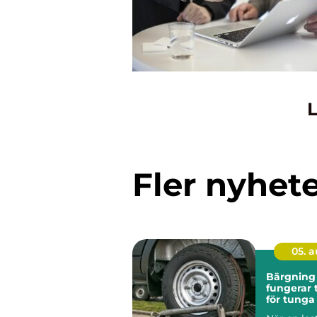
L
Fler nyhet
05. 
Bärgning la
fungerar 
för tunga