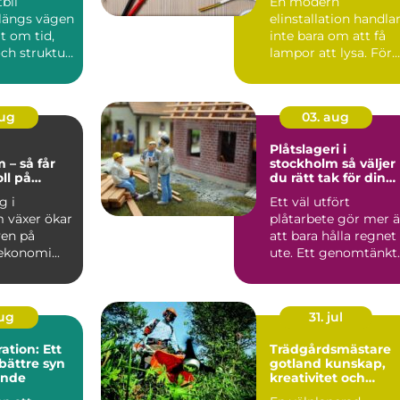
tbil
En modern
din fastighet
 längs vägen
elinstallation handla
lt om tid,
inte bara om att få
ch struktur.
lampor att lysa. För
är ofta ...
företag och
fastighetsägar...
aug
03. aug
g
Plåtslageri i
 – så får
stockholm så väljer
ll på
du rätt tak för din
n
fastighet
g i
Ett väl utfört
 växer ökar
plåtarbete gör mer 
ven på
att bara hålla regnet
ekonomi...
ute. Ett genomtänkt
plåttak skyddar
fasad...
aug
31. jul
tion: Ett
Trädgårdsmästare
bättre syn
gotland kunskap,
ende
kreativitet och
hållbar grönska