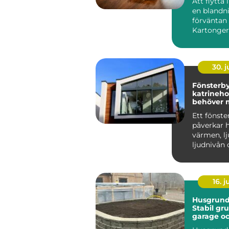
Att flytta
en blandn
förväntan 
Kartonger
a...
30. 
Fönsterb
katrineholm
behöver 
på?
Ett fönste
påverkar h
värmen, lj
ljudnivån 
minst kän
man komm
16. 
Husgrunde
Stabil gru
garage o
industri