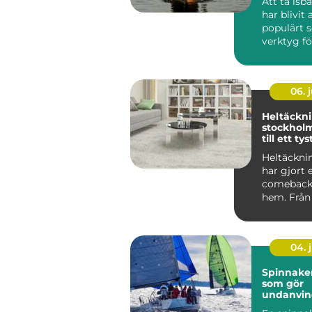
Att ta is
har blivit 
populärt 
verktyg f
fysisk &arin
06. j
Heltäckn
stockholm en gui
till ett ty
mer omb
Heltäckni
har gjort 
comeback 
hem. Från 
självklara 
04. j
Spinnaker segl
som gör
undanvi
levande