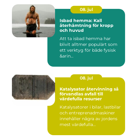
08. jul
Isbad hemma: Kall
återhämtning för kropp
och huvud
Att ta isbad hemma har
blivit alltmer populärt som
ett verktyg för både fysisk
&arin...
08. jul
Katalysator återvinning så
förvandlas avfall till
värdefulla resurser
Katalysatorer i bilar, lastbilar
och entreprenadmaskiner
innehåller några av jordens
mest värdefulla...