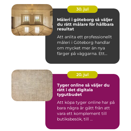
30. jul
Måleri i göteborg så väljer
du rätt målare för hållbara
resultat
Att anlita ett professionellt
måleri i Göteborg handlar
om mycket mer än nya
färger på väggarna. Ett...
20. jul
Tyger online så väljer du
rätt i det digitala
tygutbudet
Att köpa tyger online har på
bara några år gått från att
vara ett komplement till
butiksbesök, till ...