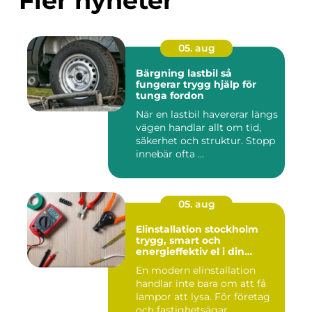
Fler nyheter
05. aug
Bärgning lastbil så
fungerar trygg hjälp för
tunga fordon
När en lastbil havererar längs
vägen handlar allt om tid,
säkerhet och struktur. Stopp
innebär ofta ...
05. aug
Elinstallation stockholm
trygg, smart och
energieffektiv el i din
fastighet
En modern elinstallation
handlar inte bara om att få
lampor att lysa. För företag
och fastighetsägar...