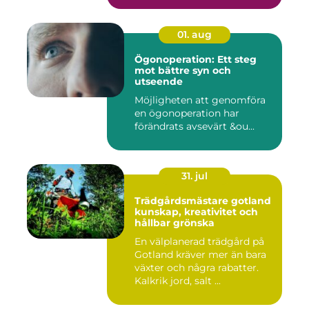
01. aug
Ögonoperation: Ett steg
mot bättre syn och
utseende
Möjligheten att genomföra
en ögonoperation har
förändrats avsevärt &ou...
31. jul
Trädgårdsmästare gotland
kunskap, kreativitet och
hållbar grönska
En välplanerad trädgård på
Gotland kräver mer än bara
växter och några rabatter.
Kalkrik jord, salt ...