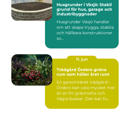
Husgrunder i Växjö: Stabil
grund för hus, garage och
industribyggnader
Husgrunder Växjö handlar
om att skapa trygga, stabila
och hållbara konstruktioner
so...
11. jun
Trädgård Örebro gröna
rum som håller året runt
En genomtänkt trädgård i
Örebro kan vara mycket mer
än en fin gräsmatta och
några buskar. Den kan fu...