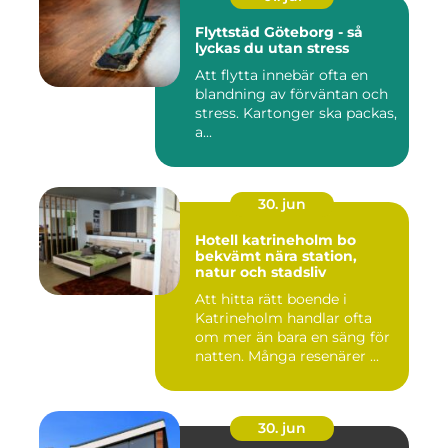
Flyttstäd Göteborg - så
lyckas du utan stress
Att flytta innebär ofta en
blandning av förväntan och
stress. Kartonger ska packas,
a...
30. jun
Hotell katrineholm bo
bekvämt nära station,
natur och stadsliv
Att hitta rätt boende i
Katrineholm handlar ofta
om mer än bara en säng för
natten. Många resenärer ...
30. jun