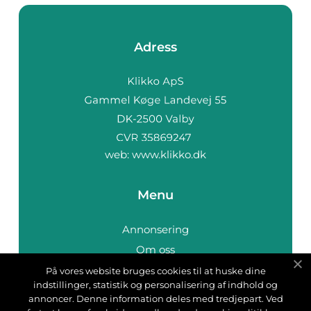
Adress
web:
www.klikko.dk
Menu
Annonsering
Om oss
Cookies
På vores website bruges cookies til at huske dine
indstillinger, statistik og personalisering af indhold og
Kontakta oss
annoncer. Denne information deles med tredjepart. Ved
Sitemap