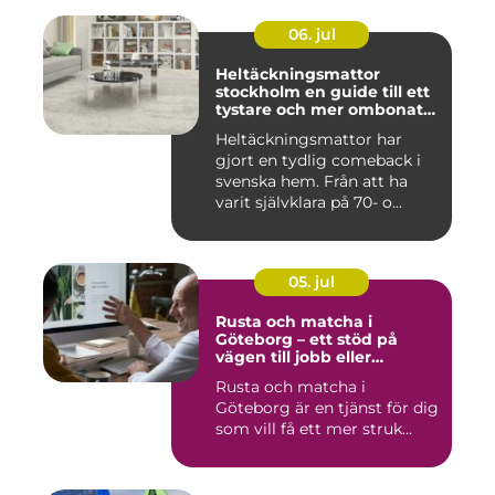
06. jul
Heltäckningsmattor
stockholm en guide till ett
tystare och mer ombonat
hem
Heltäckningsmattor har
gjort en tydlig comeback i
svenska hem. Från att ha
varit självklara på 70- o...
05. jul
Rusta och matcha i
Göteborg – ett stöd på
vägen till jobb eller
utbildning
Rusta och matcha i
Göteborg är en tjänst för dig
som vill få ett mer struk...