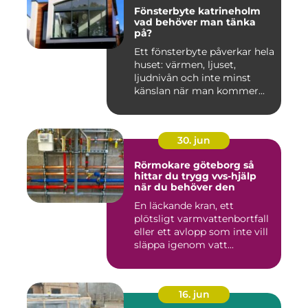
Fönsterbyte katrineholm
vad behöver man tänka
på?
Ett fönsterbyte påverkar hela
huset: värmen, ljuset,
ljudnivån och inte minst
känslan när man kommer...
30. jun
Rörmokare göteborg så
hittar du trygg vvs-hjälp
när du behöver den
En läckande kran, ett
plötsligt varmvattenbortfall
eller ett avlopp som inte vill
släppa igenom vatt...
16. jun