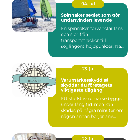
04. jul
Spinnaker seglet som gör
undanvinden levande
En spinnaker förvandlar läns
och slör från
transportsträckor till
seglingens höjdpunkter. När
seglet...
03. jul
Varumärkesskydd så
skyddar du företagets
viktigaste tillgång
Ett starkt varumärke byggs
under lång tid, men kan
skadas på några minuter om
någon annan börjar anv...
02. jul