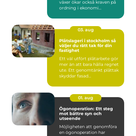
växer ökar också kraven på
ordning i ekonomi...
03. aug
Plåtslageri i stockholm så
väljer du rätt tak för din
fastighet
Ett väl utfört plåtarbete gör
mer än att bara hålla regnet
ute. Ett genomtänkt plåttak
skyddar fasad...
01. aug
Ögonoperation: Ett steg
mot bättre syn och
utseende
Möjligheten att genomföra
en ögonoperation har