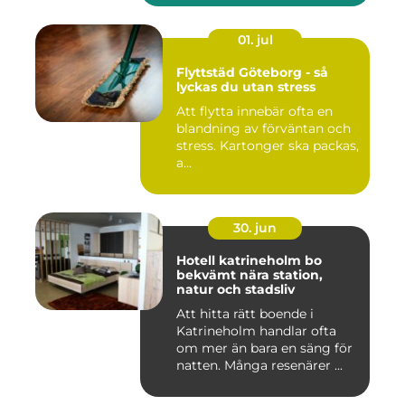
01. jul
Flyttstäd Göteborg - så
lyckas du utan stress
Att flytta innebär ofta en
blandning av förväntan och
stress. Kartonger ska packas,
a...
30. jun
Hotell katrineholm bo
bekvämt nära station,
natur och stadsliv
Att hitta rätt boende i
Katrineholm handlar ofta
om mer än bara en säng för
natten. Många resenärer ...