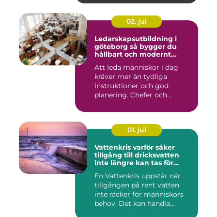
02. jul
Ledarskapsutbildning i
göteborg så bygger du
hållbart och modernt
ledarskap
Att leda människor i dag
kräver mer än tydliga
instruktioner och god
planering. Chefer och
projektle...
01. jul
Vattenkris varför säker
tillgång till dricksvatten
inte längre kan tas för
given
En Vattenkris uppstår när
tillgången på rent vatten
inte räcker för människors
behov. Det kan handla...