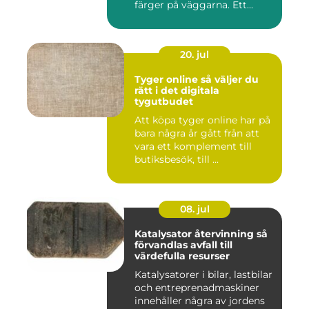
färger på väggarna. Ett...
20. jul
Tyger online så väljer du
rätt i det digitala
tygutbudet
Att köpa tyger online har på
bara några år gått från att
vara ett komplement till
butiksbesök, till ...
08. jul
Katalysator återvinning så
förvandlas avfall till
värdefulla resurser
Katalysatorer i bilar, lastbilar
och entreprenadmaskiner
innehåller några av jordens