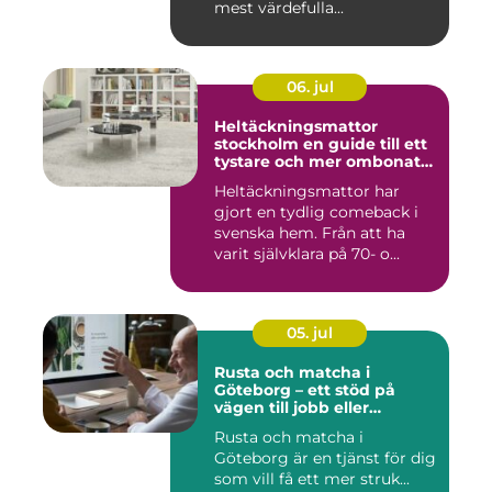
mest värdefulla...
06. jul
Heltäckningsmattor
stockholm en guide till ett
tystare och mer ombonat
hem
Heltäckningsmattor har
gjort en tydlig comeback i
svenska hem. Från att ha
varit självklara på 70- o...
05. jul
Rusta och matcha i
Göteborg – ett stöd på
vägen till jobb eller
utbildning
Rusta och matcha i
Göteborg är en tjänst för dig
som vill få ett mer struk...