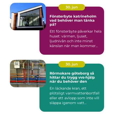
30. jun
Fönsterbyte katrineholm
vad behöver man tänka
på?
Ett fönsterbyte påverkar hela
huset: värmen, ljuset,
ljudnivån och inte minst
känslan när man kommer...
30. jun
Rörmokare göteborg så
hittar du trygg vvs-hjälp
när du behöver den
En läckande kran, ett
plötsligt varmvattenbortfall
eller ett avlopp som inte vill
släppa igenom vatt...