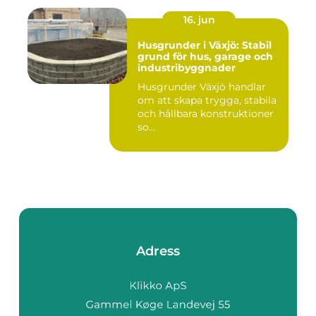
16. jun
Husgrunder i Växjö: Stabil
grund för hus, garage och
industribyggnader
Husgrunder Växjö handlar
om att skapa trygga, stabila
och hållbara konstruktioner
so...
Adress