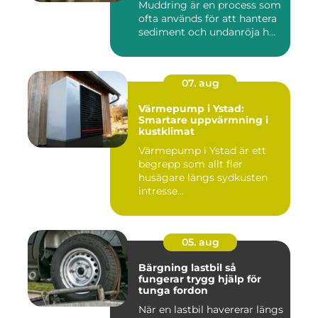
Muddring är en process som
ofta används för att hantera
sediment och undanröja h...
07. aug
Värmepump i Ystad:
Smartare uppvärmning i
kustklimat
Värmepump i Ystad är ett
begrepp som allt fler
husägare längs sydkusten
intresse...
05. aug
Bärgning lastbil så
fungerar trygg hjälp för
tunga fordon
När en lastbil havererar längs