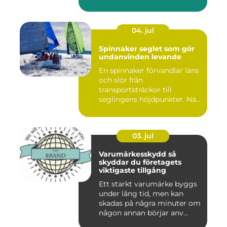
04. jul
Spinnaker seglet som gör
undanvinden levande
En spinnaker förvandlar läns
och slör från
transportsträckor till
seglingens höjdpunkter. När
seglet...
03. jul
Varumärkesskydd så
skyddar du företagets
viktigaste tillgång
Ett starkt varumärke byggs
under lång tid, men kan
skadas på några minuter om
någon annan börjar anv...