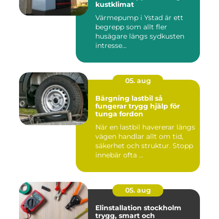
kustklimat
Värmepump i Ystad är ett
begrepp som allt fler
husägare längs sydkusten
intresse...
05. aug
Bärgning lastbil så
fungerar trygg hjälp för
tunga fordon
När en lastbil havererar längs
vägen handlar allt om tid,
säkerhet och struktur. Stopp
innebär ofta ...
05. aug
Elinstallation stockholm
trygg, smart och