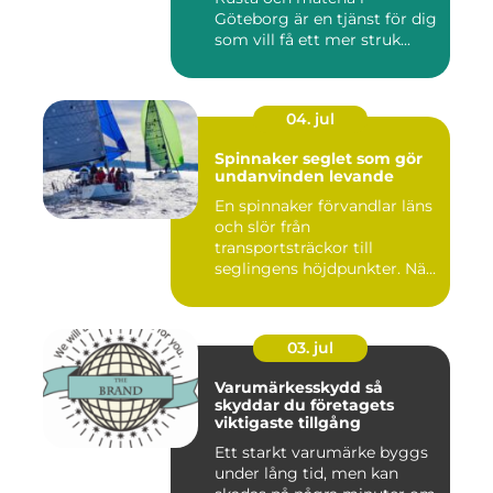
Göteborg är en tjänst för dig
som vill få ett mer struk...
04. jul
Spinnaker seglet som gör
undanvinden levande
En spinnaker förvandlar läns
och slör från
transportsträckor till
seglingens höjdpunkter. När
seglet...
03. jul
Varumärkesskydd så
skyddar du företagets
viktigaste tillgång
Ett starkt varumärke byggs
under lång tid, men kan