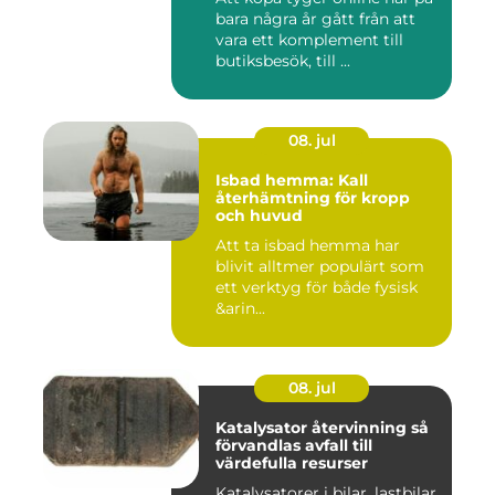
bara några år gått från att
vara ett komplement till
butiksbesök, till ...
08. jul
Isbad hemma: Kall
återhämtning för kropp
och huvud
Att ta isbad hemma har
blivit alltmer populärt som
ett verktyg för både fysisk
&arin...
08. jul
Katalysator återvinning så
förvandlas avfall till
värdefulla resurser
Katalysatorer i bilar, lastbilar