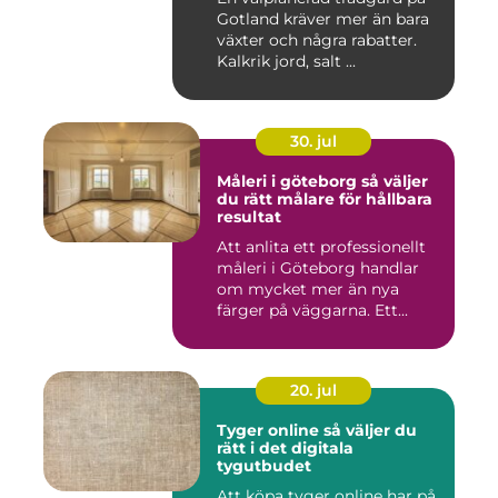
Gotland kräver mer än bara
växter och några rabatter.
Kalkrik jord, salt ...
30. jul
Måleri i göteborg så väljer
du rätt målare för hållbara
resultat
Att anlita ett professionellt
måleri i Göteborg handlar
om mycket mer än nya
färger på väggarna. Ett...
20. jul
Tyger online så väljer du
rätt i det digitala
tygutbudet
Att köpa tyger online har på