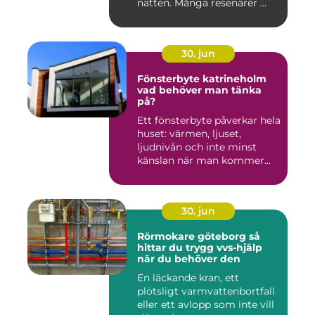
natten. Många resenärer ...
30. jun
Fönsterbyte katrineholm
vad behöver man tänka
på?
Ett fönsterbyte påverkar hela
huset: värmen, ljuset,
ljudnivån och inte minst
känslan när man kommer...
30. jun
Rörmokare göteborg så
hittar du trygg vvs-hjälp
när du behöver den
En läckande kran, ett
plötsligt varmvattenbortfall
eller ett avlopp som inte vill