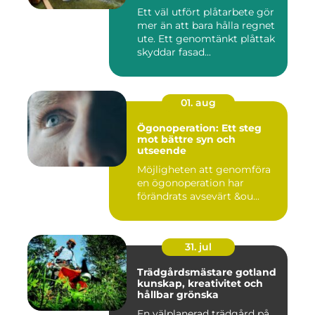
Ett väl utfört plåtarbete gör
mer än att bara hålla regnet
ute. Ett genomtänkt plåttak
skyddar fasad...
01. aug
Ögonoperation: Ett steg
mot bättre syn och
utseende
Möjligheten att genomföra
en ögonoperation har
förändrats avsevärt &ou...
31. jul
Trädgårdsmästare gotland
kunskap, kreativitet och
hållbar grönska
En välplanerad trädgård på