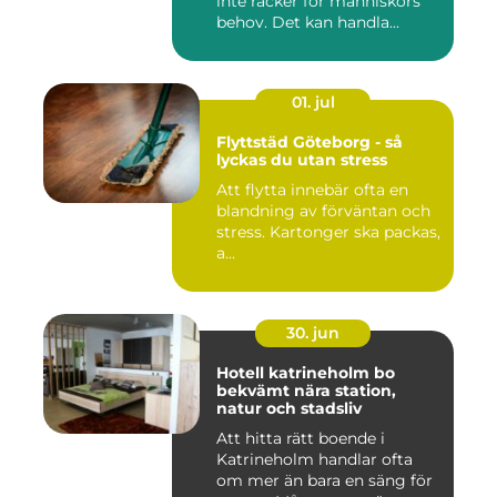
inte räcker för människors
behov. Det kan handla...
01. jul
Flyttstäd Göteborg - så
lyckas du utan stress
Att flytta innebär ofta en
blandning av förväntan och
stress. Kartonger ska packas,
a...
30. jun
Hotell katrineholm bo
bekvämt nära station,
natur och stadsliv
Att hitta rätt boende i
Katrineholm handlar ofta
om mer än bara en säng för