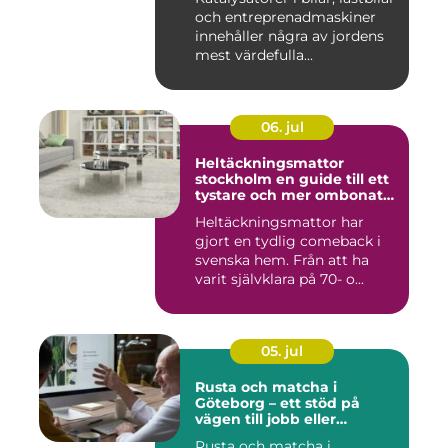
och entreprenadmaskiner
innehåller några av jordens
mest värdefulla...
06. jul
Heltäckningsmattor
stockholm en guide till ett
tystare och mer ombonat
hem
Heltäckningsmattor har
gjort en tydlig comeback i
svenska hem. Från att ha
varit självklara på 70- o...
05. jul
Rusta och matcha i
Göteborg – ett stöd på
vägen till jobb eller
utbildning
Rusta och matcha i