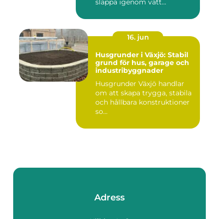
släppa igenom vatt...
16. jun
Husgrunder i Växjö: Stabil
grund för hus, garage och
industribyggnader
Husgrunder Växjö handlar
om att skapa trygga, stabila
och hållbara konstruktioner
so...
Adress