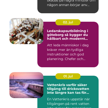
skadas på några minuter om
någon annan börjar anv...
02. jul
Ledarskapsutbildning i
göteborg så bygger du
hållbart och modernt
ledarskap
Att leda människor i dag
kräver mer än tydliga
instruktioner och god
planering. Chefer och
projektle...
01. jul
Vattenkris varför säker
tillgång till dricksvatten
inte längre kan tas för
given
En Vattenkris uppstår när
tillgången på rent vatten