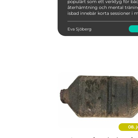
populärt som ett verktyg för båd
återhämtning och mental träning
isbad innebär korta sessioner i 
kallt vatten, ofta mellan 5–15 gra
foku...
Eva Sjöberg
08. j