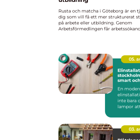
utbildning
Rusta och matcha i Göteborg är en tj
dig som vill få ett mer strukturerat st
på arbete eller utbildning. Genom
Arbetsförmedlingen får arbetssökan
möjlighet att samarbeta m...
05. 
Elinstalla
stockholm tryg
smart oc
energieffe
En moder
din fasti
elinstalla
inte bara 
lampor att
företag o
fastighetsä
03. 