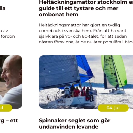
Heltäckningsmattor stockholm en
lla
guide till ett tystare och mer
ombonat hem
Heltäckningsmattor har gjort en tydlig
a av
comeback i svenska hem. Från att ha varit
r fordon
självklara på 70- och 80-talet, för att sedan
nästan försvinna, är de nu åter populära i båd
an ge
bostäder och offentliga miljöer. I Stockholm
tidigt
märks trenden extra tydligt. M...
ul
04. jul
g – ett
Spinnaker seglet som gör
undanvinden levande