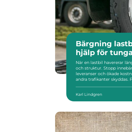
Bärgning lastbil så fungerar 
hjälp för tung
När en lastbil havererar lä
och struktur. Stopp innebär
leveranser och ökade kostn
andra trafikanter skyddas. P
mer än att bara dra bort et
säkerhet, teknik och logistik
Karl Lindgren