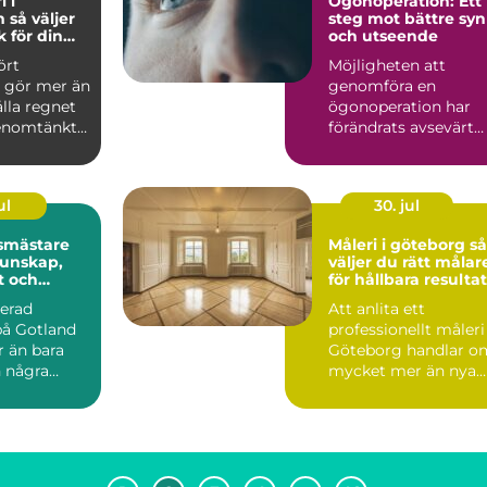
i i
Ögonoperation: Ett
jer
steg mot bättre syn
k för din
och utseende
ört
Möjligheten att
e gör mer än
genomföra en
ålla regnet
ögonoperation har
genomtänkt
förändrats avsevärt
yddar
&ou...
ul
30. jul
smästare
Måleri i göteborg så
väljer du rätt målar
t och
för hållbara resultat
rönska
nerad
Att anlita ett
på Gotland
professionellt måleri 
r än bara
Göteborg handlar o
h några
mycket mer än nya
alkrik jord,
färger på väggarna.
Ett...