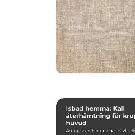
Isbad hemma: Kall
återhämtning för kro
huvud
Att ta isbad hemma har blivit al