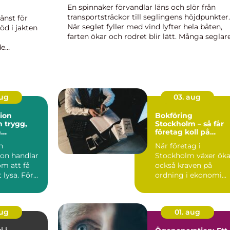
En spinnaker förvandlar läns och slör från
transportsträckor till seglingens höjdpunkter.
änst för
När seglet fyller med vind lyfter hela båten,
öd i jakten
farten ökar och rodret blir lätt. Många seglar
drömmer om detta, men drar sig ändå för at
de
hissa spinnakern. Den ...
aug
03. aug
tion
Bokföring
g,
Stockholm – så får
h
företag koll på
ktiv el i
ekonomin
n
När företag i
ghet
tion handlar
Stockholm växer öka
om att få
också kraven på
 lysa. För
ordning i ekonomi...
ch
gar...
aug
01. aug