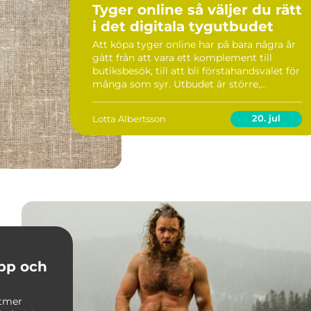
Tyger online så väljer du rätt
i det digitala tygutbudet
Att köpa tyger online har på bara några år
gått från att vara ett komplement till
butiksbesök, till att bli förstahandsvalet för
många som syr. Utbudet är större,
priserna ofta bättre och du kan jämföra
kvalitet och mönster i lugn och ro.
20. jul
Lotta Albertsson
Samtidigt k...
pp och
ltmer