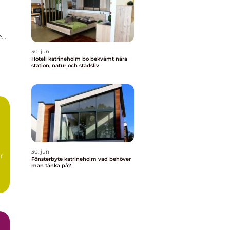
e
t
30. jun
Hotell katrineholm bo bekvämt nära
station, natur och stadsliv
30. jun
r
Fönsterbyte katrineholm vad behöver
man tänka på?