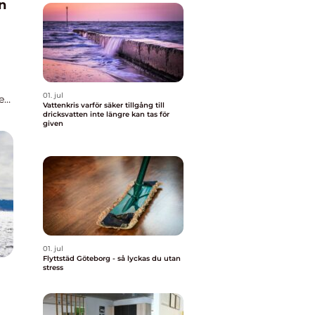
01. jul
e
Vattenkris varför säker tillgång till
dricksvatten inte längre kan tas för
given
01. jul
Flyttstäd Göteborg - så lyckas du utan
stress