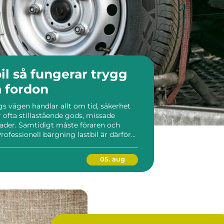
trygg
a fordon
ngs vägen handlar allt om tid, säkerhet
 ofta stillastående gods, missade
ader. Samtidigt måste föraren och
rofessionell bärgning lastbil är därför
t fordon det är ett samspel mellan
 so...
05. aug