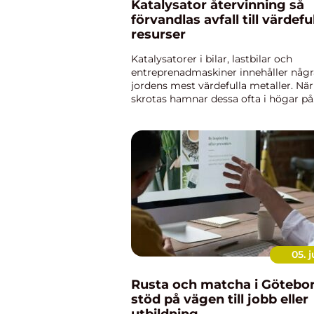
Katalysator återvinning så
förvandlas avfall till värdefu
resurser
Katalysatorer i bilar, lastbilar och
entreprenadmaskiner innehåller någr
jordens mest värdefulla metaller. Nä
skrotas hamnar dessa ofta i högar på
verkstäder och gårdar, trots att de k
betydande ekonomiskt värde och sam
minska ...
05. j
Rusta och matcha i Götebor
stöd på vägen till jobb eller