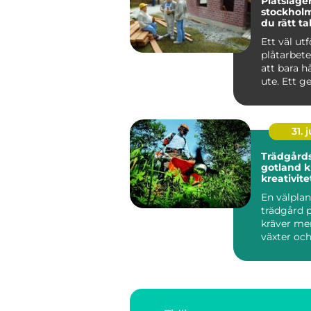
Plåtslager
stockholm så väl
du rätt ta
fastighet
Ett väl utf
plåtarbet
att bara h
ute. Ett 
plåttak sk
fasad...
31. j
Trädgård
gotland kunskap,
kreativite
hållbar g
En välpla
trädgård 
kräver me
växter oc
rabatter. K
salt ...