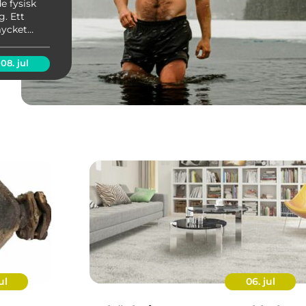
e fysisk
. Ett
mycket
der, där
08. jul
ul
06. jul