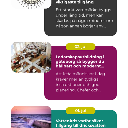
viktigaste tillgång
Ett starkt varumärke byggs
under lång tid, men kan
skadas på några minuter om
någon annan börjar anv...
02. jul
Ledarskapsutbildning i
göteborg så bygger du
hållbart och modernt
ledarskap
Att leda människor i dag
kräver mer än tydliga
instruktioner och god
planering. Chefer och
projektle...
01. jul
Vattenkris varför säker
tillgång till dricksvatten