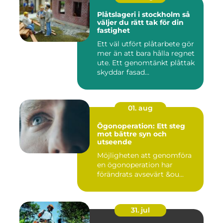
Plåtslageri i stockholm så
väljer du rätt tak för din
fastighet
Ett väl utfört plåtarbete gör
mer än att bara hålla regnet
ute. Ett genomtänkt plåttak
skyddar fasad...
01. aug
Ögonoperation: Ett steg
mot bättre syn och
utseende
Möjligheten att genomföra
en ögonoperation har
förändrats avsevärt &ou...
31. jul