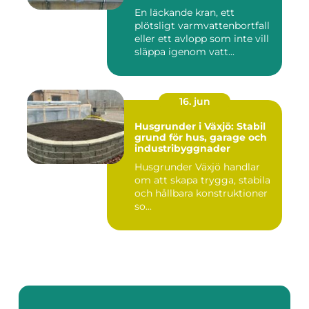
En läckande kran, ett
plötsligt varmvattenbortfall
eller ett avlopp som inte vill
släppa igenom vatt...
16. jun
Husgrunder i Växjö: Stabil
grund för hus, garage och
industribyggnader
Husgrunder Växjö handlar
om att skapa trygga, stabila
och hållbara konstruktioner
so...