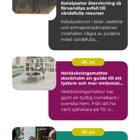
Katalysator återvinning så
förvandlas avfall till
värdefulla resurser
Katalysatorer i bilar, lastbilar
och entreprenadmaskiner
innehåller några av jordens
mest värdefulla...
06. jul
Heltäckningsmattor
stockholm en guide till ett
tystare och mer ombonat
hem
Heltäckningsmattor har
gjort en tydlig comeback i
svenska hem. Från att ha
varit självklara på 70- o...
05. jul