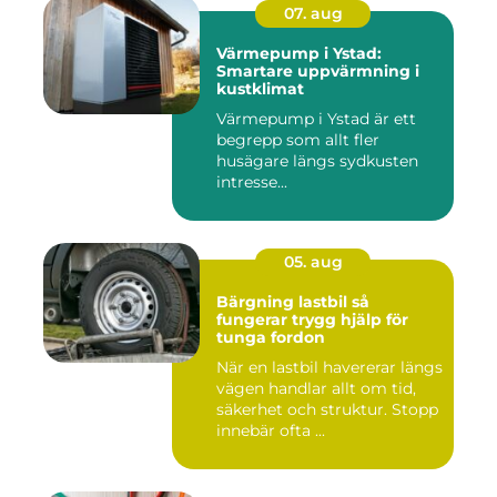
07. aug
Värmepump i Ystad:
Smartare uppvärmning i
kustklimat
Värmepump i Ystad är ett
begrepp som allt fler
husägare längs sydkusten
intresse...
05. aug
Bärgning lastbil så
fungerar trygg hjälp för
tunga fordon
När en lastbil havererar längs
vägen handlar allt om tid,
säkerhet och struktur. Stopp
innebär ofta ...