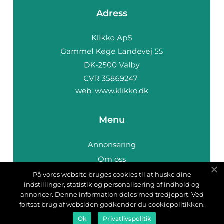
Adress
web:
www.klikko.dk
Menu
Annonsering
Om oss
Cookies
På vores website bruges cookies til at huske dine
indstillinger, statistik og personalisering af indhold og
Kontakta oss
annoncer. Denne information deles med tredjepart. Ved
Sitemap
fortsat brug af websiden godkender du cookiepolitikken.
Ok
Privatlivspolitik