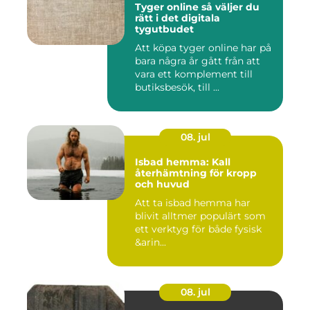
Tyger online så väljer du
rätt i det digitala
tygutbudet
Att köpa tyger online har på
bara några år gått från att
vara ett komplement till
butiksbesök, till ...
08. jul
Isbad hemma: Kall
återhämtning för kropp
och huvud
Att ta isbad hemma har
blivit alltmer populärt som
ett verktyg för både fysisk
&arin...
08. jul