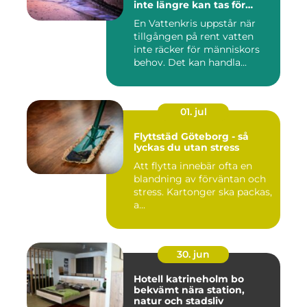
inte längre kan tas för
given
En Vattenkris uppstår när
tillgången på rent vatten
inte räcker för människors
behov. Det kan handla...
01. jul
Flyttstäd Göteborg - så
lyckas du utan stress
Att flytta innebär ofta en
blandning av förväntan och
stress. Kartonger ska packas,
a...
30. jun
Hotell katrineholm bo
bekvämt nära station,
natur och stadsliv