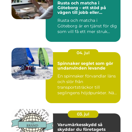
Rusta och matcha i
Göteborg – ett stöd på
vägen till jobb eller
utbildning
Rusta och matcha i
Göteborg är en tjänst för dig
som vill få ett mer struk...
04. jul
Spinnaker seglet som gör
undanvinden levande
En spinnaker förvandlar läns
och slör från
transportsträckor till
seglingens höjdpunkter. När
seglet...
03. jul
Varumärkesskydd så
skyddar du företagets