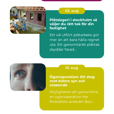
03. aug
Plåtslageri i stockholm så
väljer du rätt tak för din
fastighet
Ett väl utfört plåtarbete gör
mer än att bara hålla regnet
ute. Ett genomtänkt plåttak
skyddar fasad...
01. aug
Ögonoperation: Ett steg
mot bättre syn och
utseende
Möjligheten att genomföra
en ögonoperation har
förändrats avsevärt &ou...