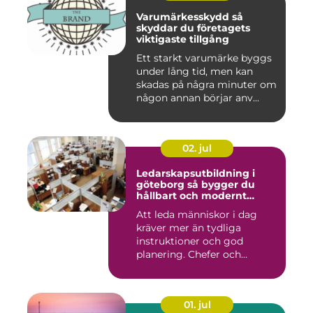
Varumärkesskydd så
skyddar du företagets
viktigaste tillgång
Ett starkt varumärke byggs
under lång tid, men kan
skadas på några minuter om
någon annan börjar anv...
02. jul
Ledarskapsutbildning i
göteborg så bygger du
hållbart och modernt
ledarskap
Att leda människor i dag
kräver mer än tydliga
instruktioner och god
planering. Chefer och
projektle...
01. jul