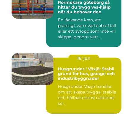
Rörmokare göteborg så
hittar du trygg vvs-hjälp
när du behöver den
En läckande kran, ett
plötsligt varmvattenbortfall
eller ett avlopp som inte vill
släppa igenom vatt...
16. jun
Husgrunder i Växjö: Stabil
grund för hus, garage och
industribyggnader
Husgrunder Växjö handlar
om att skapa trygga, stabila
och hållbara konstruktioner
so...