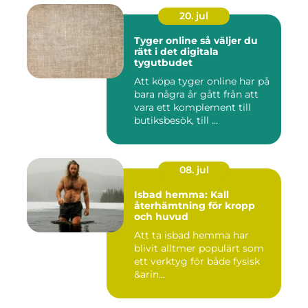
20. jul
Tyger online så väljer du
rätt i det digitala
tygutbudet
Att köpa tyger online har på
bara några år gått från att
vara ett komplement till
butiksbesök, till ...
08. jul
Isbad hemma: Kall
återhämtning för kropp
och huvud
Att ta isbad hemma har
blivit alltmer populärt som
ett verktyg för både fysisk
&arin...