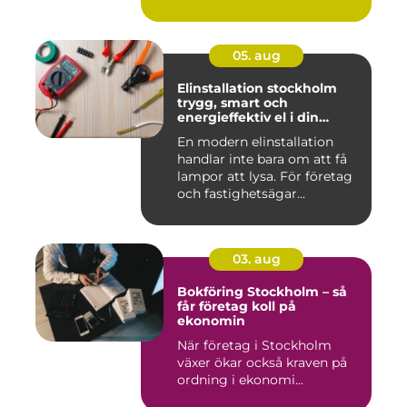
05. aug
Elinstallation stockholm
trygg, smart och
energieffektiv el i din
fastighet
En modern elinstallation
handlar inte bara om att få
lampor att lysa. För företag
och fastighetsägar...
03. aug
Bokföring Stockholm – så
får företag koll på
ekonomin
När företag i Stockholm
växer ökar också kraven på
ordning i ekonomi...