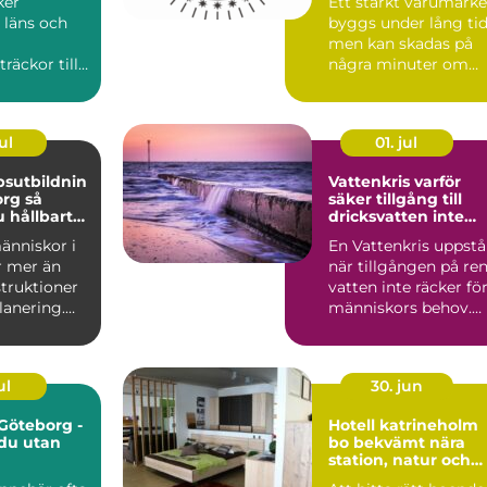
ker
Ett starkt varumärke
 läns och
byggs under lång tid
men kan skadas på
räckor till
några minuter om
s
någon annan börjar
er. När
anv...
ul
01. jul
sutbildnin
Vattenkris varför
g så
säker tillgång till
 hållbart
dricksvatten inte
rnt
längre kan tas för
änniskor i
En Vattenkris uppstå
p
given
r mer än
när tillgången på re
struktioner
vatten inte räcker fö
lanering.
människors behov.
 projektle...
Det kan handla...
ul
30. jun
 Göteborg -
Hotell katrineholm
 du utan
bo bekvämt nära
station, natur och
stadsliv