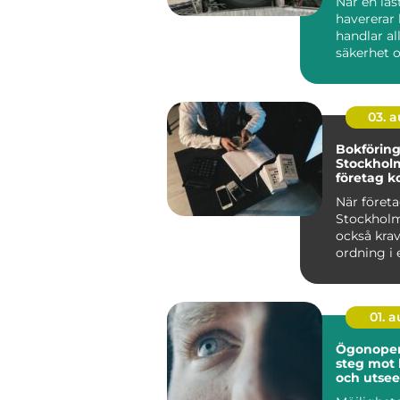
När en las
havererar
handlar al
säkerhet o
Stopp inneb
03. 
Bokförin
Stockholm
företag ko
ekonomi
När företa
Stockholm
också kra
ordning i 
01. 
Ögonopera
steg mot 
och utse