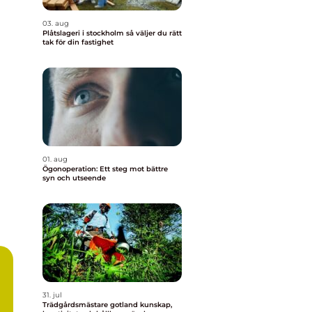
03. aug
Plåtslageri i stockholm så väljer du rätt
tak för din fastighet
01. aug
Ögonoperation: Ett steg mot bättre
syn och utseende
31. jul
Trädgårdsmästare gotland kunskap,