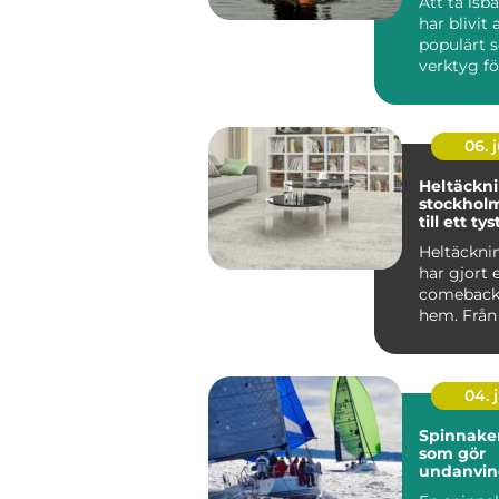
Att ta is
har blivit 
populärt 
verktyg f
fysisk &arin
06. j
Heltäckn
stockholm en gui
till ett ty
mer omb
Heltäckni
har gjort 
comeback 
hem. Från 
självklara 
04. j
Spinnaker segl
som gör
undanvi
levande