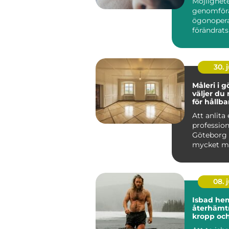
Möjlighete
genomför
ögonopera
förändrats
&ou...
30. j
Måleri i gö
väljer du 
för hållba
Att anlita 
profession
Göteborg
mycket me
färger på
Ett...
08. j
Isbad he
återhämtn
kropp oc