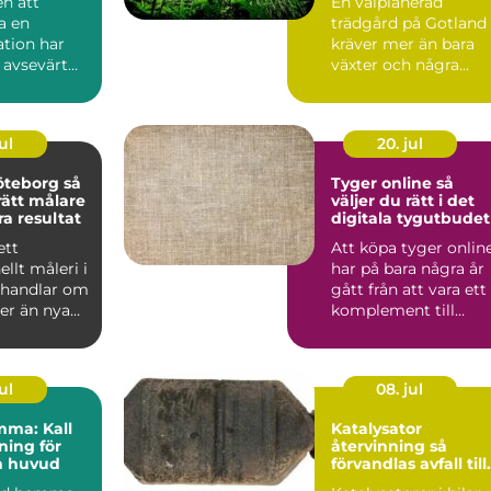
n att
En välplanerad
a en
trädgård på Gotland
tion har
kräver mer än bara
 avsevärt
växter och några
rabatter. Kalkrik jord,
salt ...
ul
20. jul
teborg så
Tyger online så
rätt målare
väljer du rätt i det
ra resultat
digitala tygutbudet
ett
Att köpa tyger onlin
ellt måleri i
har på bara några år
 handlar om
gått från att vara ett
r än nya
komplement till
 väggarna.
butiksbesök, till ...
ul
08. jul
mma: Kall
Katalysator
ing för
återvinning så
h huvud
förvandlas avfall till
värdefulla resurser