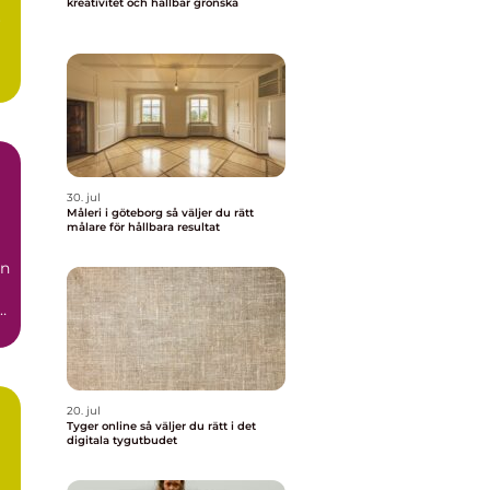
kreativitet och hållbar grönska
r
30. jul
Måleri i göteborg så väljer du rätt
målare för hållbara resultat
än
20. jul
Tyger online så väljer du rätt i det
digitala tygutbudet