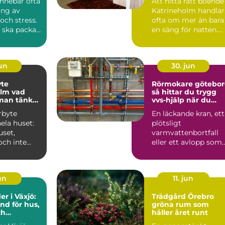
 innebär ofta
Att hitta rätt boende 
ing av
Katrineholm handlar
och stress.
ofta om mer än bara
 ska packas,
en säng för natten.
Många resenärer ...
jun
30. jun
yte
Rörmokare götebo
 vad
så hittar du trygg
man tänka
vvs-hjälp när du
behöver den
rbyte
En läckande kran, ett
ela huset:
plötsligt
uset,
varmvattenbortfall
och inte
eller ett avlopp som
slan när
inte vill släppa
er...
igenom vatt...
jun
11. jun
r i Växjö:
Trädgård Örebro
nd för hus,
gröna rum som
ch
håller året runt
byggnader