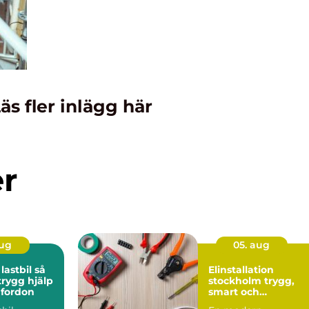
äs fler inlägg här
er
aug
05. aug
stbil så
Elinstallation
trygg hjälp
stockholm trygg,
 fordon
smart och
energieffektiv el i