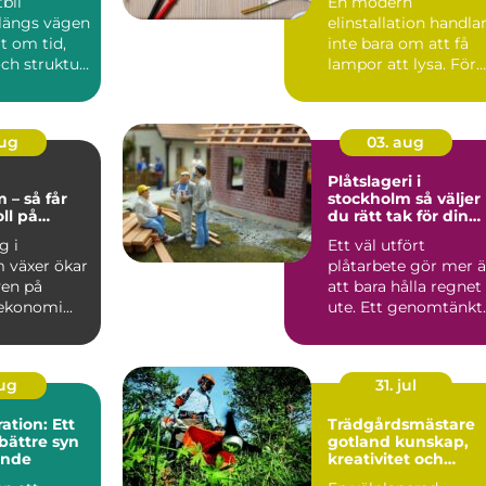
tbil
En modern
din fastighet
 längs vägen
elinstallation handla
lt om tid,
inte bara om att få
ch struktur.
lampor att lysa. För
är ofta ...
företag och
fastighetsägar...
aug
03. aug
g
Plåtslageri i
 – så får
stockholm så väljer
ll på
du rätt tak för din
n
fastighet
g i
Ett väl utfört
 växer ökar
plåtarbete gör mer 
ven på
att bara hålla regnet
ekonomi...
ute. Ett genomtänkt
plåttak skyddar
fasad...
aug
31. jul
tion: Ett
Trädgårdsmästare
bättre syn
gotland kunskap,
ende
kreativitet och
hållbar grönska