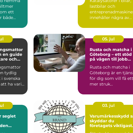
bad hemma
Katalysatorer i bilar,
alltmer
lastbilar och
som ett
entreprenadmaskine
ör både
innehåller några av
...
jordens mest
värdefulla...
ul
05. jul
ingsmattor
Rusta och matcha i
de
Göteborg – ett stöd
stare och
på vägen till jobb
onat hem
eller utbildning
ngsmattor
Rusta och matcha i
en tydlig
Göteborg är en tjäns
i svenska
för dig som vill få et
att ha varit
mer struk...
på 70- o...
ul
03. jul
et
Varumärkesskydd så
skyddar du
nden
företagets viktigast
tillgång