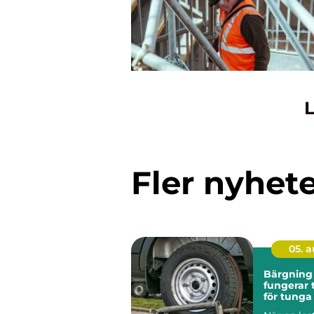
L
Fler nyhet
05. 
Bärgning la
fungerar 
för tunga