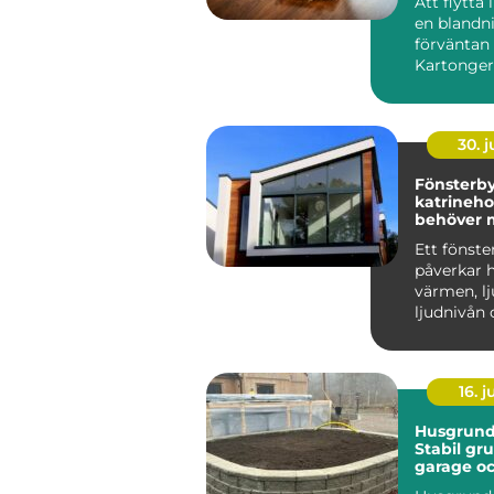
Att flytta
en blandn
förväntan 
Kartonger
a...
30. 
Fönsterb
katrineholm
behöver 
på?
Ett fönste
påverkar h
värmen, lj
ljudnivån 
minst kän
man komm
16. 
Husgrunde
Stabil gru
garage o
industri