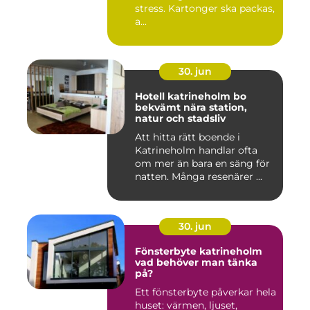
stress. Kartonger ska packas,
a...
30. jun
Hotell katrineholm bo
bekvämt nära station,
natur och stadsliv
Att hitta rätt boende i
Katrineholm handlar ofta
om mer än bara en säng för
natten. Många resenärer ...
30. jun
Fönsterbyte katrineholm
vad behöver man tänka
på?
Ett fönsterbyte påverkar hela
huset: värmen, ljuset,