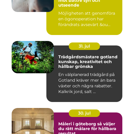
mot bättre syn och
utseende
Möjligheten att genomföra
en ögonoperation har
förändrats avsevärt &ou...
31. jul
Trädgårdsmästare gotland
kunskap, kreativitet och
hållbar grönska
En välplanerad trädgård på
Gotland kräver mer än bara
växter och några rabatter.
Kalkrik jord, salt ...
30. jul
Måleri i göteborg så väljer
du rätt målare för hållbara
resultat