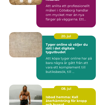
Att anlita ett professionellt
måleri i Göteborg handlar
om mycket mer än nya
färger på väggarna. Ett...
20. jul
Tyger online så väljer du
rätt i det digitala
tygutbudet
Att köpa tyger online har på
bara några år gått från att
vara ett komplement till
butiksbesök, till ...
08. jul
Isbad hemma: Kall
återhämtning för kropp
och huvud