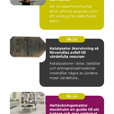
Att ta isbad hemma har
blivit alltmer populärt som
ett verktyg för både fysisk
&arin...
08. jul
Katalysator återvinning så
förvandlas avfall till
värdefulla resurser
Katalysatorer i bilar, lastbilar
och entreprenadmaskiner
innehåller några av jordens
mest värdefulla...
06. jul
Heltäckningsmattor
stockholm en guide till ett
tystare och mer ombonat