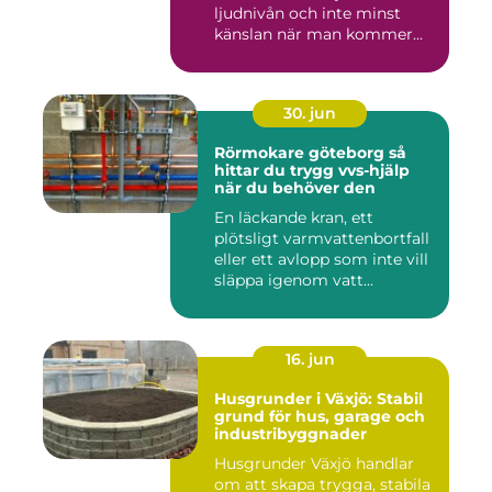
ljudnivån och inte minst
känslan när man kommer...
30. jun
Rörmokare göteborg så
hittar du trygg vvs-hjälp
när du behöver den
En läckande kran, ett
plötsligt varmvattenbortfall
eller ett avlopp som inte vill
släppa igenom vatt...
16. jun
Husgrunder i Växjö: Stabil
grund för hus, garage och
industribyggnader
Husgrunder Växjö handlar
om att skapa trygga, stabila