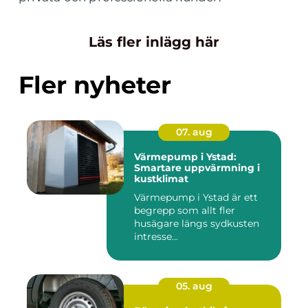
Läs fler inlägg här
Fler nyheter
07. aug
Värmepump i Ystad:
Smartare uppvärmning i
kustklimat
Värmepump i Ystad är ett
begrepp som allt fler
husägare längs sydkusten
intresse...
05. aug