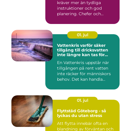
kräver mer än tydliga
instruktioner och god
planering. Chefer och
projektle...
01. jul
Vattenkris varför säker
tillgång till dricksvatten
inte längre kan tas för
given
En Vattenkris uppstår när
tillgången på rent vatten
inte räcker för människors
behov. Det kan handla...
01. jul
Flyttstäd Göteborg - så
lyckas du utan stress
Att flytta innebär ofta en
blandning av förväntan och