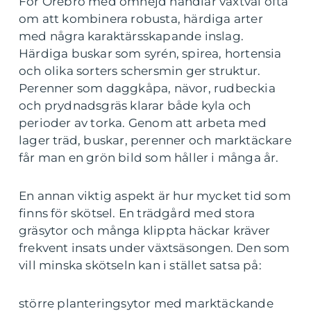
För Örebro med omnejd handlar växtval ofta
om att kombinera robusta, härdiga arter
med några karaktärsskapande inslag.
Härdiga buskar som syrén, spirea, hortensia
och olika sorters schersmin ger struktur.
Perenner som daggkåpa, nävor, rudbeckia
och prydnadsgräs klarar både kyla och
perioder av torka. Genom att arbeta med
lager träd, buskar, perenner och marktäckare
får man en grön bild som håller i många år.
En annan viktig aspekt är hur mycket tid som
finns för skötsel. En trädgård med stora
gräsytor och många klippta häckar kräver
frekvent insats under växtsäsongen. Den som
vill minska skötseln kan i stället satsa på:
större planteringsytor med marktäckande