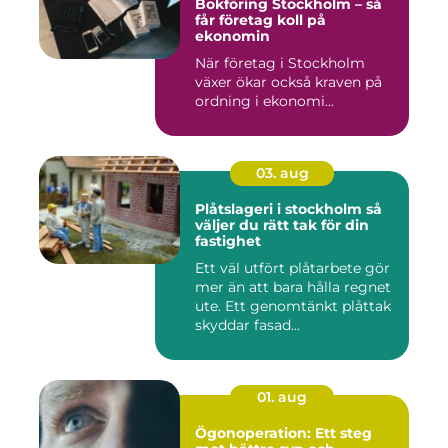
Bokföring Stockholm – så
får företag koll på
ekonomin
När företag i Stockholm
växer ökar också kraven på
ordning i ekonomi...
03. aug
Plåtslageri i stockholm så
väljer du rätt tak för din
fastighet
Ett väl utfört plåtarbete gör
mer än att bara hålla regnet
ute. Ett genomtänkt plåttak
skyddar fasad...
01. aug
Ögonoperation: Ett steg