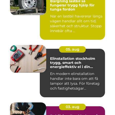
Bärgning lastbil så
fungerar trygg hjälp för
tunga fordon
När en lastbil havererar längs
vägen handlar allt om tid,
säkerhet och struktur. Stopp
innebär ofta ...
05. aug
Elinstallation stockholm
trygg, smart och
energieffektiv el i din
fastighet
En modern elinstallation
handlar inte bara om att få
lampor att lysa. För företag
och fastighetsägar...
03. aug