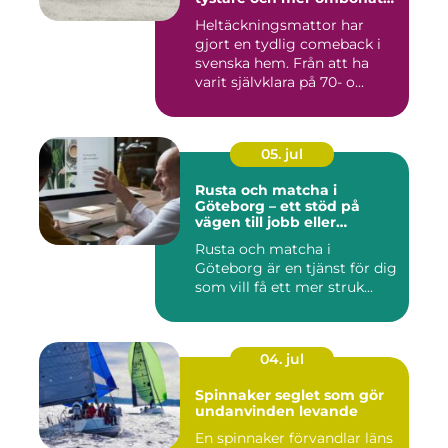
hem
Heltäckningsmattor har
gjort en tydlig comeback i
svenska hem. Från att ha
varit självklara på 70- o...
05. jul
Rusta och matcha i
Göteborg – ett stöd på
vägen till jobb eller
utbildning
Rusta och matcha i
Göteborg är en tjänst för dig
som vill få ett mer struk...
04. jul
Spinnaker seglet som gör
undanvinden levande
En spinnaker förvandlar läns