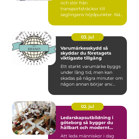
och slör från
transportsträckor till
seglingens höjdpunkter. När
seglet...
03. jul
Varumärkesskydd så
skyddar du företagets
viktigaste tillgång
Ett starkt varumärke byggs
under lång tid, men kan
skadas på några minuter om
någon annan börjar anv...
02. jul
Ledarskapsutbildning i
göteborg så bygger du
hållbart och modernt
ledarskap
Att leda människor i dag