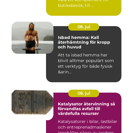
butiksbesök, till ...
08. jul
Isbad hemma: Kall
återhämtning för kropp
och huvud
Att ta isbad hemma har
blivit alltmer populärt som
ett verktyg för både fysisk
&arin...
08. jul
Katalysator återvinning så
förvandlas avfall till
värdefulla resurser
Katalysatorer i bilar, lastbilar
och entreprenadmaskiner
innehåller några av jordens