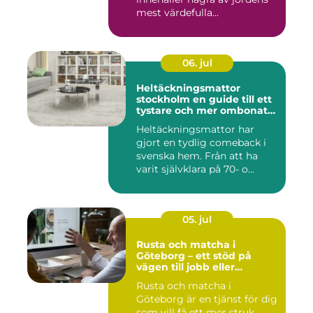
mest värdefulla...
06. jul
Heltäckningsmattor
stockholm en guide till ett
tystare och mer ombonat
hem
Heltäckningsmattor har
gjort en tydlig comeback i
svenska hem. Från att ha
varit självklara på 70- o...
05. jul
Rusta och matcha i
Göteborg – ett stöd på
vägen till jobb eller
utbildning
Rusta och matcha i
Göteborg är en tjänst för dig
som vill få ett mer struk...