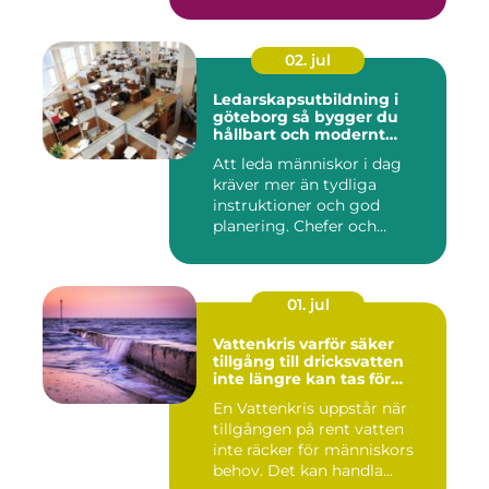
02. jul
Ledarskapsutbildning i
göteborg så bygger du
hållbart och modernt
ledarskap
Att leda människor i dag
kräver mer än tydliga
instruktioner och god
planering. Chefer och
projektle...
01. jul
Vattenkris varför säker
tillgång till dricksvatten
inte längre kan tas för
given
En Vattenkris uppstår när
tillgången på rent vatten
inte räcker för människors
behov. Det kan handla...