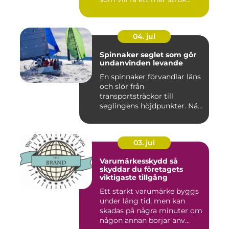
04. jul
Spinnaker seglet som gör
undanvinden levande
En spinnaker förvandlar läns
och slör från
transportsträckor till
seglingens höjdpunkter. När
seglet...
03. jul
Varumärkesskydd så
skyddar du företagets
viktigaste tillgång
Ett starkt varumärke byggs
under lång tid, men kan
skadas på några minuter om
någon annan börjar anv...