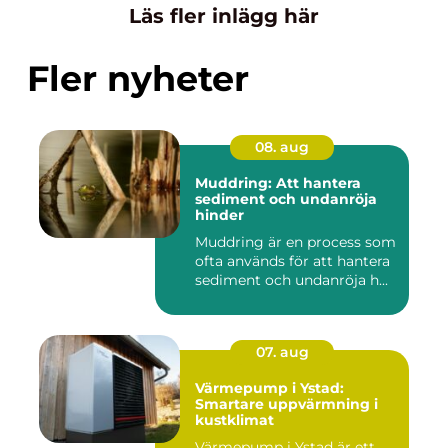
Läs fler inlägg här
Fler nyheter
08. aug
Muddring: Att hantera
sediment och undanröja
hinder
Muddring är en process som
ofta används för att hantera
sediment och undanröja h...
07. aug
Värmepump i Ystad:
Smartare uppvärmning i
kustklimat
Värmepump i Ystad är ett