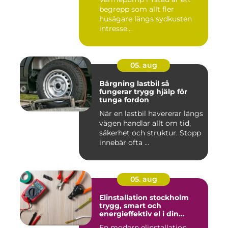
begrepp som allt fler
husägare längs sydkusten
intresse...
05. aug
Bärgning lastbil så
fungerar trygg hjälp för
tunga fordon
När en lastbil havererar längs
vägen handlar allt om tid,
säkerhet och struktur. Stopp
innebär ofta ...
05. aug
Elinstallation stockholm
trygg, smart och
energieffektiv el i din
fastighet
En modern elinstallation