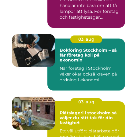
handlar inte bara om att få
lampor att lysa. För företag
och fastighetsägar...
03. aug
Bokföring Stockholm – så
får företag koll på
ekonomin
När företag i Stockholm
växer ökar också kraven på
ordning i ekonomi...
03. aug
Plåtslageri i stockholm så
väljer du rätt tak för din
fastighet
Ett väl utfört plåtarbete gör
mer än att bara hålla regnet