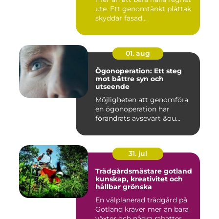
ute. Ett genomtänkt plåttak
skyddar fasad...
01. aug
Ögonoperation: Ett steg
mot bättre syn och
utseende
Möjligheten att genomföra
en ögonoperation har
förändrats avsevärt &ou...
31. jul
Trädgårdsmästare gotland
kunskap, kreativitet och
hållbar grönska
En välplanerad trädgård på
Gotland kräver mer än bara
växter och några rabatter.