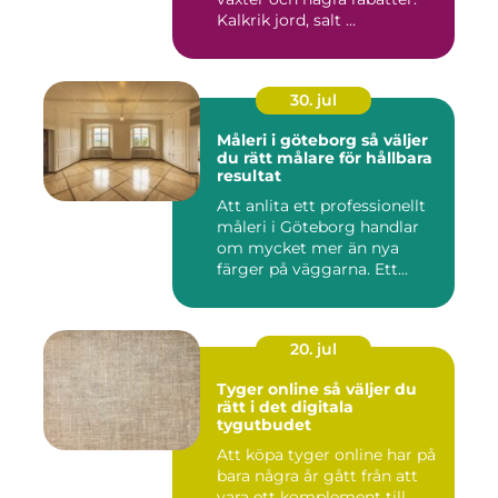
Kalkrik jord, salt ...
30. jul
Måleri i göteborg så väljer
du rätt målare för hållbara
resultat
Att anlita ett professionellt
måleri i Göteborg handlar
om mycket mer än nya
färger på väggarna. Ett...
20. jul
Tyger online så väljer du
rätt i det digitala
tygutbudet
Att köpa tyger online har på
bara några år gått från att
vara ett komplement till