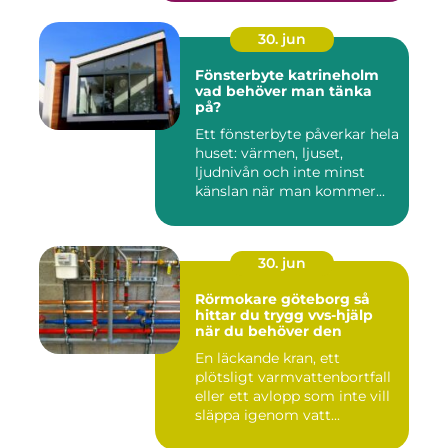
30. jun
Fönsterbyte katrineholm
vad behöver man tänka
på?
Ett fönsterbyte påverkar hela
huset: värmen, ljuset,
ljudnivån och inte minst
känslan när man kommer...
30. jun
Rörmokare göteborg så
hittar du trygg vvs-hjälp
när du behöver den
En läckande kran, ett
plötsligt varmvattenbortfall
eller ett avlopp som inte vill
släppa igenom vatt...