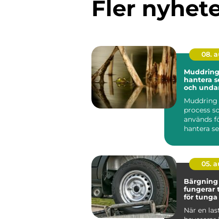
Fler nyhet
08. 
Muddring:
hantera 
och unda
hinder
Muddring 
process s
används fö
hantera s
undanröja 
05. 
Bärgning la
fungerar 
för tunga
När en las