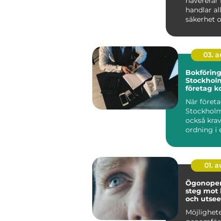
havererar
handlar al
säkerhet o
Stopp inneb
03. 
Bokförin
Stockholm
företag ko
ekonomi
När företa
Stockholm
också kra
ordning i 
01. 
Ögonopera
steg mot 
och utse
Möjlighete