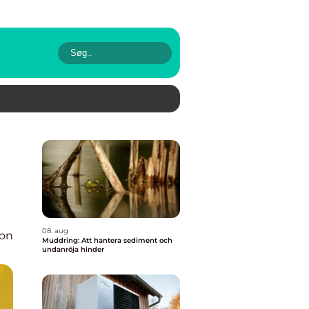
08. aug
ion
Muddring: Att hantera sediment och
undanröja hinder