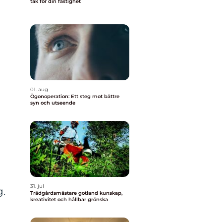
tak för din fastighet
01. aug
Ögonoperation: Ett steg mot bättre
syn och utseende
31. jul
g.
Trädgårdsmästare gotland kunskap,
kreativitet och hållbar grönska