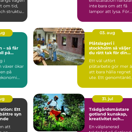
 längs vägen
elinstallation handla
lt om tid,
inte bara om att få
ch struktur.
lampor att lysa. För
är ofta ...
företag och
fastighetsägar...
aug
03. aug
g
Plåtslageri i
 – så får
stockholm så väljer
ll på
du rätt tak för din
n
fastighet
g i
Ett väl utfört
 växer ökar
plåtarbete gör mer 
ven på
att bara hålla regnet
ekonomi...
ute. Ett genomtänkt
plåttak skyddar
fasad...
aug
31. jul
tion: Ett
Trädgårdsmästare
bättre syn
gotland kunskap,
ende
kreativitet och
hållbar grönska
n att
En välplanerad