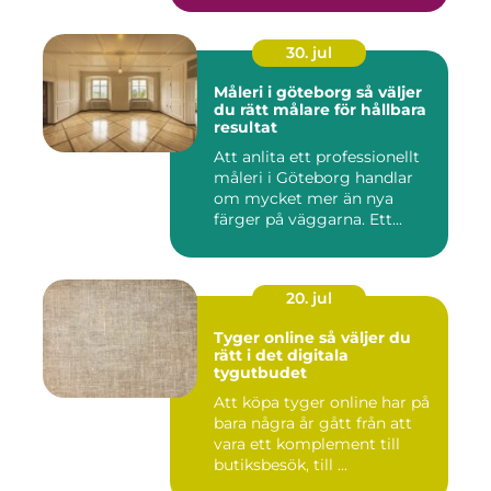
30. jul
Måleri i göteborg så väljer
du rätt målare för hållbara
resultat
Att anlita ett professionellt
måleri i Göteborg handlar
om mycket mer än nya
färger på väggarna. Ett...
20. jul
Tyger online så väljer du
rätt i det digitala
tygutbudet
Att köpa tyger online har på
bara några år gått från att
vara ett komplement till
butiksbesök, till ...