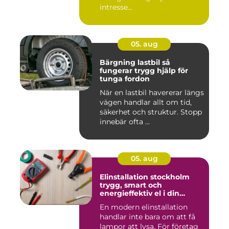
intresse...
05. aug
Bärgning lastbil så
fungerar trygg hjälp för
tunga fordon
När en lastbil havererar längs
vägen handlar allt om tid,
säkerhet och struktur. Stopp
innebär ofta ...
05. aug
Elinstallation stockholm
trygg, smart och
energieffektiv el i din
fastighet
En modern elinstallation
handlar inte bara om att få
lampor att lysa. För företag