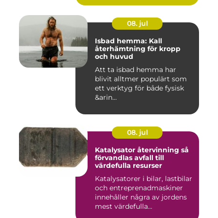
08. jul
Isbad hemma: Kall
återhämtning för kropp
och huvud
Att ta isbad hemma har
blivit alltmer populärt som
ett verktyg för både fysisk
&arin...
08. jul
Katalysator återvinning så
förvandlas avfall till
värdefulla resurser
Katalysatorer i bilar, lastbilar
och entreprenadmaskiner
innehåller några av jordens
mest värdefulla...