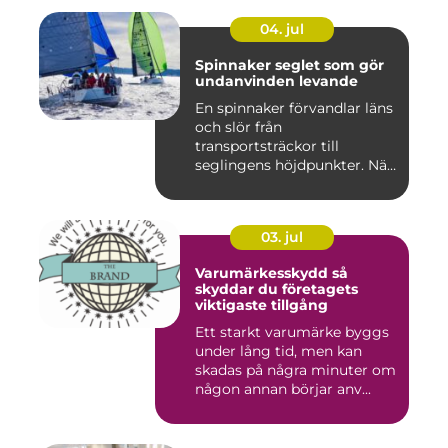
04. jul
Spinnaker seglet som gör
undanvinden levande
En spinnaker förvandlar läns
och slör från
transportsträckor till
seglingens höjdpunkter. När
seglet...
03. jul
Varumärkesskydd så
skyddar du företagets
viktigaste tillgång
Ett starkt varumärke byggs
under lång tid, men kan
skadas på några minuter om
någon annan börjar anv...