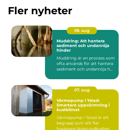
Fler nyheter
08. aug
Muddring: Att hantera
sediment och undanröja
hinder
Muddring är en process som
ofta används för att hantera
sediment och undanröja h...
07. aug
Värmepump i Ystad:
Smartare uppvärmning i
kustklimat
Värmepump i Ystad är ett
begrepp som allt fler
husägare längs sydkusten