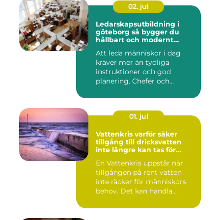
02. jul
Ledarskapsutbildning i
göteborg så bygger du
hållbart och modernt
ledarskap
Att leda människor i dag
kräver mer än tydliga
instruktioner och god
planering. Chefer och
projektle...
01. jul
Vattenkris varför säker
tillgång till dricksvatten
inte längre kan tas för
given
En Vattenkris uppstår när
tillgången på rent vatten
inte räcker för människors
behov. Det kan handla...