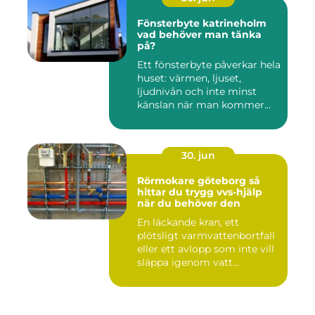
Fönsterbyte katrineholm
vad behöver man tänka
på?
Ett fönsterbyte påverkar hela
huset: värmen, ljuset,
ljudnivån och inte minst
känslan när man kommer...
30. jun
Rörmokare göteborg så
hittar du trygg vvs-hjälp
när du behöver den
En läckande kran, ett
plötsligt varmvattenbortfall
eller ett avlopp som inte vill
släppa igenom vatt...