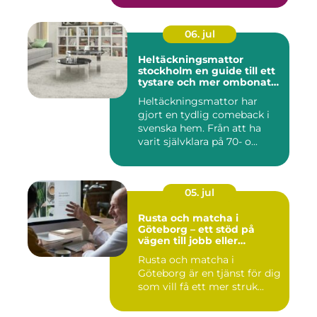
06. jul
Heltäckningsmattor
stockholm en guide till ett
tystare och mer ombonat
hem
Heltäckningsmattor har
gjort en tydlig comeback i
svenska hem. Från att ha
varit självklara på 70- o...
05. jul
Rusta och matcha i
Göteborg – ett stöd på
vägen till jobb eller
utbildning
Rusta och matcha i
Göteborg är en tjänst för dig
som vill få ett mer struk...