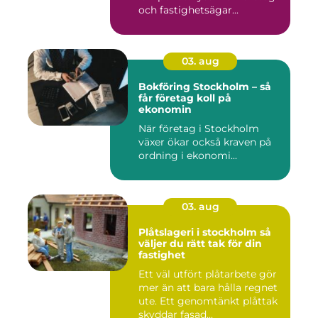
och fastighetsägar...
03. aug
Bokföring Stockholm – så
får företag koll på
ekonomin
När företag i Stockholm
växer ökar också kraven på
ordning i ekonomi...
03. aug
Plåtslageri i stockholm så
väljer du rätt tak för din
fastighet
Ett väl utfört plåtarbete gör
mer än att bara hålla regnet
ute. Ett genomtänkt plåttak
skyddar fasad...