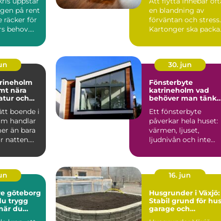
ris uppstår
Att flytta innebär oft
ngen på rent
en blandning av
e räcker för
förväntan och stress.
s behov.
Kartonger ska packa
ndla...
a...
jun
30. jun
trineholm
Fönsterbyte
mt nära
katrineholm vad
natur och
behöver man tänka
på?
rätt boende i
Ett fönsterbyte
lm handlar
påverkar hela huset:
er än bara
värmen, ljuset,
r natten.
ljudnivån och inte
närer ...
minst känslan när
man kommer...
jun
16. jun
e göteborg
Husgrunder i Växjö:
du trygg
Stabil grund för hus
 när du
garage och
den
industribyggnader