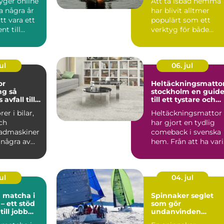
yger online
Att ta isbad hemma
a några år
har blivit alltmer
tt vara ett
populärt som ett
t till
verktyg för både
 till ...
fysisk &arin...
ul
06. jul
or
Heltäckningsmatto
 så
stockholm en guide
avfall till
till ett tystare och
a resurser
mer ombonat hem
er i bilar,
Heltäckningsmattor
och
har gjort en tydlig
admaskiner
comeback i svenska
 några av
hem. Från att ha vari
est
självklara på 70- o...
.
ul
04. jul
 matcha i
Spinnaker seglet
– ett stöd
som gör
ill jobb
undanvinden
ldning
levande