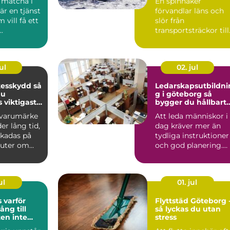
 matcha i
En spinnaker
r en tjänst
förvandlar läns och
 vill få ett
slör från
.
transportsträckor till
seglingens
höjdpunkter. När
seglet...
ul
02. jul
sskydd så
Ledarskapsutbildni
du
g i göteborg så
s viktigaste
bygger du hållbart
och modernt
t varumärke
Att leda människor i
ledarskap
r lång tid,
dag kräver mer än
kadas på
tydliga instruktioner
nuter om
och god planering.
an börjar
Chefer och projektle..
ul
01. jul
ör
Flyttstäd Göteborg 
ång till
så lyckas du utan
ten inte
stress
n tas för