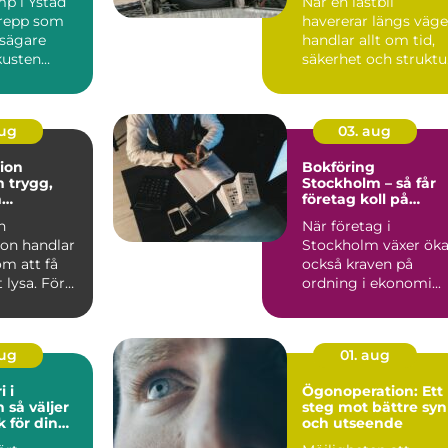
p i Ystad
När en lastbil
grepp som
havererar längs väg
husägare
handlar allt om tid,
kusten
säkerhet och struktu
Stopp innebär ofta ...
aug
03. aug
tion
Bokföring
g,
Stockholm – så får
h
företag koll på
ktiv el i
ekonomin
n
När företag i
ghet
tion handlar
Stockholm växer öka
om att få
också kraven på
 lysa. För
ordning i ekonomi...
ch
gar...
aug
01. aug
i i
Ögonoperation: Ett
jer
steg mot bättre syn
k för din
och utseende