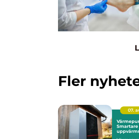
L
Fler nyhet
07. 
Värmepum
Smartare
uppvärmn
kustklima