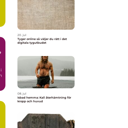
20. jul
Tyger online så väljer du rätt i det
digitala tygutbudet
e
i
m
08. jul
Isbad hemma: Kall återhämtning för
kropp och huvud