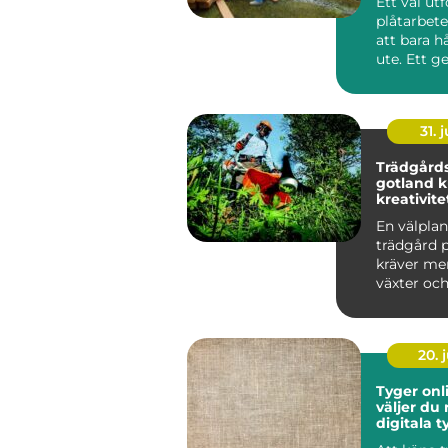
Ett väl utf
plåtarbet
att bara h
ute. Ett 
plåttak sk
fasad...
31. j
Trädgård
gotland kunskap,
kreativite
hållbar g
En välpla
trädgård 
kräver me
växter oc
rabatter. K
salt ...
20. j
Tyger onlin
väljer du 
digitala 