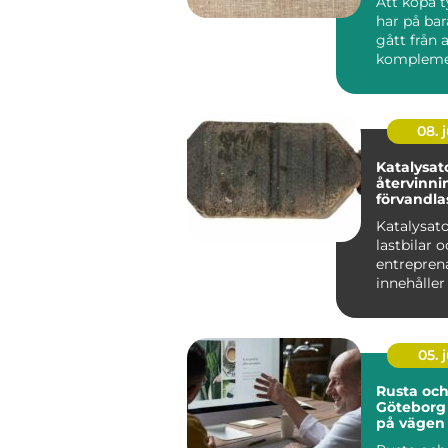
Att köpa t
har på bar
gått från a
komplemen
butiksbesök,
08. j
Katalysat
återvinning
förvandlas 
värdefull
Katalysator
lastbilar 
entrepren
innehåller
jordens m
värdefulla..
05. j
Rusta och
Göteborg 
på vägen t
eller utbi