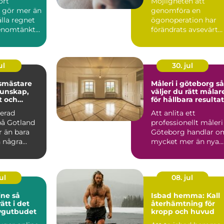
ört
Möjligheten att
e gör mer än
genomföra en
ålla regnet
ögonoperation har
genomtänkt
förändrats avsevärt
yddar
&ou...
ul
30. jul
smästare
Måleri i göteborg så
väljer du rätt målar
t och
för hållbara resultat
rönska
nerad
Att anlita ett
på Gotland
professionellt måleri 
r än bara
Göteborg handlar o
h några
mycket mer än nya
alkrik jord,
färger på väggarna.
Ett...
ul
08. jul
e så
Isbad hemma: Kall
rätt i det
återhämtning för
tygutbudet
kropp och huvud