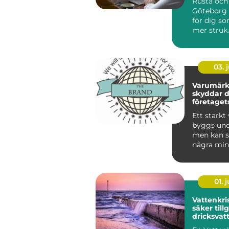
Rusta och
Göteborg ä
för dig som
mer struk..
03. j
Varumärke
skyddar 
företaget
tillgång
Ett stark
byggs unde
men kan s
några mi
någon ann
anv...
01. j
Vattenkris varf
säker tillg
dricksvat
längre ka