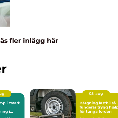
äs fler inlägg här
er
aug
05. aug
p i Ystad:
Bärgning lastbil så
fungerar trygg hjäl
ing i
för tunga fordon
t