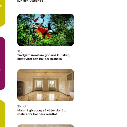
syn och utseende
en
r.
31. jul
Trädgårdsmästare gotland kunskap,
kreativitet och hållbar grönska
r
30. jul
Måleri i göteborg så väljer du rätt
målare för hållbara resultat