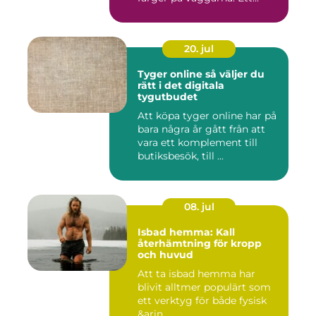
20. jul
Tyger online så väljer du
rätt i det digitala
tygutbudet
Att köpa tyger online har på
bara några år gått från att
vara ett komplement till
butiksbesök, till ...
08. jul
Isbad hemma: Kall
återhämtning för kropp
och huvud
Att ta isbad hemma har
blivit alltmer populärt som
ett verktyg för både fysisk
&arin...