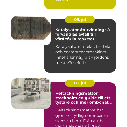
08. jul
Katalysator återvinning så
förvandlas avfall till
värdefulla resurser
Katalysatorer i bilar, lastbilar
och entreprenadmaskiner
innehåller några av jordens
mest värdefulla...
06. jul
Heltäckningsmattor
stockholm en guide till ett
tystare och mer ombonat
hem
Heltäckningsmattor har
gjort en tydlig comeback i
svenska hem. Från att ha
varit självklara på 70- o...