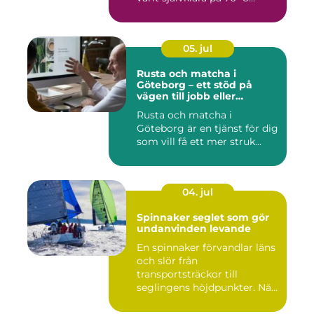
05. jul
Rusta och matcha i
Göteborg – ett stöd på
vägen till jobb eller
utbildning
Rusta och matcha i
Göteborg är en tjänst för dig
som vill få ett mer struk...
04. jul
Spinnaker seglet som gör
undanvinden levande
En spinnaker förvandlar läns
och slör från
transportsträckor till
seglingens höjdpunkter. När
seglet...