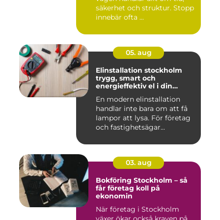
säkerhet och struktur. Stopp
innebär ofta ...
05. aug
Elinstallation stockholm
trygg, smart och
energieffektiv el i din
fastighet
En modern elinstallation
handlar inte bara om att få
lampor att lysa. För företag
och fastighetsägar...
03. aug
Bokföring Stockholm – så
får företag koll på
ekonomin
När företag i Stockholm
växer ökar också kraven på