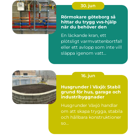
30. jun
Rörmokare göteborg så
hittar du trygg vvs-hjälp
när du behöver den
En läckande kran, ett
plötsligt varmvattenbortfall
eller ett avlopp som inte vill
släppa igenom vatt...
16. jun
Husgrunder i Växjö: Stabil
grund för hus, garage och
industribyggnader
Husgrunder Växjö handlar
om att skapa trygga, stabila
och hållbara konstruktioner
so...