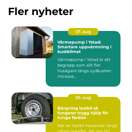
Fler nyheter
07. aug
Värmepump i Ystad:
Smartare uppvärmning i
kustklimat
Värmepump i Ystad är ett
begrepp som allt fler
husägare längs sydkusten
intresse...
05. aug
Bärgning lastbil så
fungerar trygg hjälp för
tunga fordon
När en lastbil havererar längs
vägen handlar allt om tid,