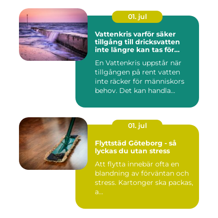
01. jul
Vattenkris varför säker
tillgång till dricksvatten
inte längre kan tas för
given
En Vattenkris uppstår när
tillgången på rent vatten
inte räcker för människors
behov. Det kan handla...
01. jul
Flyttstäd Göteborg - så
lyckas du utan stress
Att flytta innebär ofta en
blandning av förväntan och
stress. Kartonger ska packas,
a...