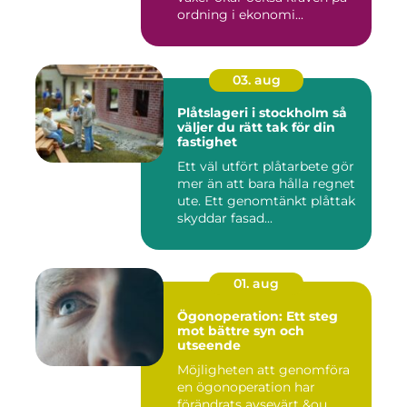
ordning i ekonomi...
03. aug
Plåtslageri i stockholm så
väljer du rätt tak för din
fastighet
Ett väl utfört plåtarbete gör
mer än att bara hålla regnet
ute. Ett genomtänkt plåttak
skyddar fasad...
01. aug
Ögonoperation: Ett steg
mot bättre syn och
utseende
Möjligheten att genomföra
en ögonoperation har
förändrats avsevärt &ou...