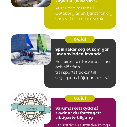
vägen till jobb eller
utbildning
Rusta och matcha i
Göteborg är en tjänst för dig
som vill få ett mer struk...
04. jul
Spinnaker seglet som gör
undanvinden levande
En spinnaker förvandlar läns
och slör från
transportsträckor till
seglingens höjdpunkter. När
seglet...
03. jul
Varumärkesskydd så
skyddar du företagets
viktigaste tillgång
Ett starkt varumärke byggs