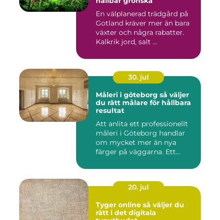
hållbar grönska
En välplanerad trädgård på
Gotland kräver mer än bara
växter och några rabatter.
Kalkrik jord, salt ...
30. jul
Måleri i göteborg så väljer
du rätt målare för hållbara
resultat
Att anlita ett professionellt
måleri i Göteborg handlar
om mycket mer än nya
färger på väggarna. Ett...
20. jul
Tyger online så väljer du
rätt i det digitala