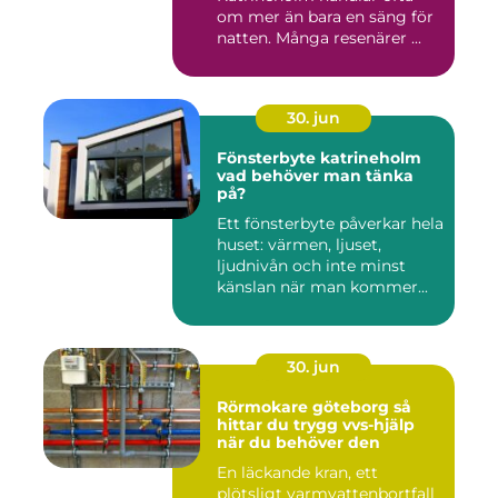
om mer än bara en säng för
natten. Många resenärer ...
30. jun
Fönsterbyte katrineholm
vad behöver man tänka
på?
Ett fönsterbyte påverkar hela
huset: värmen, ljuset,
ljudnivån och inte minst
känslan när man kommer...
30. jun
Rörmokare göteborg så
hittar du trygg vvs-hjälp
när du behöver den
En läckande kran, ett
plötsligt varmvattenbortfall