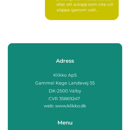
eller ett avlopp som inte vill
släppa igenom vatt...
Adress
web:
www.klikko.dk
Menu