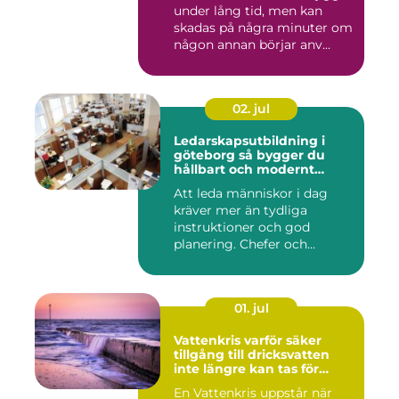
under lång tid, men kan
skadas på några minuter om
någon annan börjar anv...
02. jul
Ledarskapsutbildning i
göteborg så bygger du
hållbart och modernt
ledarskap
Att leda människor i dag
kräver mer än tydliga
instruktioner och god
planering. Chefer och
projektle...
01. jul
Vattenkris varför säker
tillgång till dricksvatten
inte längre kan tas för
given
En Vattenkris uppstår när