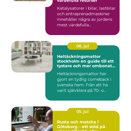
värdefulla resurser
Katalysatorer i bilar, lastbilar
och entreprenadmaskiner
innehåller några av jordens
mest värdefulla...
06. jul
Heltäckningsmattor
stockholm en guide till ett
tystare och mer ombonat
hem
Heltäckningsmattor har
gjort en tydlig comeback i
svenska hem. Från att ha
varit självklara på 70- o...
05. jul
Rusta och matcha i
Göteborg – ett stöd på