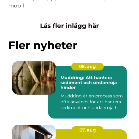
mobil.
Läs fler inlägg här
Fler nyheter
08. aug
Muddring: Att hantera
sediment och undanröja
hinder
Muddring är en process som
ofta används för att hantera
sediment och undanröja h...
07. aug