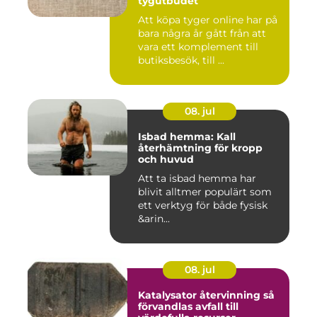
tygutbudet
Att köpa tyger online har på
bara några år gått från att
vara ett komplement till
butiksbesök, till ...
08. jul
Isbad hemma: Kall
återhämtning för kropp
och huvud
Att ta isbad hemma har
blivit alltmer populärt som
ett verktyg för både fysisk
&arin...
08. jul
Katalysator återvinning så
förvandlas avfall till