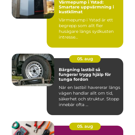
Värmepump i Ystad:
Smartare uppvärmning i
kustklimat
Värmepump i Ystad är ett
begrepp som allt fler
husägare längs sydkusten
intresse...
05. aug
Bärgning lastbil så
fungerar trygg hjälp för
tunga fordon
När en lastbil havererar längs
vägen handlar allt om tid,
säkerhet och struktur. Stopp
innebär ofta ...
05. aug