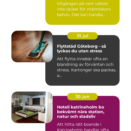
tillgången på rent vatten
inte räcker för människors
behov. Det kan handla...
01. jul
Flyttstäd Göteborg - så
lyckas du utan stress
Att flytta innebär ofta en
blandning av förväntan och
stress. Kartonger ska packas,
a...
30. jun
Hotell katrineholm bo
bekvämt nära station,
natur och stadsliv
Att hitta rätt boende i
Katrineholm handlar ofta