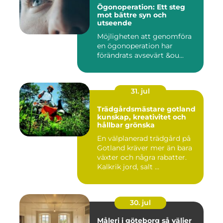
Ögonoperation: Ett steg
mot bättre syn och
utseende
Möjligheten att genomföra
en ögonoperation har
förändrats avsevärt &ou...
31. jul
Trädgårdsmästare gotland
kunskap, kreativitet och
hållbar grönska
En välplanerad trädgård på
Gotland kräver mer än bara
växter och några rabatter.
Kalkrik jord, salt ...
30. jul
Måleri i göteborg så väljer