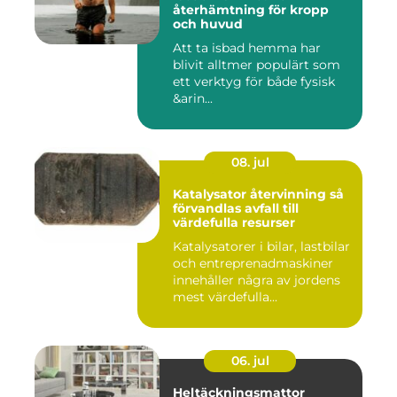
återhämtning för kropp
och huvud
Att ta isbad hemma har
blivit alltmer populärt som
ett verktyg för både fysisk
&arin...
08. jul
Katalysator återvinning så
förvandlas avfall till
värdefulla resurser
Katalysatorer i bilar, lastbilar
och entreprenadmaskiner
innehåller några av jordens
mest värdefulla...
06. jul
Heltäckningsmattor