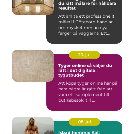
du rätt målare för hållbara
resultat
Att anlita ett professionellt
måleri i Göteborg handlar
om mycket mer än nya
färger på väggarna. Ett...
20. jul
Tyger online så väljer du
rätt i det digitala
tygutbudet
Att köpa tyger online har på
bara några år gått från att
vara ett komplement till
butiksbesök, till ...
08. jul
Isbad hemma: Kall