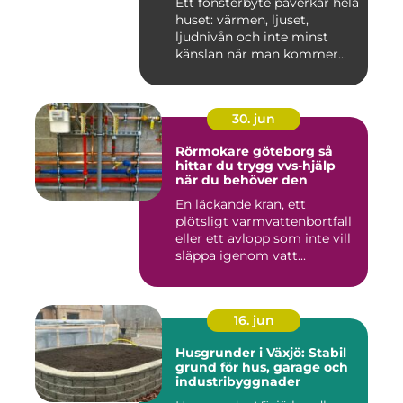
Ett fönsterbyte påverkar hela
huset: värmen, ljuset,
ljudnivån och inte minst
känslan när man kommer...
30. jun
Rörmokare göteborg så
hittar du trygg vvs-hjälp
när du behöver den
En läckande kran, ett
plötsligt varmvattenbortfall
eller ett avlopp som inte vill
släppa igenom vatt...
16. jun
Husgrunder i Växjö: Stabil
grund för hus, garage och
industribyggnader