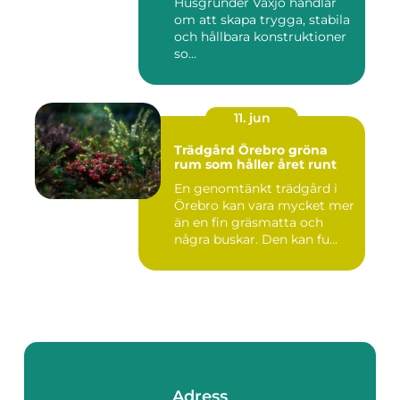
Husgrunder Växjö handlar
om att skapa trygga, stabila
och hållbara konstruktioner
so...
11. jun
Trädgård Örebro gröna
rum som håller året runt
En genomtänkt trädgård i
Örebro kan vara mycket mer
än en fin gräsmatta och
några buskar. Den kan fu...
Adress