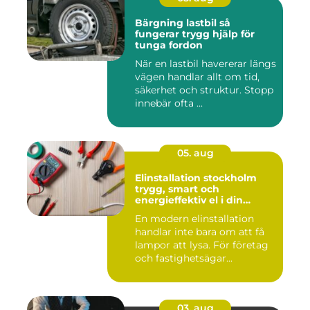
Bärgning lastbil så
fungerar trygg hjälp för
tunga fordon
När en lastbil havererar längs
vägen handlar allt om tid,
säkerhet och struktur. Stopp
innebär ofta ...
05. aug
Elinstallation stockholm
trygg, smart och
energieffektiv el i din
fastighet
En modern elinstallation
handlar inte bara om att få
lampor att lysa. För företag
och fastighetsägar...
03. aug