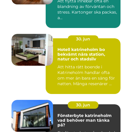
Att flytta innebär ofta en
blandning av förväntan och
stress. Kartonger ska packas,
a...
30. jun
Hotell katrineholm bo
bekvämt nära station,
natur och stadsliv
Att hitta rätt boende i
Katrineholm handlar ofta
om mer än bara en säng för
natten. Många resenärer ...
30. jun
Fönsterbyte katrineholm
vad behöver man tänka
på?