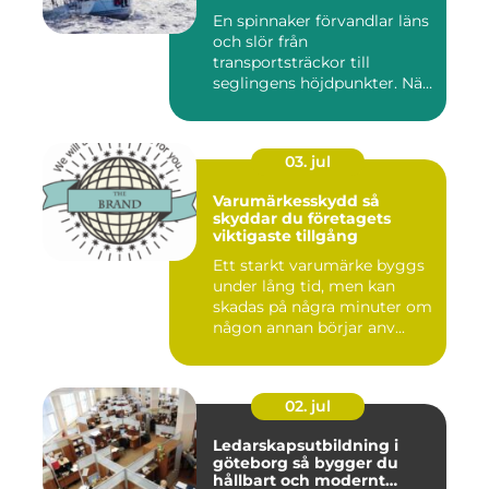
En spinnaker förvandlar läns
och slör från
transportsträckor till
seglingens höjdpunkter. När
seglet...
03. jul
Varumärkesskydd så
skyddar du företagets
viktigaste tillgång
Ett starkt varumärke byggs
under lång tid, men kan
skadas på några minuter om
någon annan börjar anv...
02. jul
Ledarskapsutbildning i
göteborg så bygger du
hållbart och modernt