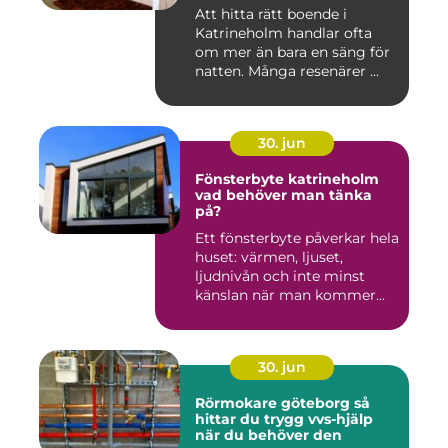
Att hitta rätt boende i
Katrineholm handlar ofta
om mer än bara en säng för
natten. Många resenärer ...
30. jun
Fönsterbyte katrineholm
vad behöver man tänka
på?
Ett fönsterbyte påverkar hela
huset: värmen, ljuset,
ljudnivån och inte minst
känslan när man kommer...
30. jun
Rörmokare göteborg så
hittar du trygg vvs-hjälp
när du behöver den