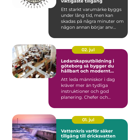
viktigaste tillgång
Ett starkt varumärke byggs
under lång tid, men kan
skadas på några minuter om
någon annan börjar anv...
02. jul
Ledarskapsutbildning i
göteborg så bygger du
hållbart och modernt
ledarskap
Att leda människor i dag
kräver mer än tydliga
instruktioner och god
planering. Chefer och
projektle...
01. jul
Vattenkris varför säker
tillgång till dricksvatten