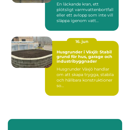
En läckande kran, ett
plötsligt varmvattenbortfall
eller ett avlopp som inte vill
släppa igenom vatt...
16. jun
Husgrunder i Växjö: Stabil
grund för hus, garage och
industribyggnader
Husgrunder Växjö handlar
om att skapa trygga, stabila
och hållbara konstruktioner
so...