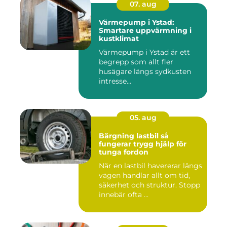
07. aug
Värmepump i Ystad:
Smartare uppvärmning i
kustklimat
Värmepump i Ystad är ett
begrepp som allt fler
husägare längs sydkusten
intresse...
05. aug
Bärgning lastbil så
fungerar trygg hjälp för
tunga fordon
När en lastbil havererar längs
vägen handlar allt om tid,
säkerhet och struktur. Stopp
innebär ofta ...