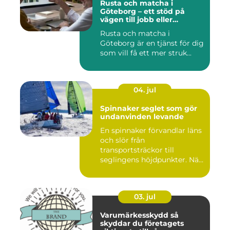
Rusta och matcha i
Göteborg – ett stöd på
vägen till jobb eller
utbildning
Rusta och matcha i
Göteborg är en tjänst för dig
som vill få ett mer struk...
04. jul
Spinnaker seglet som gör
undanvinden levande
En spinnaker förvandlar läns
och slör från
transportsträckor till
seglingens höjdpunkter. När
seglet...
03. jul
Varumärkesskydd så
skyddar du företagets