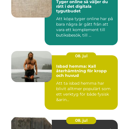
Tyger online så väljer du
rätt i det digitala
tygutbudet
Att köpa tyger online har på
bara några år gått från att
vara ett komplement till
butiksbesök, till ...
08. jul
Isbad hemma: Kall
återhämtning för kropp
och huvud
Att ta isbad hemma har
blivit alltmer populärt som
ett verktyg för både fysisk
&arin...
08. jul