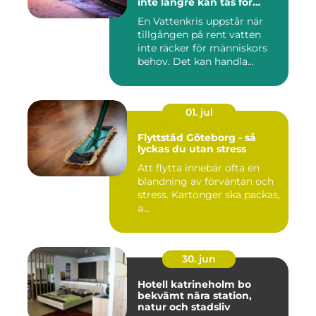
inte längre kan tas för
given
En Vattenkris uppstår när
tillgången på rent vatten
inte räcker för människors
behov. Det kan handla...
01. jul
Flyttstäd Göteborg - så
lyckas du utan stress
Att flytta innebär ofta en
blandning av förväntan och
stress. Kartonger ska packas,
a...
30. jun
Hotell katrineholm bo
bekvämt nära station,
natur och stadsliv