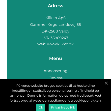
Adress
web:
www.klikko.dk
Menu
Annonsering
Om oss
Cookies
På vores website bruges cookies til at huske dine
indstillinger, statistik og personalisering af indhold og
Kontakta oss
annoncer. Denne information deles med tredjepart. Ved
Sitemap
fortsat brug af websiden godkender du cookiepolitikken.
Ok
Privatlivspolitik