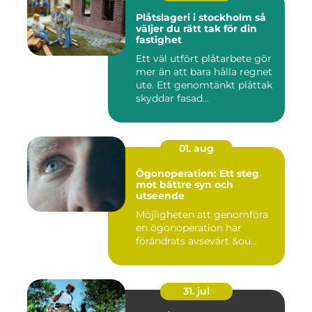
Plåtslageri i stockholm så
väljer du rätt tak för din
fastighet
Ett väl utfört plåtarbete gör
mer än att bara hålla regnet
ute. Ett genomtänkt plåttak
skyddar fasad...
01. aug
Ögonoperation: Ett steg
mot bättre syn och
utseende
Möjligheten att genomföra
en ögonoperation har
förändrats avsevärt &ou...
31. jul