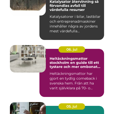
Katalysator återvinning så
förvandlas avfall till
värdefulla resurser
Katalysatorer i bilar, lastbilar
och entreprenadmaskiner
innehåller några av jordens
mest värdefulla...
06. jul
Heltäckningsmattor
stockholm en guide till ett
tystare och mer ombonat
hem
Heltäckningsmattor har
gjort en tydlig comeback i
svenska hem. Från att ha
varit självklara på 70- o...
05. jul