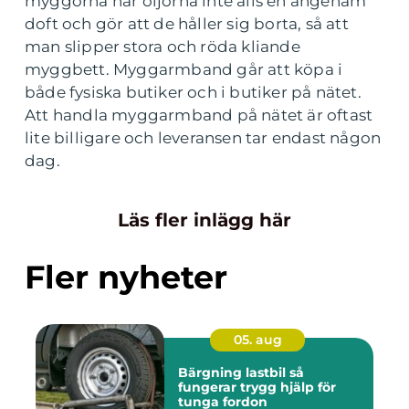
myggorna har oljorna inte alls en angenäm
doft och gör att de håller sig borta, så att
man slipper stora och röda kliande
myggbett. Myggarmband går att köpa i
både fysiska butiker och i butiker på nätet.
Att handla myggarmband på nätet är oftast
lite billigare och leveransen tar endast någon
dag.
Läs fler inlägg här
Fler nyheter
05. aug
Bärgning lastbil så
fungerar trygg hjälp för
tunga fordon