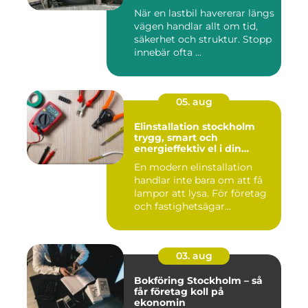
När en lastbil havererar längs
vägen handlar allt om tid,
säkerhet och struktur. Stopp
innebär ofta ...
05. aug
Elinstallation stockholm
trygg, smart och
energieffektiv el i din
fastighet
En modern elinstallation
handlar inte bara om att få
lampor att lysa. För företag
och fastighetsägar...
03. aug
Bokföring Stockholm – så
får företag koll på
ekonomin