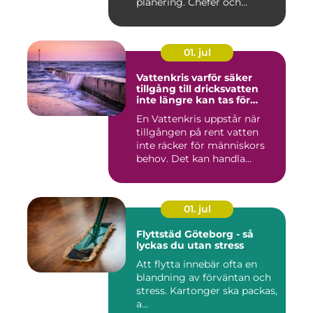
planering. Chefer och
projektle...
01. jul
Vattenkris varför säker
tillgång till dricksvatten
inte längre kan tas för
given
En Vattenkris uppstår när
tillgången på rent vatten
inte räcker för människors
behov. Det kan handla...
01. jul
Flyttstäd Göteborg - så
lyckas du utan stress
Att flytta innebär ofta en
blandning av förväntan och
stress. Kartonger ska packas,
a...