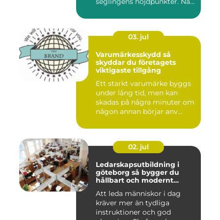
seglingens höjdpunkter. När
seglet...
03. jul
Varumärkesskydd så
skyddar du företagets
viktigaste tillgång
Ett starkt varumärke byggs
under lång tid, men kan
skadas på några minuter om
någon annan börjar anv...
02. jul
Ledarskapsutbildning i
göteborg så bygger du
hållbart och modernt
ledarskap
Att leda människor i dag
kräver mer än tydliga
instruktioner och god