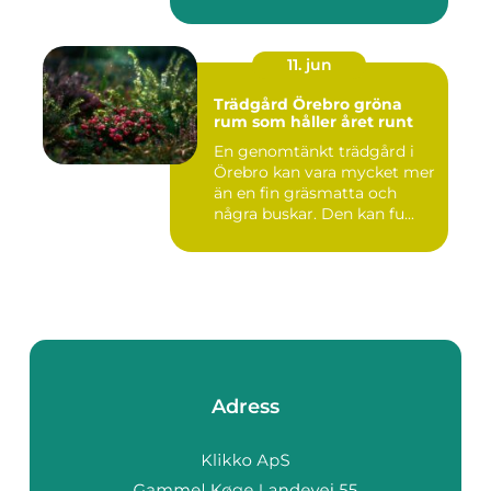
11. jun
Trädgård Örebro gröna
rum som håller året runt
En genomtänkt trädgård i
Örebro kan vara mycket mer
än en fin gräsmatta och
några buskar. Den kan fu...
Adress