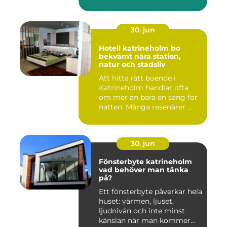
30. jun
Hotell katrineholm bo
bekvämt nära station,
natur och stadsliv
Att hitta rätt boende i
Katrineholm handlar ofta
om mer än bara en säng för
natten. Många resenärer ...
30. jun
Fönsterbyte katrineholm
vad behöver man tänka
på?
Ett fönsterbyte påverkar hela
huset: värmen, ljuset,
ljudnivån och inte minst
känslan när man kommer...