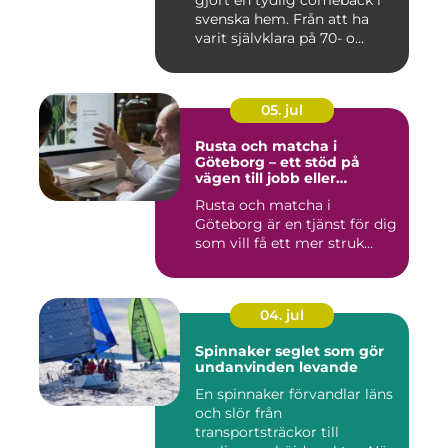
gjort en tydlig comeback i
svenska hem. Från att ha
varit självklara på 70- o...
05. jul
Rusta och matcha i
Göteborg – ett stöd på
vägen till jobb eller
utbildning
Rusta och matcha i
Göteborg är en tjänst för dig
som vill få ett mer struk...
04. jul
Spinnaker seglet som gör
undanvinden levande
En spinnaker förvandlar läns
och slör från
transportsträckor till