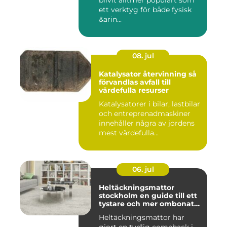
blivit alltmer populärt som
ett verktyg för både fysisk
&arin...
08. jul
Katalysator återvinning så
förvandlas avfall till
värdefulla resurser
Katalysatorer i bilar, lastbilar
och entreprenadmaskiner
innehåller några av jordens
mest värdefulla...
06. jul
Heltäckningsmattor
stockholm en guide till ett
tystare och mer ombonat
hem
Heltäckningsmattor har