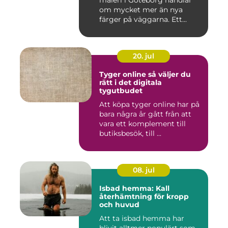
måleri i Göteborg handlar
om mycket mer än nya
färger på väggarna. Ett...
20. jul
Tyger online så väljer du
rätt i det digitala
tygutbudet
Att köpa tyger online har på
bara några år gått från att
vara ett komplement till
butiksbesök, till ...
08. jul
Isbad hemma: Kall
återhämtning för kropp
och huvud
Att ta isbad hemma har