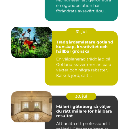
Möjligheten att genomföra
en ögonoperation har
förändrats avsevärt &ou...
31. jul
Trädgårdsmästare gotland
kunskap, kreativitet och
hållbar grönska
En välplanerad trädgård på
Gotland kräver mer än bara
växter och några rabatter.
Kalkrik jord, salt ...
30. jul
Måleri i göteborg så väljer
du rätt målare för hållbara
resultat
Att anlita ett professionellt