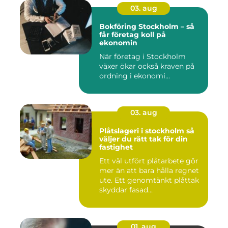
03. aug
Bokföring Stockholm – så
får företag koll på
ekonomin
När företag i Stockholm
växer ökar också kraven på
ordning i ekonomi...
03. aug
Plåtslageri i stockholm så
väljer du rätt tak för din
fastighet
Ett väl utfört plåtarbete gör
mer än att bara hålla regnet
ute. Ett genomtänkt plåttak
skyddar fasad...
01. aug