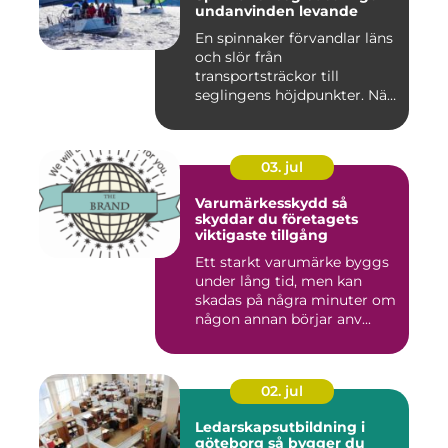
undanvinden levande
En spinnaker förvandlar läns
och slör från
transportsträckor till
seglingens höjdpunkter. När
seglet...
03. jul
Varumärkesskydd så
skyddar du företagets
viktigaste tillgång
Ett starkt varumärke byggs
under lång tid, men kan
skadas på några minuter om
någon annan börjar anv...
02. jul
Ledarskapsutbildning i
göteborg så bygger du