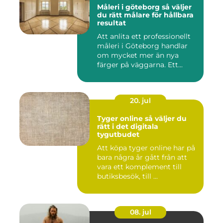
Måleri i göteborg så väljer
du rätt målare för hållbara
resultat
Att anlita ett professionellt
måleri i Göteborg handlar
om mycket mer än nya
färger på väggarna. Ett...
20. jul
Tyger online så väljer du
rätt i det digitala
tygutbudet
Att köpa tyger online har på
bara några år gått från att
vara ett komplement till
butiksbesök, till ...
08. jul