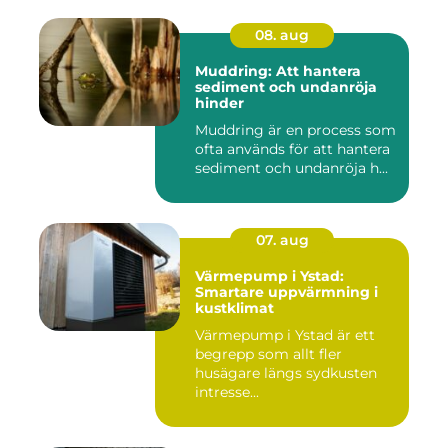
08. aug
Muddring: Att hantera
sediment och undanröja
hinder
Muddring är en process som
ofta används för att hantera
sediment och undanröja h...
07. aug
Värmepump i Ystad:
Smartare uppvärmning i
kustklimat
Värmepump i Ystad är ett
begrepp som allt fler
husägare längs sydkusten
intresse...