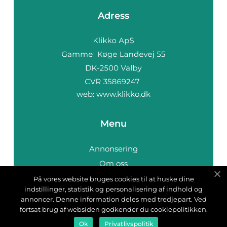
Adress
web:
www.klikko.dk
Menu
Annonsering
Om oss
Cookies
På vores website bruges cookies til at huske dine
indstillinger, statistik og personalisering af indhold og
Kontakta oss
annoncer. Denne information deles med tredjepart. Ved
Sitemap
fortsat brug af websiden godkender du cookiepolitikken.
Ok
Privatlivspolitik