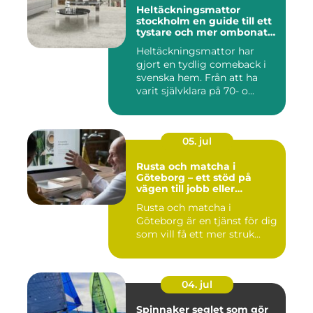
Heltäckningsmattor
stockholm en guide till ett
tystare och mer ombonat
hem
Heltäckningsmattor har
gjort en tydlig comeback i
svenska hem. Från att ha
varit självklara på 70- o...
05. jul
Rusta och matcha i
Göteborg – ett stöd på
vägen till jobb eller
utbildning
Rusta och matcha i
Göteborg är en tjänst för dig
som vill få ett mer struk...
04. jul
Spinnaker seglet som gör