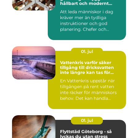
hållbart och modernt
ledarskap
Att leda människor i dag
kräver mer än tydliga
instruktioner och god
planering. Chefer och
projektle...
01. jul
Vattenkris varför säker
tillgång till dricksvatten
inte längre kan tas för
given
En Vattenkris uppstår när
tillgången på rent vatten
inte räcker för människors
behov. Det kan handla...
01. jul
Flyttstäd Göteborg - så
lyckas du utan stress