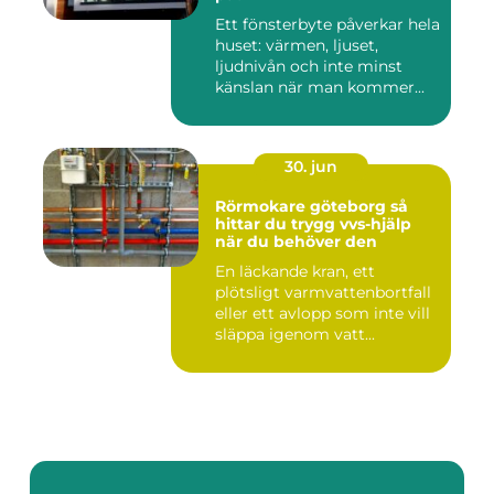
Ett fönsterbyte påverkar hela
huset: värmen, ljuset,
ljudnivån och inte minst
känslan när man kommer...
30. jun
Rörmokare göteborg så
hittar du trygg vvs-hjälp
när du behöver den
En läckande kran, ett
plötsligt varmvattenbortfall
eller ett avlopp som inte vill
släppa igenom vatt...