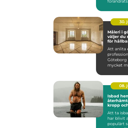
förändrats
&ou...
30. j
Måleri i gö
väljer du 
för hållba
Att anlita 
profession
Göteborg
mycket me
färger på
Ett...
08. j
Isbad he
återhämtn
kropp oc
Att ta is
har blivit 
populärt 