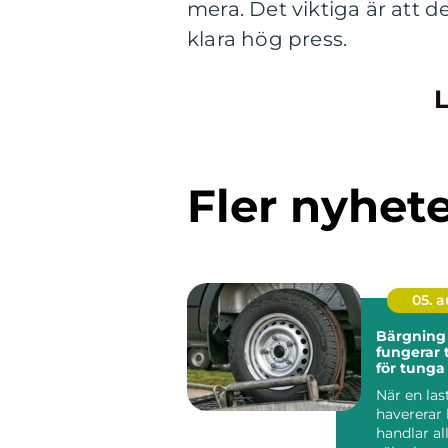
mera. Det viktiga är att 
klara hög press.
L
Fler nyhet
05. 
Bärgning la
fungerar 
för tunga
När en las
havererar
handlar al