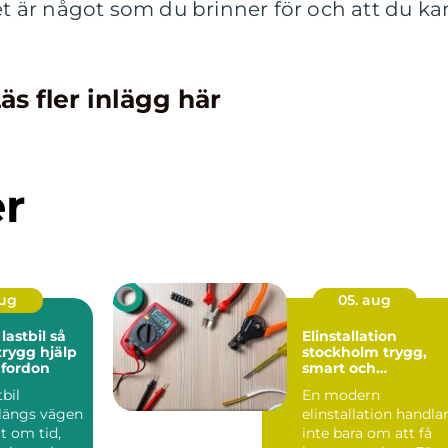
det är något som du brinner för och att du ka
äs fler inlägg här
er
aug
05. aug
stbil så
Elinstallation
trygg hjälp
stockholm trygg,
 fordon
smart och
energieffektiv el i
tbil
En modern
din fastighet
 längs vägen
elinstallation handla
lt om tid,
inte bara om att få