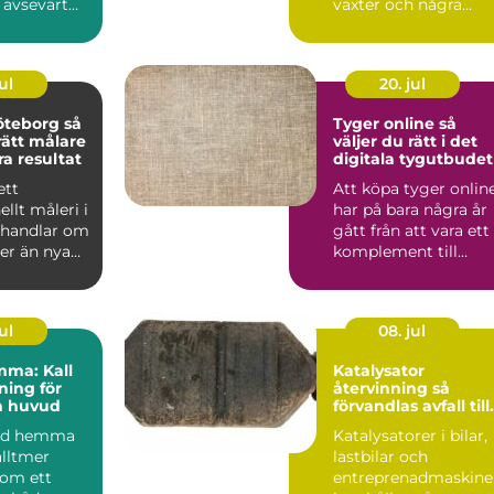
 avsevärt
växter och några
rabatter. Kalkrik jord,
salt ...
ul
20. jul
teborg så
Tyger online så
rätt målare
väljer du rätt i det
ra resultat
digitala tygutbudet
ett
Att köpa tyger onlin
ellt måleri i
har på bara några år
 handlar om
gått från att vara ett
r än nya
komplement till
 väggarna.
butiksbesök, till ...
ul
08. jul
mma: Kall
Katalysator
ing för
återvinning så
h huvud
förvandlas avfall till
värdefulla resurser
bad hemma
Katalysatorer i bilar,
alltmer
lastbilar och
som ett
entreprenadmaskine