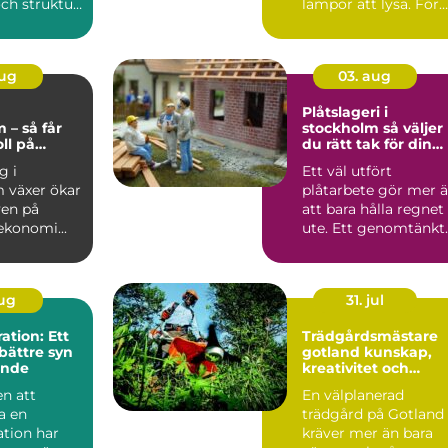
ch struktur.
lampor att lysa. För
är ofta ...
företag och
fastighetsägar...
aug
03. aug
g
Plåtslageri i
 – så får
stockholm så väljer
ll på
du rätt tak för din
n
fastighet
g i
Ett väl utfört
 växer ökar
plåtarbete gör mer 
ven på
att bara hålla regnet
ekonomi...
ute. Ett genomtänkt
plåttak skyddar
fasad...
aug
31. jul
tion: Ett
Trädgårdsmästare
bättre syn
gotland kunskap,
ende
kreativitet och
hållbar grönska
n att
En välplanerad
a en
trädgård på Gotland
tion har
kräver mer än bara