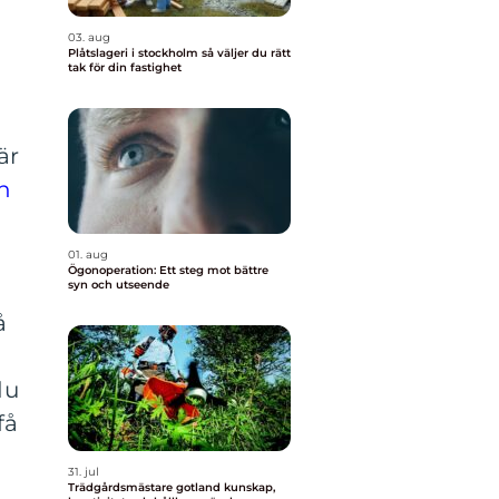
03. aug
Plåtslageri i stockholm så väljer du rätt
tak för din fastighet
är
n
01. aug
Ögonoperation: Ett steg mot bättre
syn och utseende
å
du
få
31. jul
Trädgårdsmästare gotland kunskap,