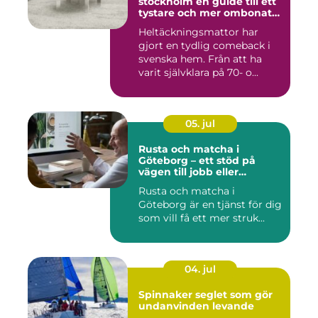
stockholm en guide till ett
tystare och mer ombonat
hem
Heltäckningsmattor har
gjort en tydlig comeback i
svenska hem. Från att ha
varit självklara på 70- o...
05. jul
Rusta och matcha i
Göteborg – ett stöd på
vägen till jobb eller
utbildning
Rusta och matcha i
Göteborg är en tjänst för dig
som vill få ett mer struk...
04. jul
Spinnaker seglet som gör
undanvinden levande