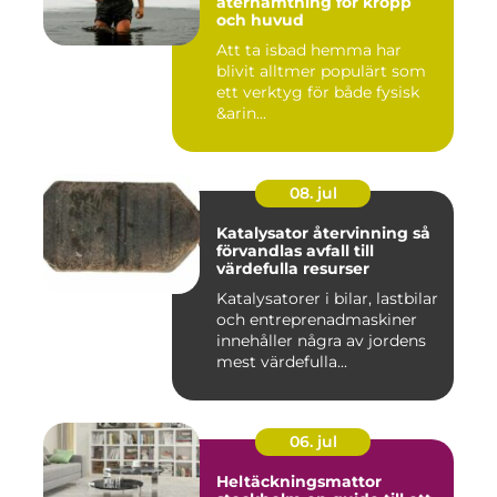
återhämtning för kropp
och huvud
Att ta isbad hemma har
blivit alltmer populärt som
ett verktyg för både fysisk
&arin...
08. jul
Katalysator återvinning så
förvandlas avfall till
värdefulla resurser
Katalysatorer i bilar, lastbilar
och entreprenadmaskiner
innehåller några av jordens
mest värdefulla...
06. jul
Heltäckningsmattor