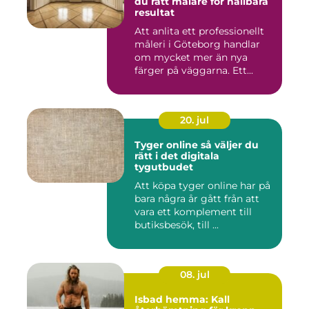
du rätt målare för hållbara
resultat
Att anlita ett professionellt
måleri i Göteborg handlar
om mycket mer än nya
färger på väggarna. Ett...
20. jul
Tyger online så väljer du
rätt i det digitala
tygutbudet
Att köpa tyger online har på
bara några år gått från att
vara ett komplement till
butiksbesök, till ...
08. jul
Isbad hemma: Kall