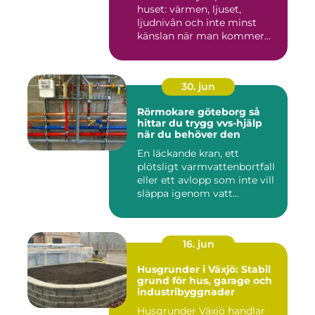
huset: värmen, ljuset,
ljudnivån och inte minst
känslan när man kommer...
30. jun
Rörmokare göteborg så
hittar du trygg vvs-hjälp
när du behöver den
En läckande kran, ett
plötsligt varmvattenbortfall
eller ett avlopp som inte vill
släppa igenom vatt...
16. jun
Husgrunder i Växjö: Stabil
grund för hus, garage och
industribyggnader
Husgrunder Växjö handlar