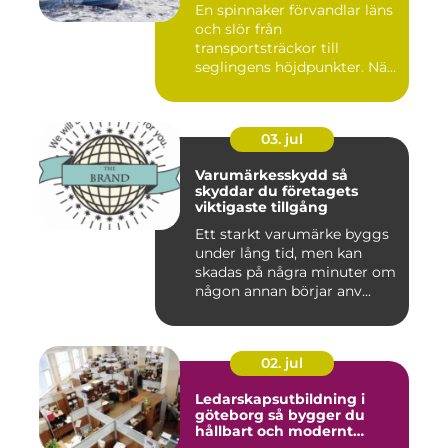
En spinnaker förvandlar läns
och slör från
transportsträckor till
seglingens höjdpunkter. När
seglet...
03. jul
Varumärkesskydd så
skyddar du företagets
viktigaste tillgång
Ett starkt varumärke byggs
under lång tid, men kan
skadas på några minuter om
någon annan börjar anv...
02. jul
Ledarskapsutbildning i
göteborg så bygger du
hållbart och modernt
ledarskap