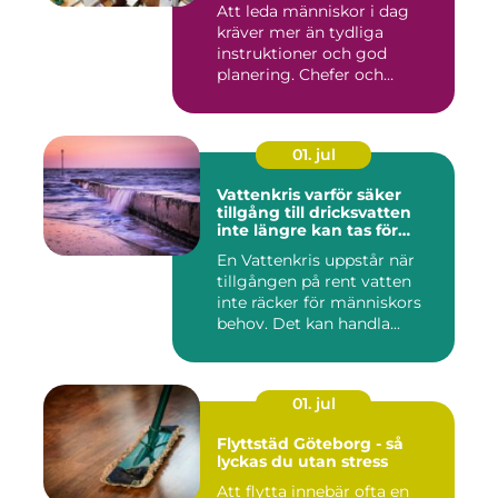
Att leda människor i dag
kräver mer än tydliga
instruktioner och god
planering. Chefer och
projektle...
01. jul
Vattenkris varför säker
tillgång till dricksvatten
inte längre kan tas för
given
En Vattenkris uppstår när
tillgången på rent vatten
inte räcker för människors
behov. Det kan handla...
01. jul
Flyttstäd Göteborg - så
lyckas du utan stress
Att flytta innebär ofta en