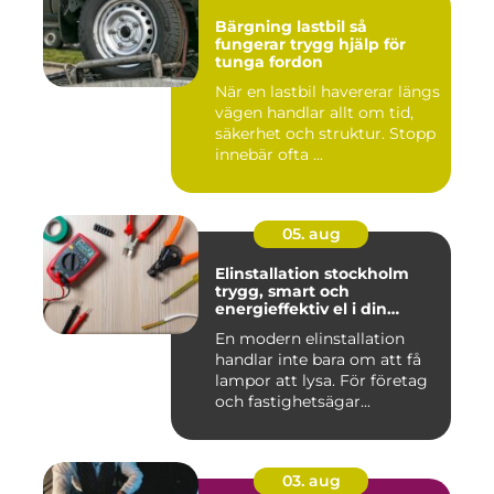
Bärgning lastbil så
fungerar trygg hjälp för
tunga fordon
När en lastbil havererar längs
vägen handlar allt om tid,
säkerhet och struktur. Stopp
innebär ofta ...
05. aug
Elinstallation stockholm
trygg, smart och
energieffektiv el i din
fastighet
En modern elinstallation
handlar inte bara om att få
lampor att lysa. För företag
och fastighetsägar...
03. aug