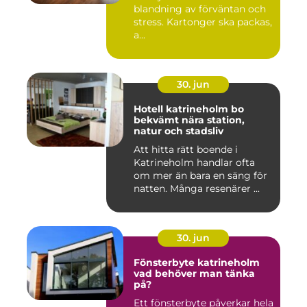
blandning av förväntan och
stress. Kartonger ska packas,
a...
30. jun
Hotell katrineholm bo
bekvämt nära station,
natur och stadsliv
Att hitta rätt boende i
Katrineholm handlar ofta
om mer än bara en säng för
natten. Många resenärer ...
30. jun
Fönsterbyte katrineholm
vad behöver man tänka
på?
Ett fönsterbyte påverkar hela