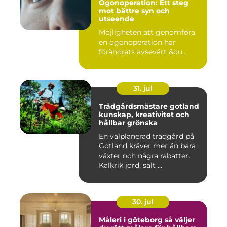
Ögonoperation: Ett steg
mot bättre syn och
utseende
Möjligheten att genomföra
en ögonoperation har
förändrats avsevärt &ou...
31. jul
Trädgårdsmästare gotland
kunskap, kreativitet och
hållbar grönska
En välplanerad trädgård på
Gotland kräver mer än bara
växter och några rabatter.
Kalkrik jord, salt ...
30. jul
Måleri i göteborg så väljer