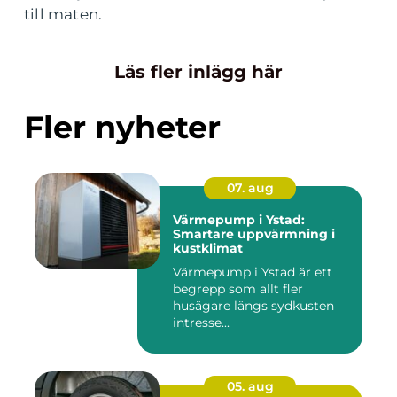
till maten.
Läs fler inlägg här
Fler nyheter
07. aug
Värmepump i Ystad:
Smartare uppvärmning i
kustklimat
Värmepump i Ystad är ett
begrepp som allt fler
husägare längs sydkusten
intresse...
05. aug