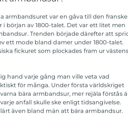
sta armbandsuret var en gåva till den franske
i början av 1800-talet. Det var ett litet men
mbandsur. Trenden började därefter att spri
ev ett mode bland damer under 1800-talet.
lassiska fickuret som plockades fram ur västen
ig hand varje gång man ville veta vad
aktiskt för många. Under första världskriget
ravarna bära armbandsur, mer rejäla förstås 
arje anfall skulle ske enligt tidsangivelse.
pulärt även bland män att bära armbandsur.