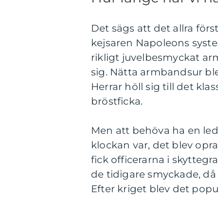
Det sägs att det allra för
kejsaren Napoleons syster 
rikligt juvelbesmyckat ar
sig. Nätta armbandsur bl
Herrar höll sig till det k
bröstficka.
Men att behöva ha en led
klockan var, det blev opr
fick officerarna i skytteg
de tidigare smyckade, då v
Efter kriget blev det po