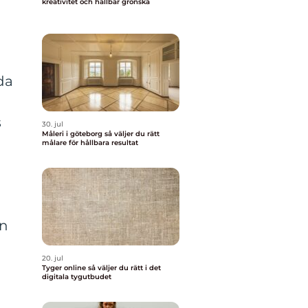
kreativitet och hållbar grönska
da
s
30. jul
Måleri i göteborg så väljer du rätt
målare för hållbara resultat
än
20. jul
Tyger online så väljer du rätt i det
digitala tygutbudet