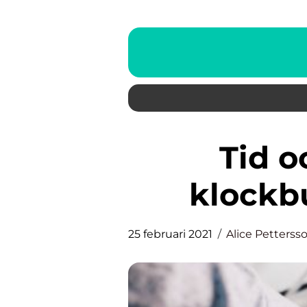
Tid och kvalitet i en
klockb
25 februari 2021
Alice Petterss