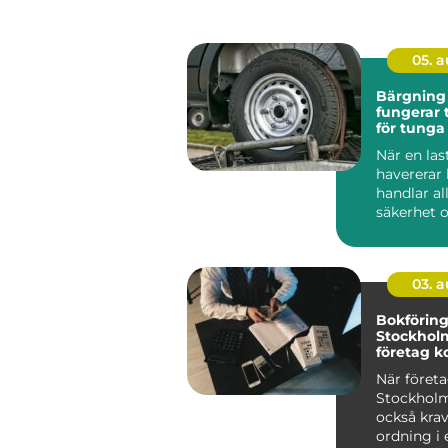
05. 
Bärgning la
fungerar 
för tunga
När en las
havererar
handlar al
säkerhet o
Stopp inneb
03. 
Bokförin
Stockholm
företag ko
ekonomi
När företa
Stockholm
också kra
ordning i 