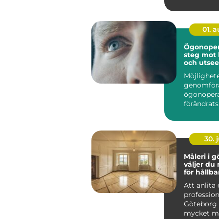
01. 
Ögonopera
steg mot 
och utse
Möjlighete
genomför
ögonopera
förändrats
&ou...
30. j
Måleri i gö
väljer du 
för hållba
Att anlita 
profession
Göteborg
mycket me