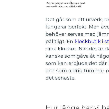
Det går som ett urverk,
fungerar perfekt. Men äve
behöver servas med jämna 
pålitligt. En
klockbutik i 
dina klockor. När det är da
kanske som gåva åt någon
som kan erbjuda det där l
och som aldrig tummar p
det senaste.
Hur länge har vi 