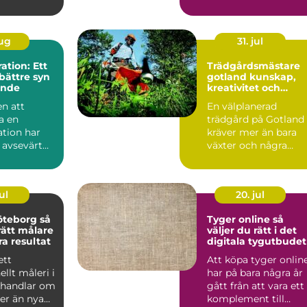
plåttak skyddar
fasad...
aug
31. jul
tion: Ett
Trädgårdsmästare
bättre syn
gotland kunskap,
ende
kreativitet och
hållbar grönska
n att
En välplanerad
a en
trädgård på Gotland
tion har
kräver mer än bara
 avsevärt
växter och några
rabatter. Kalkrik jord,
salt ...
ul
20. jul
teborg så
Tyger online så
rätt målare
väljer du rätt i det
ra resultat
digitala tygutbudet
ett
Att köpa tyger onlin
ellt måleri i
har på bara några år
 handlar om
gått från att vara ett
r än nya
komplement till