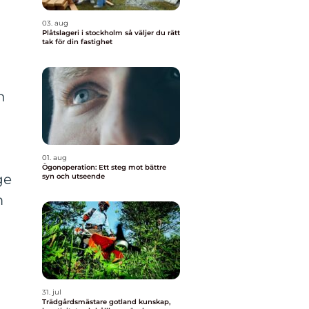
03. aug
Plåtslageri i stockholm så väljer du rätt
tak för din fastighet
h
01. aug
Ögonoperation: Ett steg mot bättre
ge
syn och utseende
m
31. jul
Trädgårdsmästare gotland kunskap,