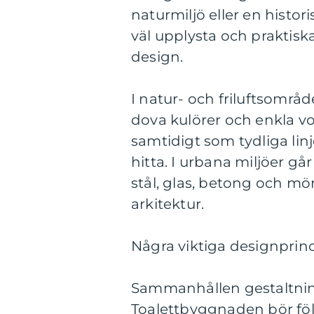
naturmiljö eller en histor
väl upplysta och praktisk
design.
I natur- och friluftsomr
dova kulörer och enkla vo
samtidigt som tydliga linj
hitta. I urbana miljöer 
stål, glas, betong och mö
arkitektur.
Några viktiga designprin
Sammanhållen gestaltni
Toalettbyggnaden bör föl