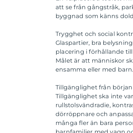
att se från gångstråk, pa
byggnad som känns dold sk
Trygghet och social kontr
Glaspartier, bra belysni
placering i förhållande til
Målet är att människor s
ensamma eller med barn
Tillgänglighet från början
Tillgänglighet ska inte va
rullstolsvändradie, kontr
dörröppnare och anpassad
många fler än bara perso
barnfamiljer med vagn och