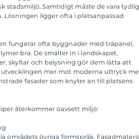
isk stadsmiljö. Samtidigt måste de vara tydlig
a. Lösningen ligger ofta i platsanpassad
åden fungerar ofta byggnader med träpanel,
lymer bra. De smälter in i landskapet,
er, skyltar och belysning gör dem lätta att
går utvecklingen mer mot moderna uttryck m
nstrade fasader som knyter an till platsens
ciper återkommer oavsett miljö:
ng
ja områdets övriga formspråk. Fasadmateria