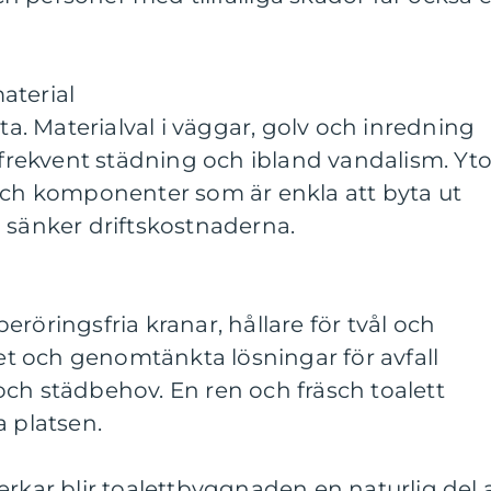
aterial
tta. Materialval i väggar, golv och inredning
, frekvent städning och ibland vandalism. Yto
 och komponenter som är enkla att byta ut
 sänker driftskostnaderna.
röringsfria kranar, hållare för tvål och
 och genomtänkta lösningar för avfall
ch städbehov. En ren och fräsch toalett
a platsen.
erkar blir toalettbyggnaden en naturlig del 