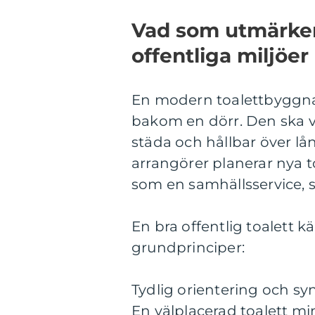
Vad som utmärker
offentliga miljöer
En modern toalettbyggnad
bakom en dörr. Den ska var
städa och hållbar över lå
arrangörer planerar nya t
som en samhällsservice, 
En bra offentlig toalett 
grundprinciper:
Tydlig orientering och sy
En välplacerad toalett mi