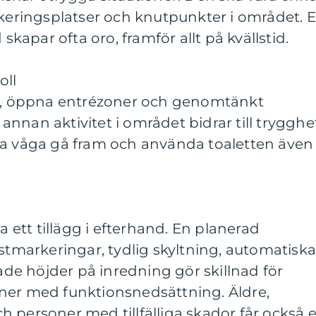
rkeringsplatser och knutpunkter i området. 
apar ofta oro, framför allt på kvällstid.
oll
ng, öppna entrézoner och genomtänkt
l annan aktivitet i området bidrar till trygghe
ka våga gå fram och använda toaletten även
.
ra ett tillägg i efterhand. En planerad
astmarkeringar, tydlig skyltning, automatisk
e höjder på inredning gör skillnad för
ner med funktionsnedsättning. Äldre,
 personer med tillfälliga skador får också 