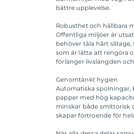
bättre upplevelse.
Robusthet och hållbara m
Offentliga miljöer är utsa
behöver tåla hårt slitage
som är lätta att rengöra
förlänger livslängden och
Genomtänkt hygien
Automatiska spolningar, be
papper med hög kapacitet
minskar både smittorisk o
skapar förtroende för hel
När alla dessa delar samv