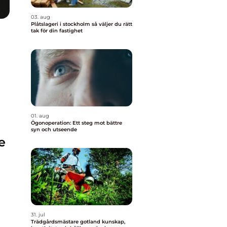
03. aug
Plåtslageri i stockholm så väljer du rätt
tak för din fastighet
01. aug
Ögonoperation: Ett steg mot bättre
syn och utseende
e
31. jul
Trädgårdsmästare gotland kunskap,