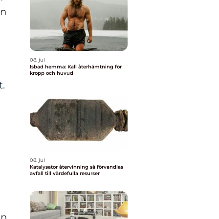
En
08. jul
Isbad hemma: Kall återhämtning för
kropp och huvud
t.
08. jul
Katalysator återvinning så förvandlas
a
avfall till värdefulla resurser
en