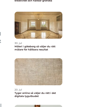
kreativitet och hållbar grönska
l
t
30. jul
Måleri i göteborg så väljer du rätt
målare för hållbara resultat
20. jul
Tyger online så väljer du rätt i det
digitala tygutbudet
l