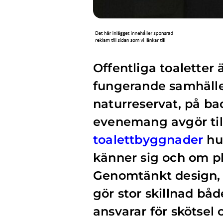
Offentliga toaletter
fungerande samhälle.
naturreservat, på bad
evenemang avgör till
toalettbyggnader
hur
känner sig och om p
Genomtänkt design, h
gör stor skillnad bå
ansvarar för skötsel