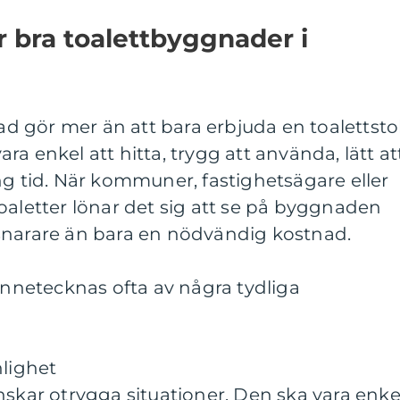
 bra toalettbyggnader i
 gör mer än att bara erbjuda en toalettsto
a enkel att hitta, trygg att använda, lätt at
ng tid. När kommuner, fastighetsägare eller
oaletter lönar det sig att se på byggnaden
snarare än bara en nödvändig kostnad.
kännetecknas ofta av några tydliga
nlighet
nskar otrygga situationer. Den ska vara enke