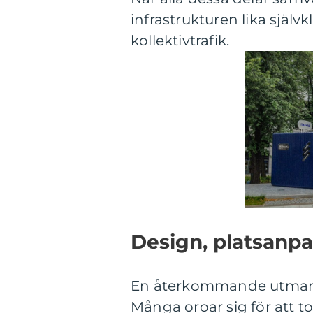
infrastrukturen lika själv
kollektivtrafik.
Design, platsanpa
En återkommande utmanin
Många oroar sig för att t