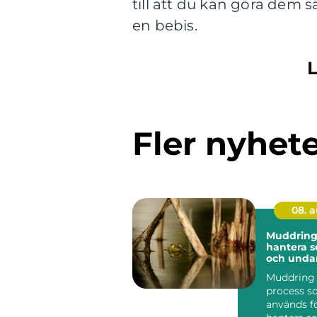
till att du kan göra dem 
en bebis.
L
Fler nyhet
08. 
Muddring:
hantera 
och unda
hinder
Muddring 
process s
används fö