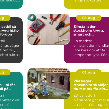
ediment och
längs sydkusten
h...
intresse...
aug
05. aug
stbil så
Elinstallation
trygg hjälp
stockholm trygg,
 fordon
smart och
energieffektiv el i
tbil
En modern
din fastighet
 längs vägen
elinstallation handla
lt om tid,
inte bara om att få
ch struktur.
lampor att lysa. För
är ofta ...
företag och
fastighetsägar...
aug
03. aug
g
Plåtslageri i
 – så får
stockholm så väljer
ll på
du rätt tak för din
n
fastighet
g i
Ett väl utfört
 växer ökar
plåtarbete gör mer 
ven på
att bara hålla regnet