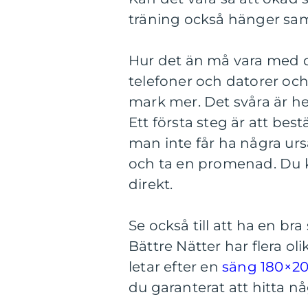
träning också hänger s
Hur det än må vara med de
telefoner och datorer oc
mark mer. Det svåra är h
Ett första steg är att best
man inte får ha några ur
och ta en promenad. Du k
direkt.
Se också till att ha en bra
Bättre Nätter har flera o
letar efter en
säng 180×2
du garanterat att hitta n