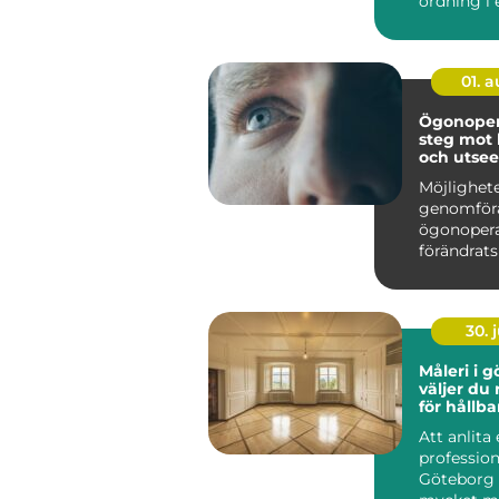
ordning i 
01. 
Ögonopera
steg mot 
och utse
Möjlighete
genomför
ögonopera
förändrats
&ou...
30. j
Måleri i gö
väljer du 
för hållba
Att anlita 
profession
Göteborg