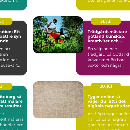
ekonomi...
ute. Ett genomtänkt
plåttak skyddar
fasad...
aug
31. jul
tion: Ett
Trädgårdsmästare
bättre syn
gotland kunskap,
ende
kreativitet och
hållbar grönska
n att
En välplanerad
a en
trädgård på Gotland
tion har
kräver mer än bara
 avsevärt
växter och några
rabatter. Kalkrik jord,
salt ...
ul
20. jul
teborg så
Tyger online så
rätt målare
väljer du rätt i det
ra resultat
digitala tygutbudet
ett
Att köpa tyger onlin
ellt måleri i
har på bara några år
 handlar om
gått från att vara ett