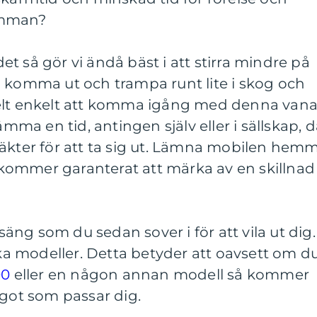
amman?
t så gör vi ändå bäst i att stirra mindre på
h komma ut och trampa runt lite i skog och
elt enkelt att komma igång med denna vana
ämma en tid, antingen själv eller i sällskap, 
säkter för att ta sig ut. Lämna mobilen hem
ommer garanterat att märka av en skillnad
 säng som du sedan sover i för att vila ut dig.
lika modeller. Detta betyder att oavsett om d
00
eller en någon annan modell så kommer
ågot som passar dig.