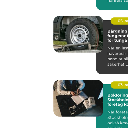
hantera s
undanröja 
05. 
Bärgning la
fungerar 
för tunga
När en las
havererar
handlar al
säkerhet o
Stopp inneb
03. 
Bokförin
Stockholm
företag ko
ekonomi
När företa
Stockholm
också kra