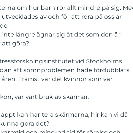
erna om hur barn rör allt mindre på sig. M
utvecklades av och för att röra på oss är
de.
inte längre ägnar sig åt det som den är
 att göra?
tressforskningsinstitutet vid Stockholms
 sedan att sömnproblemen hade fördubblats
 åren. Främst var det kvinnor som var
kön, var vårt bruk av skärmar.
appt kan hantera skärmarna, hir kan vi då
a kunna göra det?
skärmtid och minskad tid för rörelse och