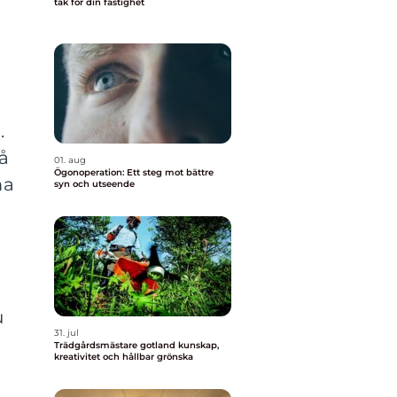
tak för din fastighet
.
då
01. aug
Ögonoperation: Ett steg mot bättre
ma
syn och utseende
u
31. jul
Trädgårdsmästare gotland kunskap,
kreativitet och hållbar grönska