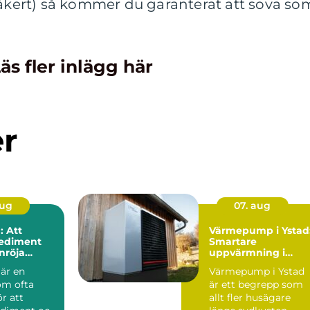
säkert) så kommer du garanterat att sova so
äs fler inlägg här
er
aug
07. aug
 Att
Värmepump i Ystad
sediment
Smartare
nröja
uppvärmning i
kustklimat
är en
Värmepump i Ystad
om ofta
är ett begrepp som
r att
allt fler husägare