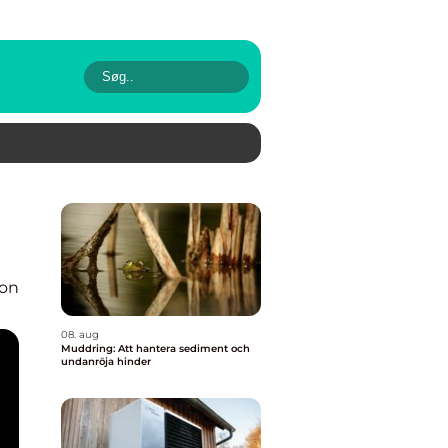
ion
08. aug
Muddring: Att hantera sediment och
undanröja hinder