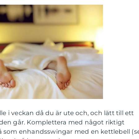
älle i veckan då du är ute och, och lätt till ett
tiden går. Komplettera med något riktigt
å som enhandsswingar med en kettlebell (s