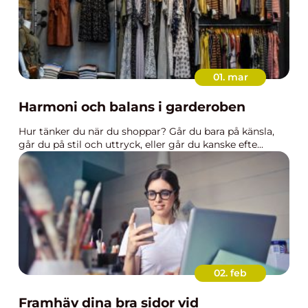
01. mar
Harmoni och balans i garderoben
Hur tänker du när du shoppar? Går du bara på känsla,
går du på stil och uttryck, eller går du kanske efte...
02. feb
Framhäv dina bra sidor vid