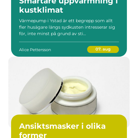
Smartare uppvärmning i
kustklimat
Värmepump i Ystad är ett begrepp som allt
fler husägare längs sydkusten intresserar sig
för, inte minst på grund av sti...
07. aug
Alice Pettersson
Ansiktsmasker i olika
former