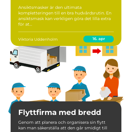
Ansiktsmasker är den ultimata
kompletteringen till en bra hudvårdsrutin. En
ansiktsmask kan verkligen göra det lilla extra
för at...
16. apr
Viktoria Uddenholm
Flyttfirma med bredd
Genom att planera och organisera sin flytt
kan man säkerställa att den går smidigt till