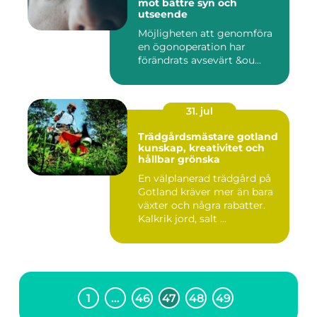
mot bättre syn och
utseende
Möjligheten att genomföra
en ögonoperation har
förändrats avsevärt &ou...
31. jul
Trädgårdsmästare gotland
kunskap, kreativitet och
hållbar grönska
En välplanerad trädgård på
Gotland kräver mer än bara
växter och några rabatter.
Kalkrik jord, salt ...
1
…
46
47
48
49