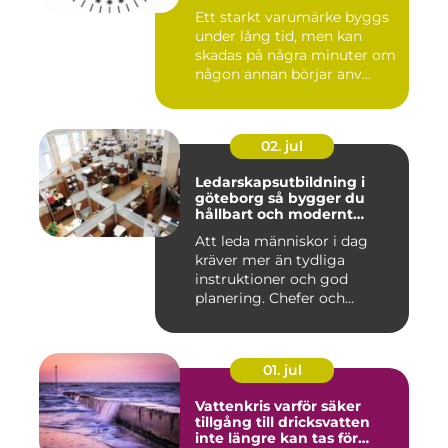
Ett starkt varumärke byggs
under lång tid, men kan
skadas på några minuter om
någon annan börjar anv...
02. jul
Ledarskapsutbildning i
göteborg så bygger du
hållbart och modernt
ledarskap
Att leda människor i dag
kräver mer än tydliga
instruktioner och god
planering. Chefer och
projektle...
01. jul
Vattenkris varför säker
tillgång till dricksvatten
inte längre kan tas för