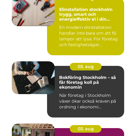
Elinstallation stockholm
trygg, smart och
energieffektiv el i din
fastighet
En modern elinstallation
handlar inte bara om att få
lampor att lysa. För företag
och fastighetsägar...
03. aug
Bokföring Stockholm – så
får företag koll på
ekonomin
När företag i Stockholm
växer ökar också kraven på
ordning i ekonomi...
03. aug