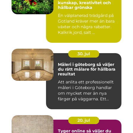
kunskap, kreativitet och
hållbar grönska
En välplanerad trädgård på
Gotland kräver mer än bara
växter och några rabatter.
Kalkrik jord, salt ...
30. jul
Måleri i göteborg så väljer
du rätt målare för hållbara
resultat
Att anlita ett professionellt
måleri i Göteborg handlar
om mycket mer än nya
färger på väggarna. Ett...
20. jul
Tyger online så väljer du