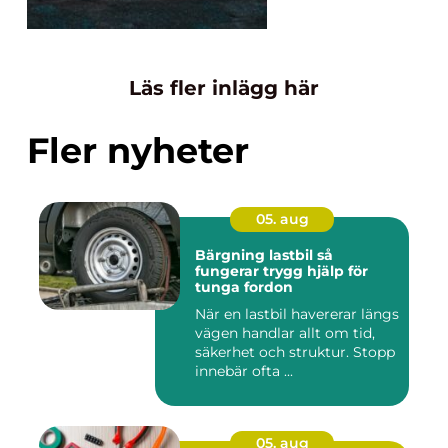
Läs fler inlägg här
Fler nyheter
05. aug
Bärgning lastbil så
fungerar trygg hjälp för
tunga fordon
När en lastbil havererar längs
vägen handlar allt om tid,
säkerhet och struktur. Stopp
innebär ofta ...
05. aug