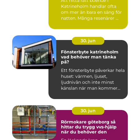
Att hitta rätt boende i
Katrineholm handlar ofta
om mer än bara en säng för
natten. Många resenärer ...
30. jun
Fönsterbyte katrineholm
vad behöver man tänka
på?
Ett fönsterbyte påverkar hela
huset: värmen, ljuset,
ljudnivån och inte minst
känslan när man kommer...
30. jun
Rörmokare göteborg så
hittar du trygg vvs-hjälp
när du behöver den