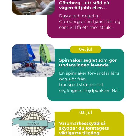
Göteborg – ett stöd på
vägen till jobb eller
utbildning
Rusta och matcha i
Göteborg är en tjänst för dig
som vill få ett mer struk...
04. jul
Spinnaker seglet som gör
undanvinden levande
En spinnaker förvandlar läns
och slör från
transportsträckor till
seglingens höjdpunkter. När
seglet...
03. jul
Varumärkesskydd så
skyddar du företagets
viktigaste tillgång