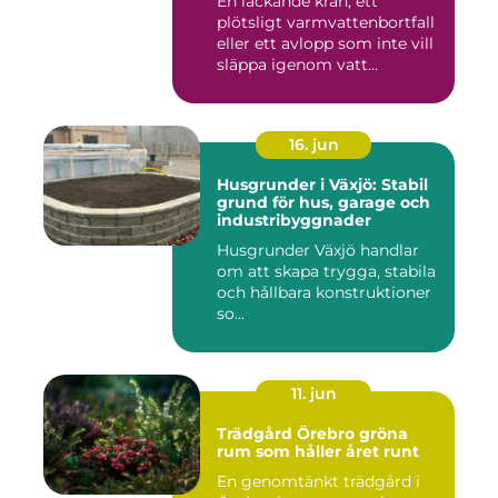
En läckande kran, ett
plötsligt varmvattenbortfall
eller ett avlopp som inte vill
släppa igenom vatt...
16. jun
Husgrunder i Växjö: Stabil
grund för hus, garage och
industribyggnader
Husgrunder Växjö handlar
om att skapa trygga, stabila
och hållbara konstruktioner
so...
11. jun
Trädgård Örebro gröna
rum som håller året runt
En genomtänkt trädgård i