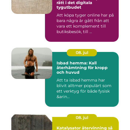
rätt i det digitala
tygutbudet
Att köpa tyger online har på
bara några år gått från att
vara ett komplement till
butiksbesök, till ...
08. jul
Isbad hemma: Kall
återhämtning för kropp
och huvud
Att ta isbad hemma har
blivit alltmer populärt som
ett verktyg för både fysisk
&arin...
08. jul
Katalysator återvinning så