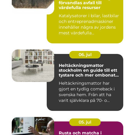
förvandlas avfall till
värdefulla resurser
Katalysatorer i bilar, lastbilar
och entreprenadmaskiner
innehåller några av jordens
mest värdefulla...
06. jul
Heltäckningsmattor
stockholm en guide till ett
tystare och mer ombonat
hem
Heltäckningsmattor har
gjort en tydlig comeback i
svenska hem. Från att ha
varit självklara på 70- o...
05. jul
Rusta och matcha i