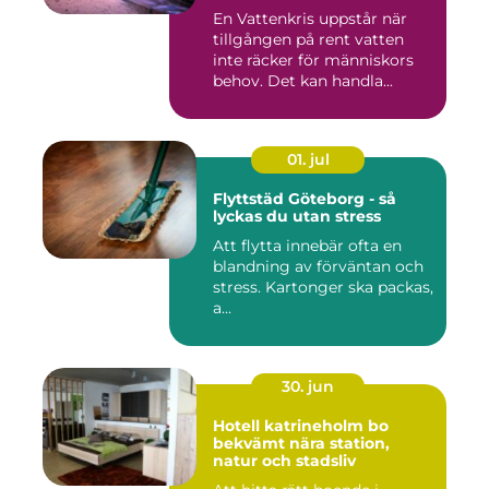
given
En Vattenkris uppstår när
tillgången på rent vatten
inte räcker för människors
behov. Det kan handla...
01. jul
Flyttstäd Göteborg - så
lyckas du utan stress
Att flytta innebär ofta en
blandning av förväntan och
stress. Kartonger ska packas,
a...
30. jun
Hotell katrineholm bo
bekvämt nära station,
natur och stadsliv