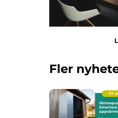
L
Fler nyhet
07. 
Värmepum
Smartare
uppvärmn
kustklima