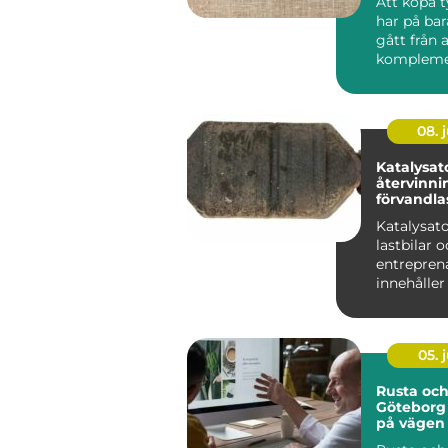
Att köpa t
har på bar
gått från a
komplemen
butiksbesök,
08. j
Katalysat
återvinning
förvandlas 
värdefull
Katalysator
lastbilar 
entrepren
innehåller
jordens m
värdefulla..
05. j
Rusta och
Göteborg 
på vägen t
eller utbi