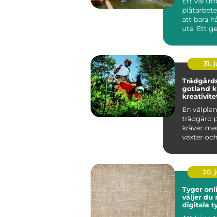
Ett väl utf
plåtarbet
att bara h
ute. Ett 
plåttak sk
fasad...
31. j
Trädgård
gotland kunskap,
kreativite
hållbar g
En välpla
trädgård 
kräver me
växter oc
rabatter. K
salt ...
20. j
Tyger onlin
väljer du 
digitala 