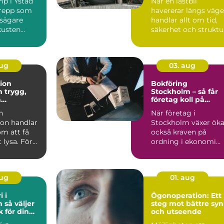
p i Ystad
När en lastbil
grepp som
havererar längs väg
husägare
handlar allt om tid,
kusten
säkerhet och struktu
Stopp innebär ofta ...
aug
03. aug
tion
Bokföring
g,
Stockholm – så får
h
företag koll på
ktiv el i
ekonomin
n
När företag i
ghet
tion handlar
Stockholm växer öka
om att få
också kraven på
 lysa. För
ordning i ekonomi...
ch
gar...
aug
01. aug
i i
Ögonoperation: Ett
jer
steg mot bättre syn
k för din
och utseende