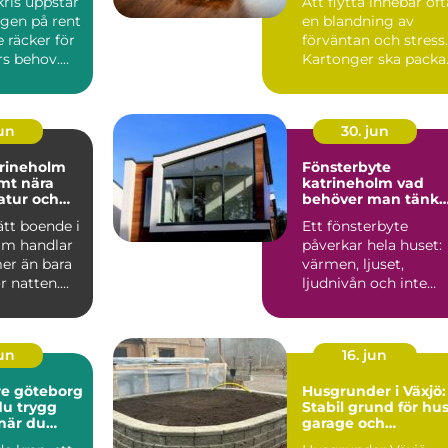
ris uppstår
Att flytta innebär oft
ngen på rent
en blandning av
e räcker för
förväntan och stress.
s behov.
Kartonger ska packa
ndla...
a...
jun
30. jun
trineholm
Fönsterbyte
mt nära
katrineholm vad
natur och
behöver man tänka
på?
rätt boende i
Ett fönsterbyte
lm handlar
påverkar hela huset:
er än bara
värmen, ljuset,
r natten.
ljudnivån och inte
närer ...
minst känslan när
man kommer...
jun
16. jun
e göteborg
Husgrunder i Växjö:
du trygg
Stabil grund för hus
 när du
garage och
den
industribyggnader