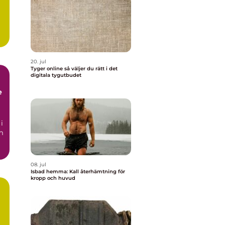
20. jul
Tyger online så väljer du rätt i det
digitala tygutbudet
e
i
m
08. jul
Isbad hemma: Kall återhämtning för
kropp och huvud