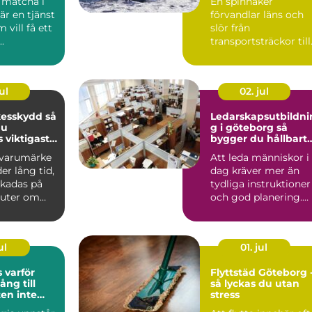
 matcha i
En spinnaker
r en tjänst
förvandlar läns och
 vill få ett
slör från
.
transportsträckor till
seglingens
höjdpunkter. När
seglet...
ul
02. jul
sskydd så
Ledarskapsutbildni
du
g i göteborg så
s viktigaste
bygger du hållbart
och modernt
t varumärke
Att leda människor i
ledarskap
r lång tid,
dag kräver mer än
kadas på
tydliga instruktioner
nuter om
och god planering.
an börjar
Chefer och projektle..
ul
01. jul
ör
Flyttstäd Göteborg 
ång till
så lyckas du utan
ten inte
stress
n tas för