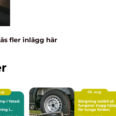
äs fler inlägg här
er
aug
05. aug
p i Ystad:
Bärgning lastbil så
fungerar trygg hjäl
ing i
för tunga fordon
t