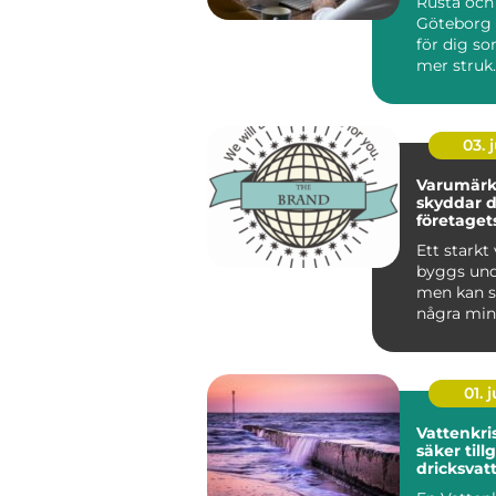
Rusta och
Göteborg ä
för dig som
mer struk..
03. j
Varumärke
skyddar 
företaget
tillgång
Ett stark
byggs unde
men kan s
några mi
någon ann
anv...
01. j
Vattenkris varf
säker tillg
dricksvat
längre ka