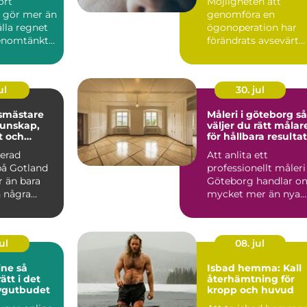
ört
Möjligheten att
e gör mer än
genomföra en
ålla regnet
ögonoperation har
genomtänkt
förändrats avsevärt
yddar
&ou...
ul
30. jul
smästare
Måleri i göteborg så
väljer du rätt målar
t och
för hållbara resultat
rönska
nerad
Att anlita ett
på Gotland
professionellt måleri 
r än bara
Göteborg handlar o
h några
mycket mer än nya
alkrik jord,
färger på väggarna.
Ett...
ul
08. jul
e så
Isbad hemma: Kall
rätt i det
återhämtning för
tygutbudet
kropp och huvud