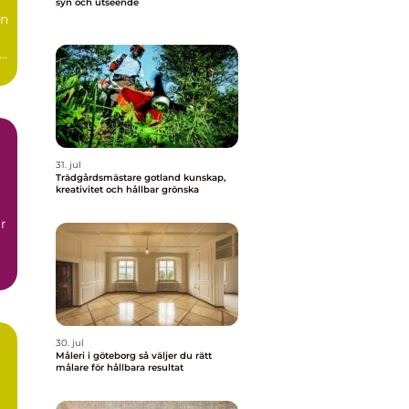
syn och utseende
en
r.
31. jul
Trädgårdsmästare gotland kunskap,
kreativitet och hållbar grönska
r
30. jul
Måleri i göteborg så väljer du rätt
målare för hållbara resultat