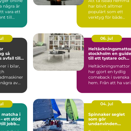
yger online
Att ta isbad hemma
a några år
har blivit alltmer
tt vara ett
populärt som ett
t till
verktyg för både
 till ...
fysisk &arin...
ul
06. jul
or
Heltäckningsmatto
 så
stockholm en guide
avfall till
till ett tystare och
a resurser
mer ombonat hem
er i bilar,
Heltäckningsmattor
och
har gjort en tydlig
admaskiner
comeback i svenska
 några av
hem. Från att ha vari
est
självklara på 70- o...
.
ul
04. jul
 matcha i
Spinnaker seglet
– ett stöd
som gör
ill jobb
undanvinden
ldning
levande