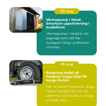
07. aug
Värmepump i Ystad:
Smartare uppvärmning i
kustklimat
Värmepump i Ystad är ett
begrepp som allt fler
husägare längs sydkusten
intresse...
05. aug
Bärgning lastbil så
fungerar trygg hjälp för
tunga fordon
När en lastbil havererar längs
vägen handlar allt om tid,
säkerhet och struktur. Stopp
innebär ofta ...