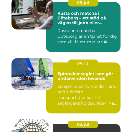
05. jul
Rusta och matcha i
Göteborg – ett stöd på
vägen till jobb eller
utbildning
Rusta och matcha i
Göteborg är en tjänst för dig
som vill få ett mer struk...
04. jul
Spinnaker seglet som gör
undanvinden levande
En spinnaker förvandlar läns
och slör från
transportsträckor till
seglingens höjdpunkter. När
seglet...
03. jul