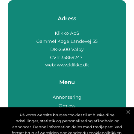
Adress
web:
www.klikko.dk
Menu
Annonsering
Om oss
Cookies
På vores website bruges cookies til at huske dine
indstillinger, statistik og personalisering af indhold og
Kontakta oss
annoncer. Denne information deles med tredjepart. Ved
Sitemap
fortsat brug af websiden godkender du cookiepolitikken.