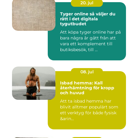
20. jul
Tyger online så väljer du
rätt i det digitala
tygutbudet
Att köpa tyger online har på
bara några år gått från att
vara ett komplement till
butiksbesök, till ...
08. jul
Isbad hemma: Kall
återhämtning för kropp
och huvud
Att ta isbad hemma har
blivit alltmer populärt som
ett verktyg för både fysisk
&arin...