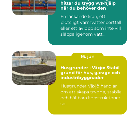
hittar du trygg vvs-hjälp
när du behöver den
En läckande kran, ett
plötsligt varmvattenbortfall
eller ett avlopp som inte vill
släppa igenom vatt...
16. jun
Husgrunder i Växjö: Stabil
grund för hus, garage och
industribyggnader
Husgrunder Växjö handlar
om att skapa trygga, stabila
och hållbara konstruktioner
so...