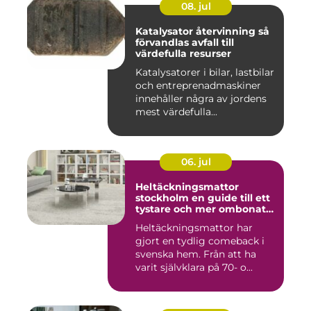
08. jul
Katalysator återvinning så
förvandlas avfall till
värdefulla resurser
Katalysatorer i bilar, lastbilar
och entreprenadmaskiner
innehåller några av jordens
mest värdefulla...
06. jul
Heltäckningsmattor
stockholm en guide till ett
tystare och mer ombonat
hem
Heltäckningsmattor har
gjort en tydlig comeback i
svenska hem. Från att ha
varit självklara på 70- o...