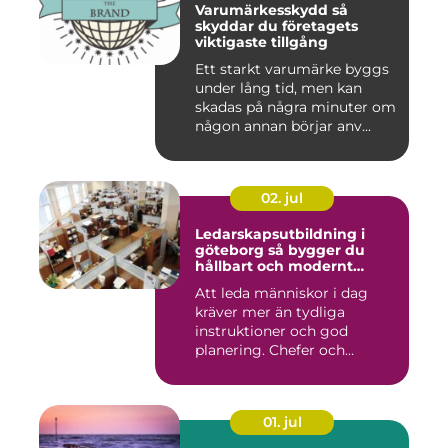
Varumärkesskydd så
skyddar du företagets
viktigaste tillgång
Ett starkt varumärke byggs
under lång tid, men kan
skadas på några minuter om
någon annan börjar anv...
02. jul
Ledarskapsutbildning i
göteborg så bygger du
hållbart och modernt
ledarskap
Att leda människor i dag
kräver mer än tydliga
instruktioner och god
planering. Chefer och
projektle...
01. jul