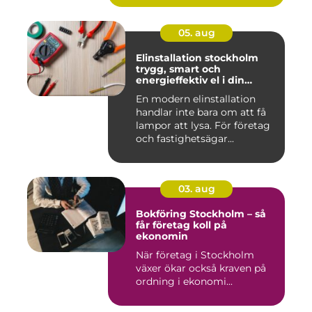
05. aug
Elinstallation stockholm
trygg, smart och
energieffektiv el i din
fastighet
En modern elinstallation
handlar inte bara om att få
lampor att lysa. För företag
och fastighetsägar...
03. aug
Bokföring Stockholm – så
får företag koll på
ekonomin
När företag i Stockholm
växer ökar också kraven på
ordning i ekonomi...