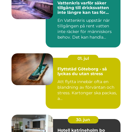
Vattenkris varför säker
tillgång till dricksvatten
inte längre kan tas för
given
En Vattenkris uppstår när
tillgången på rent vatten
inte räcker för människors
behov. Det kan handla...
01. jul
Flyttstäd Göteborg - så
lyckas du utan stress
Att flytta innebär ofta en
blandning av förväntan och
stress. Kartonger ska packas,
a...
30. jun
Hotell katrineholm bo