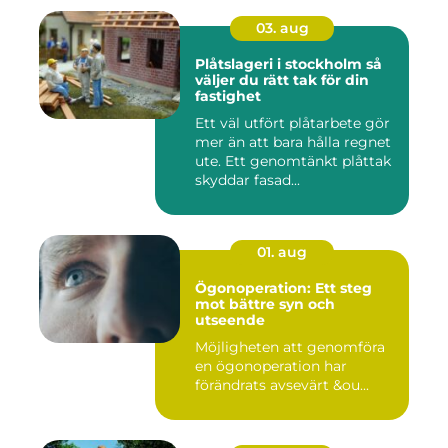
03. aug
Plåtslageri i stockholm så
väljer du rätt tak för din
fastighet
Ett väl utfört plåtarbete gör
mer än att bara hålla regnet
ute. Ett genomtänkt plåttak
skyddar fasad...
01. aug
Ögonoperation: Ett steg
mot bättre syn och
utseende
Möjligheten att genomföra
en ögonoperation har
förändrats avsevärt &ou...