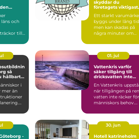
skyddar du
nden
företagets viktigast
tillgång
ker
Ett starkt varumärke
 läns och
byggs under lång tid
men kan skadas på
räckor till
några minuter om
s
någon annan börjar
er. När
anv...
ul
01. jul
sutbildnin
Vattenkris varför
g så
säker tillgång till
 hållbart
dricksvatten inte
rnt
längre kan tas för
änniskor i
En Vattenkris uppstå
p
given
r mer än
när tillgången på re
struktioner
vatten inte räcker fö
lanering.
människors behov.
 projektle...
Det kan handla...
ul
30. jun
 Göteborg -
Hotell katrineholm