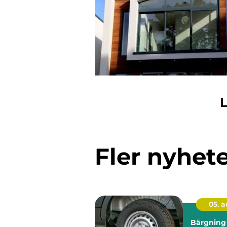
L
Fler nyhet
05. 
Bärgning la