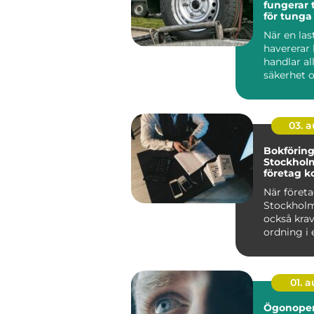
fungerar 
för tunga
När en las
havererar
handlar al
säkerhet o
Stopp inneb
03. 
Bokförin
Stockholm
företag ko
ekonomi
När företa
Stockholm
också kra
ordning i 
01. 
Ögonopera