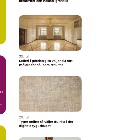
kreativitet och hållbar grönska
r
30. jul
Måleri i göteborg så väljer du rätt
målare för hållbara resultat
än
20. jul
Tyger online så väljer du rätt i det
digitala tygutbudet