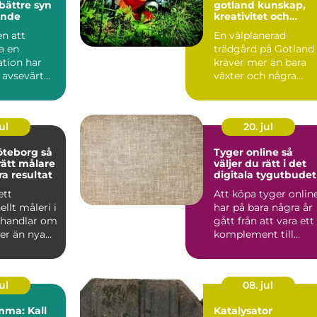
bättre syn
gotland kunskap,
ende
kreativitet och
hållbar grönska
n att
En välplanerad
a en
trädgård på Gotland
tion har
kräver mer än bara
 avsevärt
växter och några
rabatter. Kalkrik jord,
salt ...
ul
20. jul
teborg så
Tyger online så
rätt målare
väljer du rätt i det
ra resultat
digitala tygutbudet
ett
Att köpa tyger onlin
ellt måleri i
har på bara några år
 handlar om
gått från att vara ett
r än nya
komplement till
 väggarna.
butiksbesök, till ...
ul
08. jul
mma: Kall
Katalysator