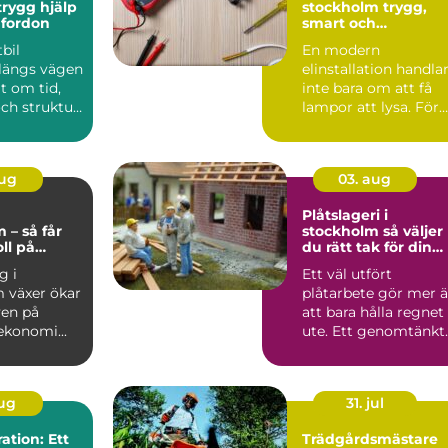
trygg hjälp
stockholm trygg,
 fordon
smart och
energieffektiv el i
tbil
En modern
din fastighet
 längs vägen
elinstallation handla
lt om tid,
inte bara om att få
ch struktur.
lampor att lysa. För
är ofta ...
företag och
fastighetsägar...
aug
03. aug
g
Plåtslageri i
 – så får
stockholm så väljer
ll på
du rätt tak för din
n
fastighet
g i
Ett väl utfört
 växer ökar
plåtarbete gör mer 
ven på
att bara hålla regnet
ekonomi...
ute. Ett genomtänkt
plåttak skyddar
fasad...
aug
31. jul
tion: Ett
Trädgårdsmästare