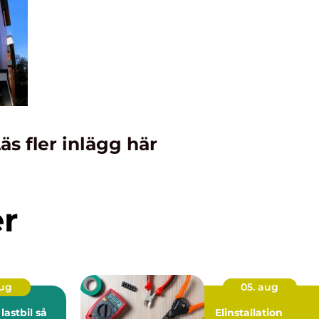
äs fler inlägg här
er
aug
05. aug
stbil så
Elinstallation