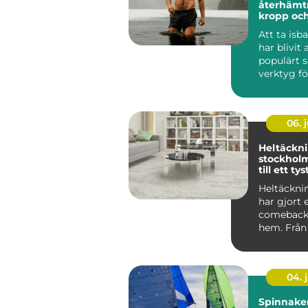
återhämtn
kropp oc
Att ta is
har blivit 
populärt 
verktyg f
fysisk &arin
06. j
Heltäckn
stockholm en gui
till ett ty
mer omb
Heltäckni
har gjort 
comeback 
hem. Från 
självklara 
04. j
Spinnaker segl