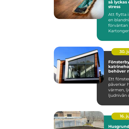
så lyckas
stress
Att flytta
en blandn
förväntan 
Kartonger
a...
30. 
Fönsterb
katrineholm
behöver 
på?
Ett fönste
påverkar h
värmen, lj
ljudnivån 
minst kän
man komm
16. 
Husgrunde