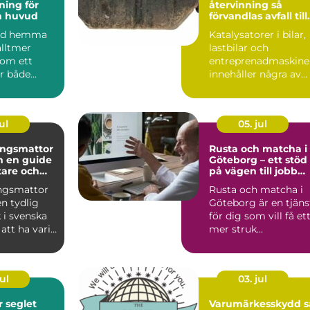
ing för
återvinning så
h huvud
förvandlas avfall till
värdefulla resurser
bad hemma
Katalysatorer i bilar,
alltmer
lastbilar och
som ett
entreprenadmaskine
ör både
innehåller några av
...
jordens mest
värdefulla...
ul
05. jul
ingsmattor
Rusta och matcha i
de
Göteborg – ett stöd
stare och
på vägen till jobb
onat hem
eller utbildning
ngsmattor
Rusta och matcha i
en tydlig
Göteborg är en tjäns
i svenska
för dig som vill få et
att ha varit
mer struk...
på 70- o...
ul
03. jul
et
Varumärkesskydd så