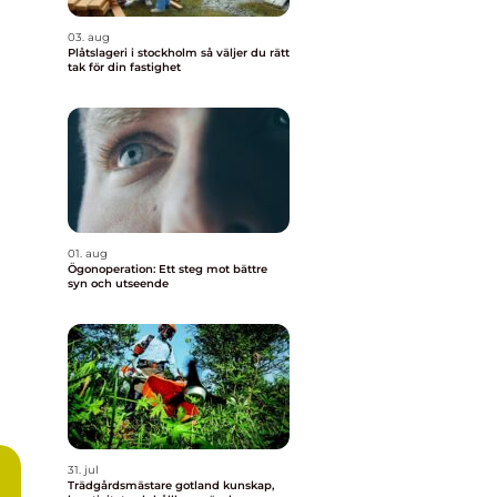
03. aug
Plåtslageri i stockholm så väljer du rätt
tak för din fastighet
01. aug
Ögonoperation: Ett steg mot bättre
syn och utseende
31. jul
Trädgårdsmästare gotland kunskap,