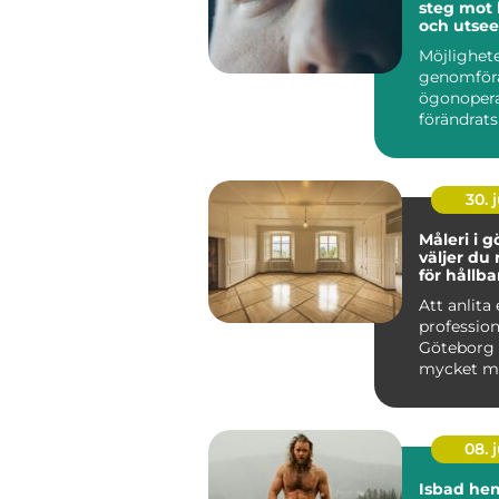
steg mot 
och utse
Möjlighete
genomför
ögonopera
förändrats
&ou...
30. j
Måleri i gö
väljer du 
för hållba
Att anlita 
profession
Göteborg
mycket me
färger på
Ett...
08. j
Isbad he