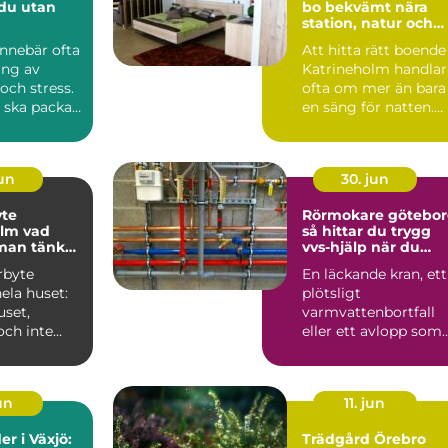
 du utan
bo bekvämt nära
station, natur och
stadsliv
 innebär ofta
Att hitta rätt boende 
ing av
Katrineholm handlar
och stress.
ofta om mer än bara
 ska packas,
en säng för natten.
Många resenärer ...
jun
30. jun
yte
Rörmokare götebo
 vad
så hittar du trygg
man tänka
vvs-hjälp när du
behöver den
rbyte
En läckande kran, ett
ela huset:
plötsligt
uset,
varmvattenbortfall
och inte
eller ett avlopp som
slan när
inte vill släppa
er...
igenom vatt...
jun
11. jun
r i Växjö:
Trädgård Örebro