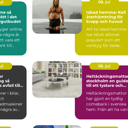
ul
08. jul
e så
Isbad hemma: Kall
rätt i det
återhämtning för
tygutbudet
kropp och huvud
yger online
Att ta isbad hemma
a några år
har blivit alltmer
tt vara ett
populärt som ett
t till
verktyg för både
 till ...
fysisk &arin...
ul
06. jul
or
Heltäckningsmatto
 så
stockholm en guide
avfall till
till ett tystare och
a resurser
mer ombonat hem
er i bilar,
Heltäckningsmattor
och
har gjort en tydlig
admaskiner
comeback i svenska
 några av
hem. Från att ha vari
est
självklara på 70- o...
.