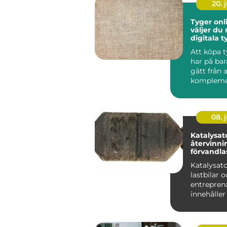
20. j
Tyger onlin
väljer du 
digitala 
Att köpa t
har på bar
gått från a
komplemen
butiksbesök,
08. j
Katalysat
återvinning
förvandlas 
värdefull
Katalysator
lastbilar 
entrepren
innehåller
jordens m
värdefulla..