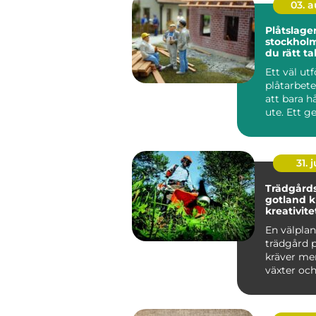
03. 
Plåtslager
stockholm så väl
du rätt ta
fastighet
Ett väl utf
plåtarbet
att bara h
ute. Ett 
plåttak sk
fasad...
31. j
Trädgård
gotland kunskap,
kreativite
hållbar g
En välpla
trädgård 
kräver me
växter oc
rabatter. K
salt ...