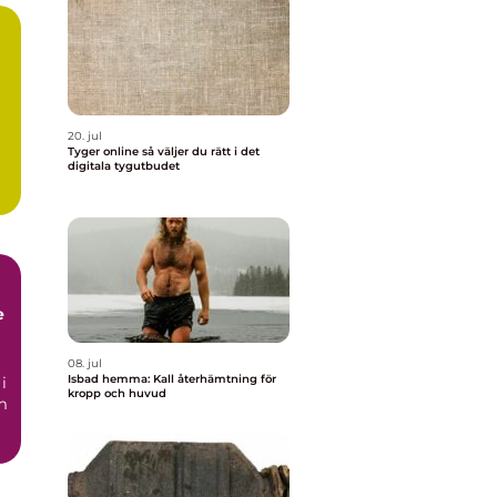
20. jul
Tyger online så väljer du rätt i det
digitala tygutbudet
e
08. jul
Isbad hemma: Kall återhämtning för
i
kropp och huvud
m