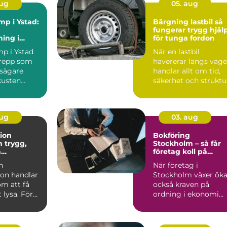
aug
05. aug
p i Ystad:
Bärgning lastbil så
fungerar trygg hjäl
ing i
för tunga fordon
t
p i Ystad
När en lastbil
grepp som
havererar längs väg
husägare
handlar allt om tid,
kusten
säkerhet och struktu
Stopp innebär ofta ...
aug
03. aug
tion
Bokföring
g,
Stockholm – så får
h
företag koll på
ktiv el i
ekonomin
n
När företag i
ghet
tion handlar
Stockholm växer öka
om att få
också kraven på
 lysa. För
ordning i ekonomi...
ch
gar...