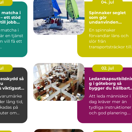
ul
04. jul
 matcha i
Spinnaker seglet
– ett stöd
som gör
ill jobb
undanvinden
ldning
levande
 matcha i
En spinnaker
r en tjänst
förvandlar läns och
 vill få ett
slör från
.
transportsträckor till
seglingens
höjdpunkter. När
seglet...
ul
02. jul
sskydd så
Ledarskapsutbildni
du
g i göteborg så
s viktigaste
bygger du hållbart
och modernt
t varumärke
Att leda människor i
ledarskap
r lång tid,
dag kräver mer än
kadas på
tydliga instruktioner
nuter om
och god planering.
an börjar
Chefer och projektle..