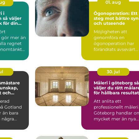
aug
01. aug
i i
Ögonoperation: Ett
jer
steg mot bättre syn
k för din
och utseende
ört
Möjligheten att
e gör mer än
genomföra en
ålla regnet
ögonoperation har
genomtänkt
förändrats avsevärt
yddar
&ou...
ul
30. jul
smästare
Måleri i göteborg så
väljer du rätt målar
t och
för hållbara resultat
rönska
nerad
Att anlita ett
på Gotland
professionellt måleri 
r än bara
Göteborg handlar o
h några
mycket mer än nya
alkrik jord,
färger på väggarna.
Ett...