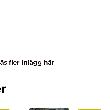
äs fler inlägg här
er