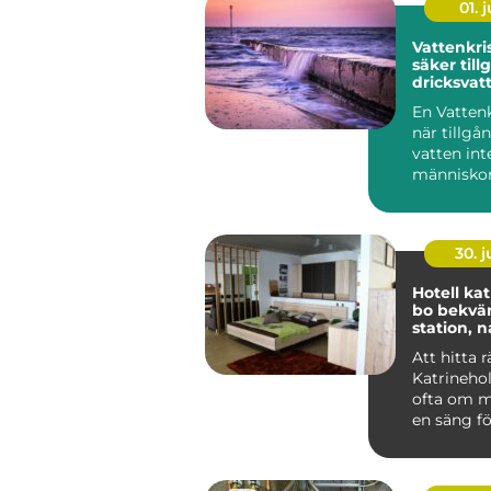
01. j
Vattenkris varf
säker tillg
dricksvat
längre ka
En Vattenk
given
när tillgå
vatten int
människor
Det kan ha
30. 
Hotell ka
bo bekvä
station, 
stadsliv
Att hitta 
Katrineho
ofta om m
en säng fö
Många rese