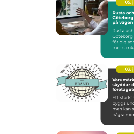
05. j
Rusta och
Göteborg 
på vägen t
eller utbi
Rusta och
Göteborg ä
för dig som
mer struk..
03. j
Varumärke
skyddar 
företaget
tillgång
Ett stark
byggs unde
men kan s
några mi
någon ann
anv...