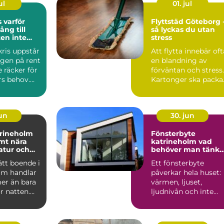
ul
01. jul
ör
Flyttstäd Göteborg 
ång till
så lyckas du utan
ten inte
stress
n tas för
ris uppstår
Att flytta innebär oft
ngen på rent
en blandning av
e räcker för
förväntan och stress.
s behov.
Kartonger ska packa
ndla...
a...
jun
30. jun
trineholm
Fönsterbyte
mt nära
katrineholm vad
natur och
behöver man tänka
på?
rätt boende i
Ett fönsterbyte
lm handlar
påverkar hela huset:
er än bara
värmen, ljuset,
r natten.
ljudnivån och inte
närer ...
minst känslan när
man kommer...