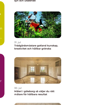
syn och utseende
p
en
r.
31. jul
Trädgårdsmästare gotland kunskap,
kreativitet och hållbar grönska
r
30. jul
Måleri i göteborg så väljer du rätt
målare för hållbara resultat