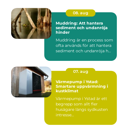
08. aug
Muddring: Att hantera
sediment och undanröja
hinder
Muddring är en process som
ofta används för att hantera
sediment och undanröja h...
07. aug
Värmepump i Ystad:
Smartare uppvärmning i
kustklimat
Värmepump i Ystad är ett
begrepp som allt fler
husägare längs sydkusten
intresse...