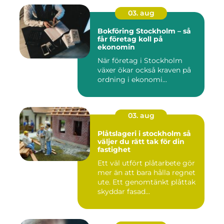
03. aug
Bokföring Stockholm – så
får företag koll på
ekonomin
När företag i Stockholm
växer ökar också kraven på
ordning i ekonomi...
03. aug
Plåtslageri i stockholm så
väljer du rätt tak för din
fastighet
Ett väl utfört plåtarbete gör
mer än att bara hålla regnet
ute. Ett genomtänkt plåttak
skyddar fasad...