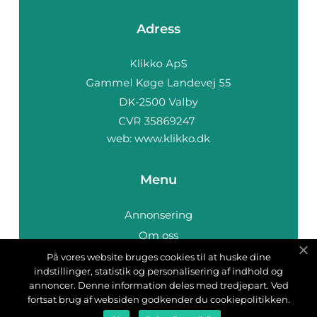
Adress
web:
www.klikko.dk
Menu
Annonsering
Om oss
Cookies
På vores website bruges cookies til at huske dine
indstillinger, statistik og personalisering af indhold og
Kontakta oss
annoncer. Denne information deles med tredjepart. Ved
Sitemap
fortsat brug af websiden godkender du cookiepolitikken.