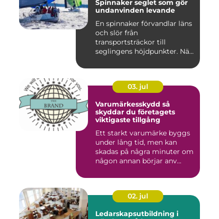
Spinnaker seglet som gör
undanvinden levande
En spinnaker förvandlar läns
och slör från
transportsträckor till
seglingens höjdpunkter. När
seglet...
03. jul
Varumärkesskydd så
skyddar du företagets
viktigaste tillgång
Ett starkt varumärke byggs
under lång tid, men kan
skadas på några minuter om
någon annan börjar anv...
02. jul
Ledarskapsutbildning i