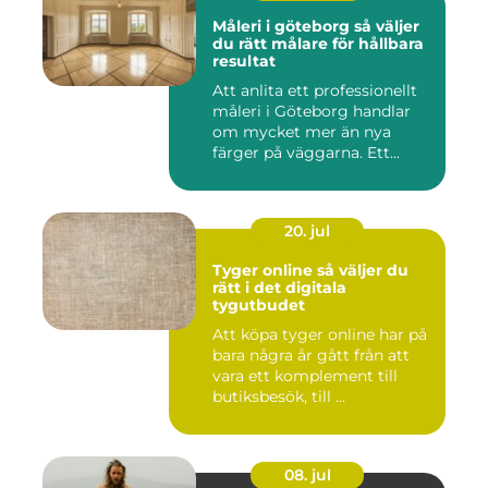
Måleri i göteborg så väljer
du rätt målare för hållbara
resultat
Att anlita ett professionellt
måleri i Göteborg handlar
om mycket mer än nya
färger på väggarna. Ett...
20. jul
Tyger online så väljer du
rätt i det digitala
tygutbudet
Att köpa tyger online har på
bara några år gått från att
vara ett komplement till
butiksbesök, till ...
08. jul