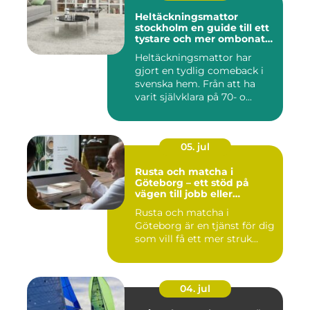
Heltäckningsmattor
stockholm en guide till ett
tystare och mer ombonat
hem
Heltäckningsmattor har
gjort en tydlig comeback i
svenska hem. Från att ha
varit självklara på 70- o...
05. jul
Rusta och matcha i
Göteborg – ett stöd på
vägen till jobb eller
utbildning
Rusta och matcha i
Göteborg är en tjänst för dig
som vill få ett mer struk...
04. jul