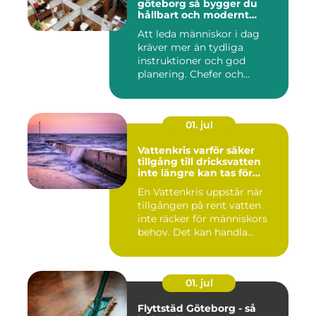
göteborg så bygger du
hållbart och modernt
ledarskap
Att leda människor i dag
kräver mer än tydliga
instruktioner och god
planering. Chefer och
projektle...
01. jul
Vattenkris varför säker
tillgång till dricksvatten
inte längre kan tas för
given
En Vattenkris uppstår när
tillgången på rent vatten
inte räcker för människors
behov. Det kan handla...
01. jul
Flyttstäd Göteborg - så