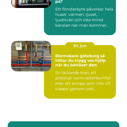
på?
Ett fönsterbyte påverkar hela
huset: värmen, ljuset,
ljudnivån och inte minst
känslan när man kommer...
30. jun
Rörmokare göteborg så
hittar du trygg vvs-hjälp
när du behöver den
En läckande kran, ett
plötsligt varmvattenbortfall
eller ett avlopp som inte vill
släppa igenom vatt...