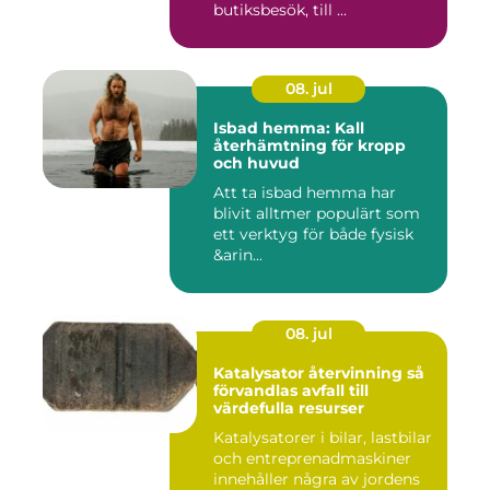
butiksbesök, till ...
08. jul
Isbad hemma: Kall
återhämtning för kropp
och huvud
Att ta isbad hemma har
blivit alltmer populärt som
ett verktyg för både fysisk
&arin...
08. jul
Katalysator återvinning så
förvandlas avfall till
värdefulla resurser
Katalysatorer i bilar, lastbilar
och entreprenadmaskiner
innehåller några av jordens