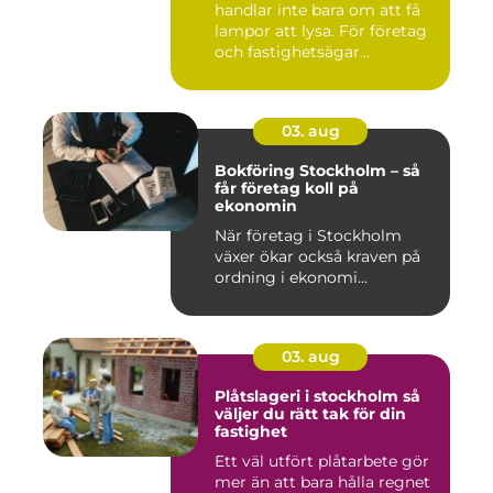
handlar inte bara om att få
lampor att lysa. För företag
och fastighetsägar...
03. aug
Bokföring Stockholm – så
får företag koll på
ekonomin
När företag i Stockholm
växer ökar också kraven på
ordning i ekonomi...
03. aug
Plåtslageri i stockholm så
väljer du rätt tak för din
fastighet
Ett väl utfört plåtarbete gör
mer än att bara hålla regnet