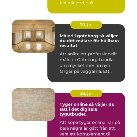
Kalkrik jord, salt ...
30. jul
Måleri i göteborg så väljer
du rätt målare för hållbara
resultat
Att anlita ett professionellt
måleri i Göteborg handlar
om mycket mer än nya
färger på väggarna. Ett...
20. jul
Tyger online så väljer du
rätt i det digitala
tygutbudet
Att köpa tyger online har på
bara några år gått från att
vara ett komplement till