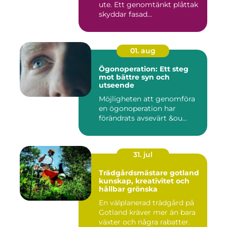
ute. Ett genomtänkt plåttak
skyddar fasad...
01. aug
Ögonoperation: Ett steg
mot bättre syn och
utseende
Möjligheten att genomföra
en ögonoperation har
förändrats avsevärt &ou...
31. jul
Trädgårdsmästare gotland
kunskap, kreativitet och
hållbar grönska
En välplanerad trädgård på
Gotland kräver mer än bara
växter och några rabatter.