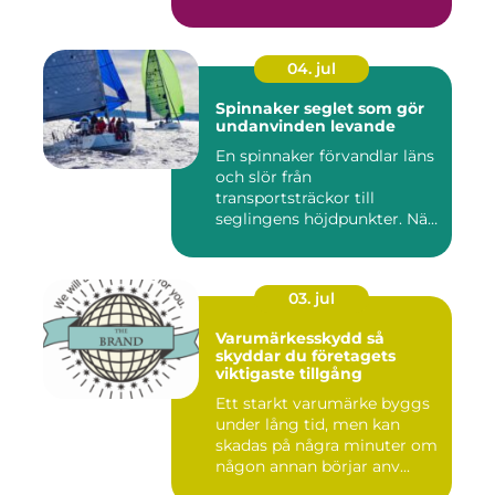
04. jul
Spinnaker seglet som gör
undanvinden levande
En spinnaker förvandlar läns
och slör från
transportsträckor till
seglingens höjdpunkter. När
seglet...
03. jul
Varumärkesskydd så
skyddar du företagets
viktigaste tillgång
Ett starkt varumärke byggs
under lång tid, men kan
skadas på några minuter om
någon annan börjar anv...