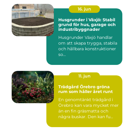
16. jun
Husgrunder i Växjö: Stabil
grund för hus, garage och
industribyggnader
Husgrunder Växjö handlar
om att skapa trygga, stabila
och hållbara konstruktioner
so...
11. jun
Trädgård Örebro gröna
rum som håller året runt
En genomtänkt trädgård i
Örebro kan vara mycket mer
än en fin gräsmatta och
några buskar. Den kan fu...