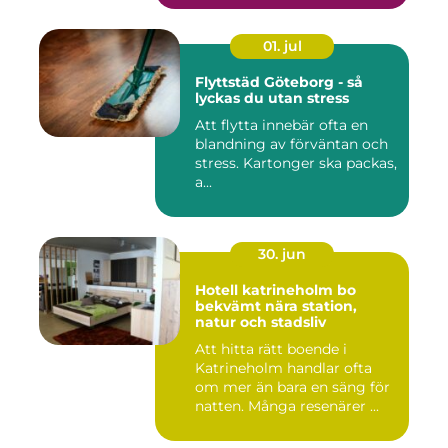
01. jul
Flyttstäd Göteborg - så
lyckas du utan stress
Att flytta innebär ofta en
blandning av förväntan och
stress. Kartonger ska packas,
a...
30. jun
Hotell katrineholm bo
bekvämt nära station,
natur och stadsliv
Att hitta rätt boende i
Katrineholm handlar ofta
om mer än bara en säng för
natten. Många resenärer ...