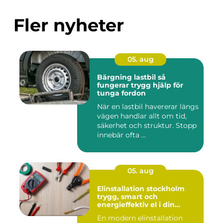
Fler nyheter
05. aug
Bärgning lastbil så
fungerar trygg hjälp för
tunga fordon
När en lastbil havererar längs
vägen handlar allt om tid,
säkerhet och struktur. Stopp
innebär ofta ...
05. aug
Elinstallation stockholm
trygg, smart och
energieffektiv el i din
fastighet
En modern elinstallation