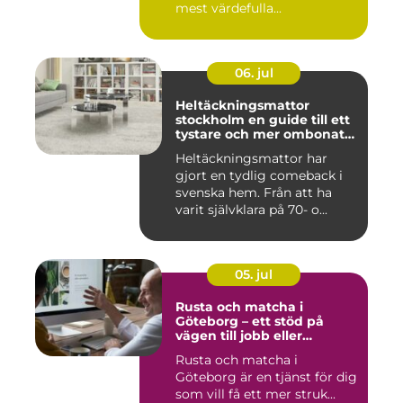
mest värdefulla...
06. jul
Heltäckningsmattor
stockholm en guide till ett
tystare och mer ombonat
hem
Heltäckningsmattor har
gjort en tydlig comeback i
svenska hem. Från att ha
varit självklara på 70- o...
05. jul
Rusta och matcha i
Göteborg – ett stöd på
vägen till jobb eller
utbildning
Rusta och matcha i
Göteborg är en tjänst för dig
som vill få ett mer struk...