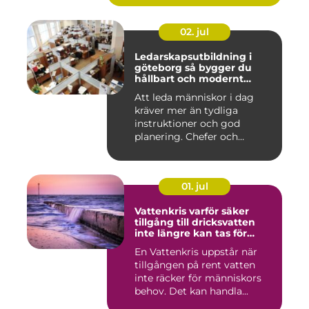
02. jul
Ledarskapsutbildning i
göteborg så bygger du
hållbart och modernt
ledarskap
Att leda människor i dag
kräver mer än tydliga
instruktioner och god
planering. Chefer och
projektle...
01. jul
Vattenkris varför säker
tillgång till dricksvatten
inte längre kan tas för
given
En Vattenkris uppstår när
tillgången på rent vatten
inte räcker för människors
behov. Det kan handla...