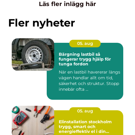
Läs fler inlägg här
Fler nyheter
05. aug
Bärgning lastbil så
fungerar trygg hjälp för
tunga fordon
När en lastbil havererar längs
vägen handlar allt om tid,
säkerhet och struktur. Stopp
innebär ofta ...
05. aug
Elinstallation stockholm
trygg, smart och
energieffektiv el i din