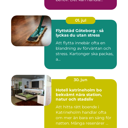
01. jul
Flyttstäd Göteborg - så
lyckas du utan stress
Att flytta innebär ofta en
blandning av förväntan och
stress. Kartonger ska packas,
a...
30. jun
Hotell katrineholm bo
bekvämt nära station,
natur och stadsliv
Att hitta rätt boende i
Katrineholm handlar ofta
om mer än bara en säng för
natten. Många resenärer ...