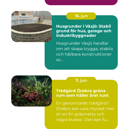
16. jun
Husgrunder i Växjö: Stabil
grund för hus, garage och
industribyggnader
Husgrunder Växjö handlar
om att skapa trygga, stabila
och hållbara konstruktioner
so...
11. jun
Trädgård Örebro gröna
rum som håller året runt
En genomtänkt trädgård i
Örebro kan vara mycket mer
än en fin gräsmatta och
några buskar. Den kan fu...