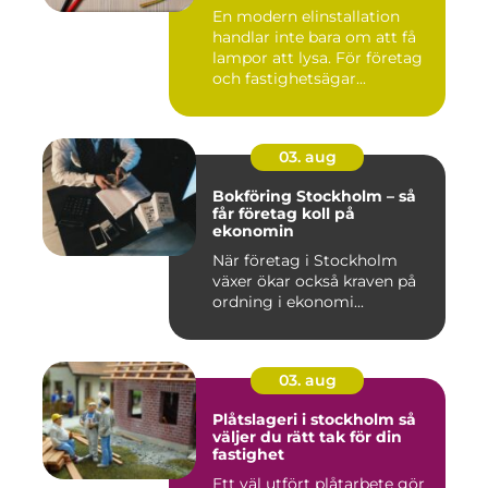
fastighet
En modern elinstallation
handlar inte bara om att få
lampor att lysa. För företag
och fastighetsägar...
03. aug
Bokföring Stockholm – så
får företag koll på
ekonomin
När företag i Stockholm
växer ökar också kraven på
ordning i ekonomi...
03. aug
Plåtslageri i stockholm så
väljer du rätt tak för din
fastighet
Ett väl utfört plåtarbete gör