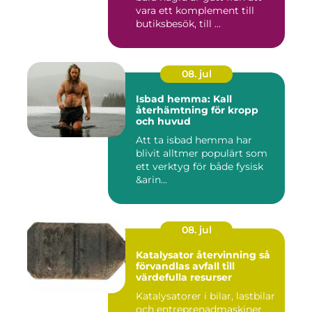
vara ett komplement till
butiksbesök, till ...
08. jul
Isbad hemma: Kall
återhämtning för kropp
och huvud
Att ta isbad hemma har
blivit alltmer populärt som
ett verktyg för både fysisk
&arin...
08. jul
Katalysator återvinning så
förvandlas avfall till
värdefulla resurser
Katalysatorer i bilar, lastbilar
och entreprenadmaskiner