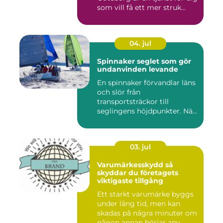
som vill få ett mer struk...
04. jul
Spinnaker seglet som gör
undanvinden levande
En spinnaker förvandlar läns
och slör från
transportsträckor till
seglingens höjdpunkter. När
seglet...
03. jul
Varumärkesskydd så
skyddar du företagets
viktigaste tillgång
Ett starkt varumärke byggs
under lång tid, men kan
skadas på några minuter om
någon annan börjar anv...