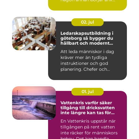
02. jul
Ledarskapsutbildning i
göteborg så bygger du
hållbart och modernt
ledarskap
Att leda människor i dag
kräver mer än tydliga
instruktioner och god
planering. Chefer och
projektle...
01. jul
Vattenkris varför säker
tillgång till dricksvatten
inte längre kan tas för
given
En Vattenkris uppstår när
tillgången på rent vatten
inte räcker för människors
behov. Det kan handla...