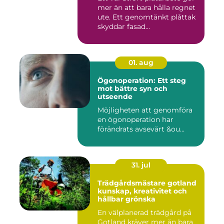
mer än att bara hålla regnet
ute. Ett genomtänkt plåttak
skyddar fasad...
01. aug
Ögonoperation: Ett steg
mot bättre syn och
utseende
Möjligheten att genomföra
en ögonoperation har
förändrats avsevärt &ou...
31. jul
Trädgårdsmästare gotland
kunskap, kreativitet och
hållbar grönska
En välplanerad trädgård på
Gotland kräver mer än bara