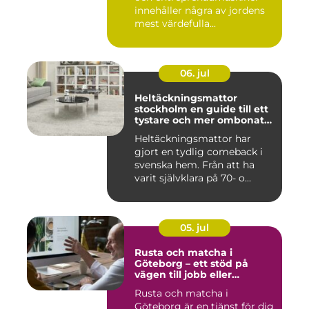
innehåller några av jordens
mest värdefulla...
06. jul
Heltäckningsmattor
stockholm en guide till ett
tystare och mer ombonat
hem
Heltäckningsmattor har
gjort en tydlig comeback i
svenska hem. Från att ha
varit självklara på 70- o...
05. jul
Rusta och matcha i
Göteborg – ett stöd på
vägen till jobb eller
utbildning
Rusta och matcha i
Göteborg är en tjänst för dig