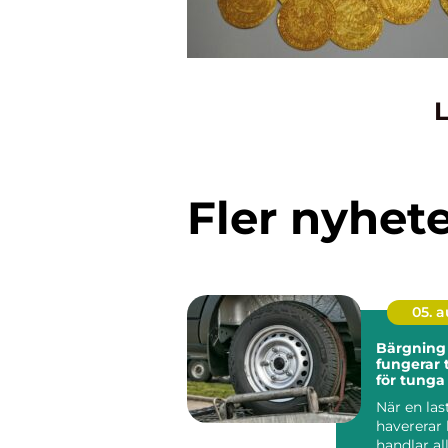
L
Fler nyhet
05. 
Bärgning la
fungerar 
för tunga
När en las
havererar
handlar al