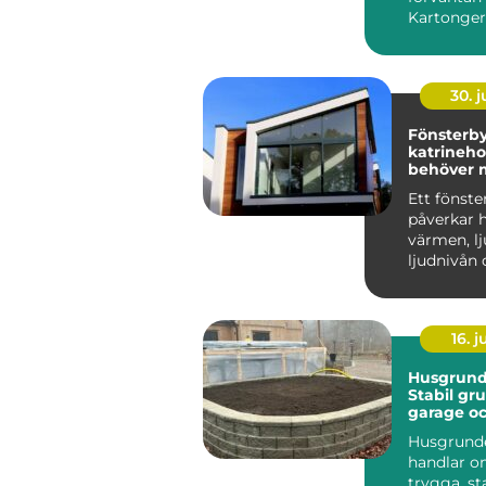
Kartonger
a...
30. 
Fönsterb
katrineholm
behöver 
på?
Ett fönste
påverkar h
värmen, lj
ljudnivån 
minst kän
man komm
16. 
Husgrunde
Stabil gru
garage o
industri
Husgrunde
handlar o
trygga, st