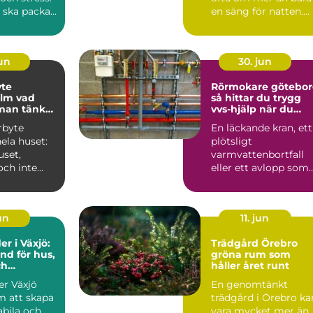
 ska packas,
en säng för natten.
Många resenärer ...
jun
30. jun
yte
Rörmokare götebo
 vad
så hittar du trygg
man tänka
vvs-hjälp när du
behöver den
rbyte
En läckande kran, ett
ela huset:
plötsligt
uset,
varmvattenbortfall
och inte
eller ett avlopp som
slan när
inte vill släppa
er...
igenom vatt...
jun
11. jun
r i Växjö:
Trädgård Örebro
nd för hus,
gröna rum som
ch
håller året runt
byggnader
r Växjö
En genomtänkt
m att skapa
trädgård i Örebro ka
abila och
vara mycket mer än