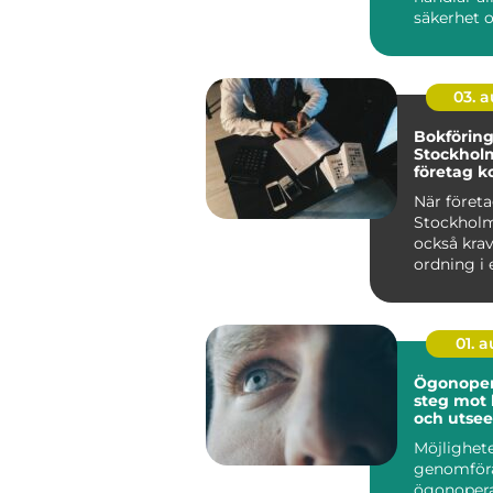
säkerhet o
Stopp inneb
03. 
Bokförin
Stockholm
företag ko
ekonomi
När företa
Stockholm
också kra
ordning i 
01. 
Ögonopera
steg mot 
och utse
Möjlighete
genomför
ögonopera