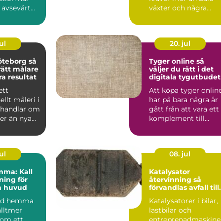
 avsevärt
växter och några
rabatter. Kalkrik jord,
salt ...
ul
20. jul
teborg så
Tyger online så
rätt målare
väljer du rätt i det
ra resultat
digitala tygutbudet
ett
Att köpa tyger onlin
ellt måleri i
har på bara några år
 handlar om
gått från att vara ett
r än nya
komplement till
 väggarna.
butiksbesök, till ...
ul
08. jul
mma: Kall
Katalysator
ing för
återvinning så
h huvud
förvandlas avfall till
värdefulla resurser
bad hemma
Katalysatorer i bilar,
alltmer
lastbilar och
som ett
entreprenadmaskine