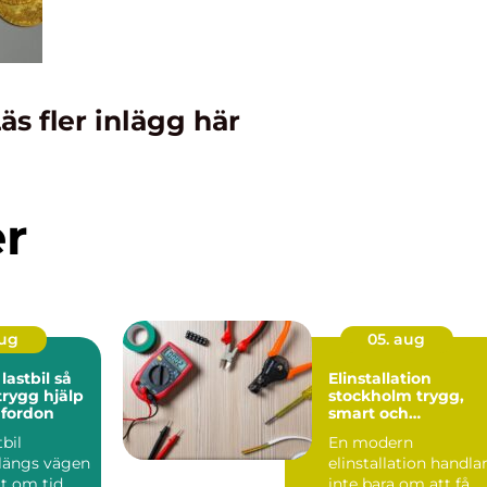
äs fler inlägg här
er
aug
05. aug
stbil så
Elinstallation
trygg hjälp
stockholm trygg,
 fordon
smart och
energieffektiv el i
tbil
En modern
din fastighet
 längs vägen
elinstallation handla
lt om tid,
inte bara om att få