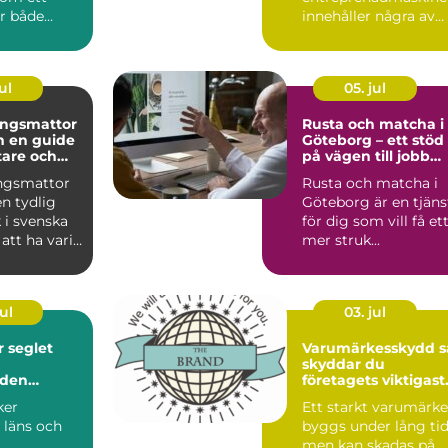
ör både
innehåller några av
...
jordens mest
värdefulla...
ul
05. jul
ingsmattor
Rusta och matcha i
de
Göteborg – ett stöd
stare och
på vägen till jobb
onat hem
eller utbildning
ngsmattor
Rusta och matcha i
en tydlig
Göteborg är en tjäns
i svenska
för dig som vill få et
att ha varit
mer struk...
på 70- o...
ul
03. jul
et
Varumärkesskydd så
skyddar du
nden
företagets viktigast
tillgång
ker
Ett starkt varumärke
 läns och
byggs under lång tid
men kan skadas på