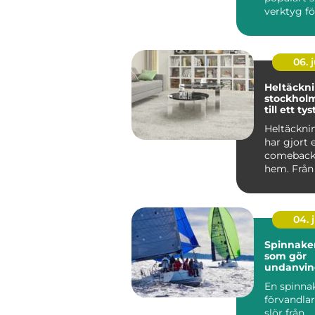
verktyg f
fysisk &arin
06. j
Heltäckn
stockholm en gui
till ett ty
mer omb
Heltäckni
har gjort 
comeback 
hem. Från 
självklara 
04. j
Spinnaker segl
som gör
undanvi
levande
En spinna
förvandlar
slör från