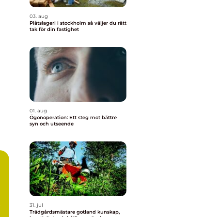
03. aug
Plåtslageri i stockholm så väljer du rätt
tak för din fastighet
01. aug
Ögonoperation: Ett steg mot bättre
syn och utseende
r
31. jul
Trädgårdsmästare gotland kunskap,