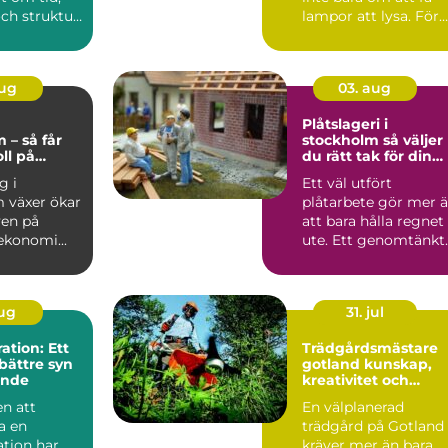
ch struktur.
lampor att lysa. För
är ofta ...
företag och
fastighetsägar...
aug
03. aug
g
Plåtslageri i
 – så får
stockholm så väljer
ll på
du rätt tak för din
n
fastighet
g i
Ett väl utfört
 växer ökar
plåtarbete gör mer 
ven på
att bara hålla regnet
ekonomi...
ute. Ett genomtänkt
plåttak skyddar
fasad...
aug
31. jul
tion: Ett
Trädgårdsmästare
bättre syn
gotland kunskap,
ende
kreativitet och
hållbar grönska
n att
En välplanerad
a en
trädgård på Gotland
tion har
kräver mer än bara