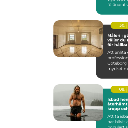
förändrats
&ou...
30. j
Måleri i gö
väljer du 
för hållba
Att anlita 
profession
Göteborg
mycket me
färger på
Ett...
08. j
Isbad he
återhämtn
kropp oc
Att ta is
har blivit 
populärt 