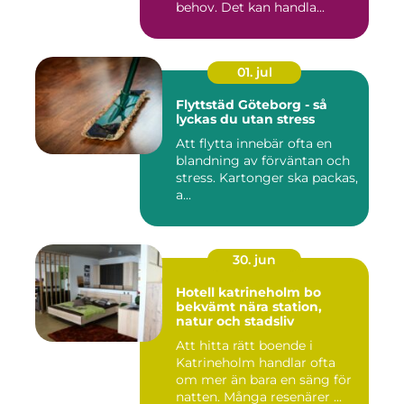
behov. Det kan handla...
01. jul
Flyttstäd Göteborg - så
lyckas du utan stress
Att flytta innebär ofta en
blandning av förväntan och
stress. Kartonger ska packas,
a...
30. jun
Hotell katrineholm bo
bekvämt nära station,
natur och stadsliv
Att hitta rätt boende i
Katrineholm handlar ofta
om mer än bara en säng för
natten. Många resenärer ...