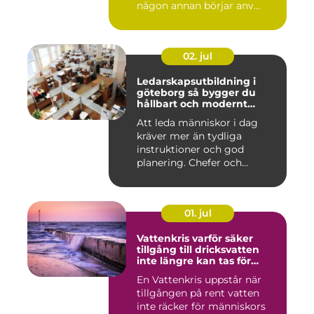
någon annan börjar anv...
02. jul
Ledarskapsutbildning i
göteborg så bygger du
hållbart och modernt
ledarskap
Att leda människor i dag
kräver mer än tydliga
instruktioner och god
planering. Chefer och
projektle...
01. jul
Vattenkris varför säker
tillgång till dricksvatten
inte längre kan tas för
given
En Vattenkris uppstår när
tillgången på rent vatten
inte räcker för människors