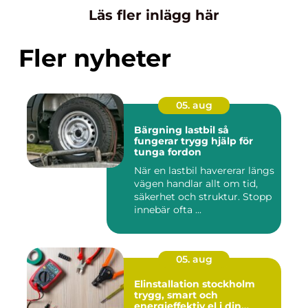
Läs fler inlägg här
Fler nyheter
05. aug
Bärgning lastbil så
fungerar trygg hjälp för
tunga fordon
När en lastbil havererar längs
vägen handlar allt om tid,
säkerhet och struktur. Stopp
innebär ofta ...
05. aug
Elinstallation stockholm
trygg, smart och
energieffektiv el i din