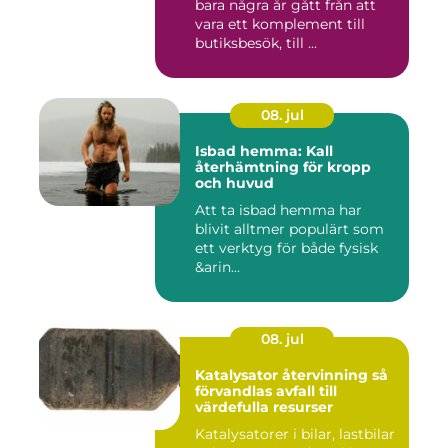
bara några år gått från att
vara ett komplement till
butiksbesök, till ...
08. jul
Isbad hemma: Kall
återhämtning för kropp
och huvud
Att ta isbad hemma har
blivit alltmer populärt som
ett verktyg för både fysisk
&arin...
08. jul
Katalysator återvinning så
förvandlas avfall till
värdefulla resurser
Katalysatorer i bilar, lastbilar