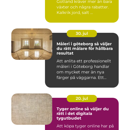
Gotland kräver mer än bara
växter och några rabatter.
Kalkrik jord, salt ...
30. jul
Måleri i göteborg så väljer
du rätt målare för hållbara
resultat
Att anlita ett professionellt
måleri i Göteborg handlar
om mycket mer än nya
färger på väggarna. Ett...
20. jul
Tyger online så väljer du
rätt i det digitala
tygutbudet
Att köpa tyger online har på