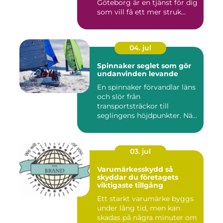
Göteborg är en tjänst för dig
som vill få ett mer struk...
04. jul
Spinnaker seglet som gör
undanvinden levande
En spinnaker förvandlar läns
och slör från
transportsträckor till
seglingens höjdpunkter. När
seglet...
03. jul
Varumärkesskydd så
skyddar du företagets
viktigaste tillgång
Ett starkt varumärke byggs
under lång tid, men kan
skadas på några minuter om