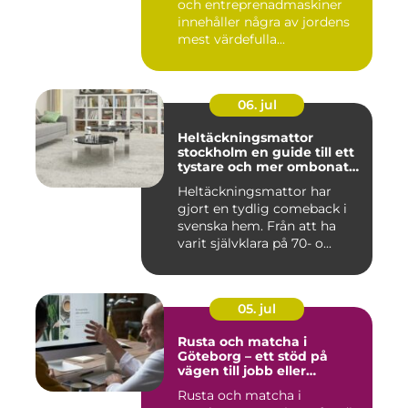
och entreprenadmaskiner
innehåller några av jordens
mest värdefulla...
06. jul
Heltäckningsmattor
stockholm en guide till ett
tystare och mer ombonat
hem
Heltäckningsmattor har
gjort en tydlig comeback i
svenska hem. Från att ha
varit självklara på 70- o...
05. jul
Rusta och matcha i
Göteborg – ett stöd på
vägen till jobb eller
utbildning
Rusta och matcha i