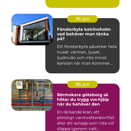
30. jun
Fönsterbyte katrineholm
vad behöver man tänka
på?
Ett fönsterbyte påverkar hela
huset: värmen, ljuset,
ljudnivån och inte minst
känslan när man kommer...
30. jun
Rörmokare göteborg så
hittar du trygg vvs-hjälp
när du behöver den
En läckande kran, ett
plötsligt varmvattenbortfall
eller ett avlopp som inte vill
släppa igenom vatt...