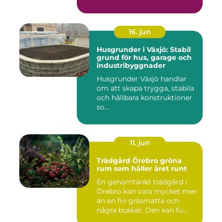
16. jun
Husgrunder i Växjö: Stabil
grund för hus, garage och
industribyggnader
Husgrunder Växjö handlar
om att skapa trygga, stabila
och hållbara konstruktioner
so...
11. jun
Trädgård Örebro gröna
rum som håller året runt
En genomtänkt trädgård i
Örebro kan vara mycket mer
än en fin gräsmatta och
några buskar. Den kan fu...