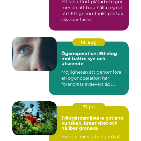
Ett väl utfört plåtarbete gör
mer än att bara hålla regnet
ute. Ett genomtänkt plåttak
skyddar fasad...
01. aug
Ögonoperation: Ett steg
mot bättre syn och
utseende
Möjligheten att genomföra
en ögonoperation har
förändrats avsevärt &ou...
31. jul
Trädgårdsmästare gotland
kunskap, kreativitet och
hållbar grönska
En välplanerad trädgård på