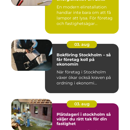
fastighet
En modern elinstallation
handlar inte bara om att få
lampor att lysa. För företag
och fastighetsägar...
03. aug
Bokföring Stockholm – så
får företag koll på
ekonomin
När företag i Stockholm
växer ökar också kraven på
ordning i ekonomi...
03. aug
Plåtslageri i stockholm så
väljer du rätt tak för din
fastighet