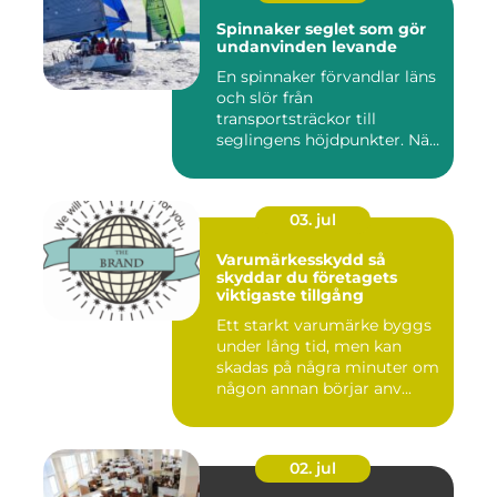
Spinnaker seglet som gör
undanvinden levande
En spinnaker förvandlar läns
och slör från
transportsträckor till
seglingens höjdpunkter. När
seglet...
03. jul
Varumärkesskydd så
skyddar du företagets
viktigaste tillgång
Ett starkt varumärke byggs
under lång tid, men kan
skadas på några minuter om
någon annan börjar anv...
02. jul