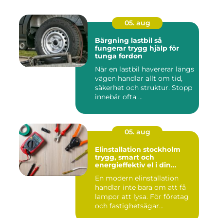
05. aug
Bärgning lastbil så
fungerar trygg hjälp för
tunga fordon
När en lastbil havererar längs
vägen handlar allt om tid,
säkerhet och struktur. Stopp
innebär ofta ...
05. aug
Elinstallation stockholm
trygg, smart och
energieffektiv el i din
fastighet
En modern elinstallation
handlar inte bara om att få
lampor att lysa. För företag
och fastighetsägar...