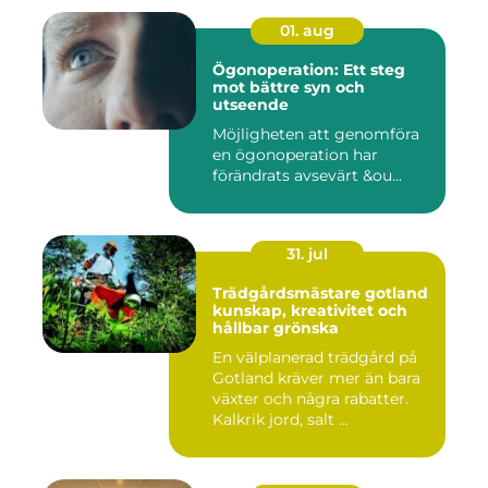
01. aug
Ögonoperation: Ett steg
mot bättre syn och
utseende
Möjligheten att genomföra
en ögonoperation har
förändrats avsevärt &ou...
31. jul
Trädgårdsmästare gotland
kunskap, kreativitet och
hållbar grönska
En välplanerad trädgård på
Gotland kräver mer än bara
växter och några rabatter.
Kalkrik jord, salt ...