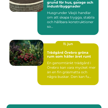
grund för hus, garage och
industribyggnader
Husgrunder Växjö handlar
om att skapa trygga, stabila
och hållbara konstruktioner
so...
11. jun
Trädgård Örebro gröna
rum som håller året runt
En genomtänkt trädgård i
Örebro kan vara mycket mer
än en fin gräsmatta och
några buskar. Den kan fu...