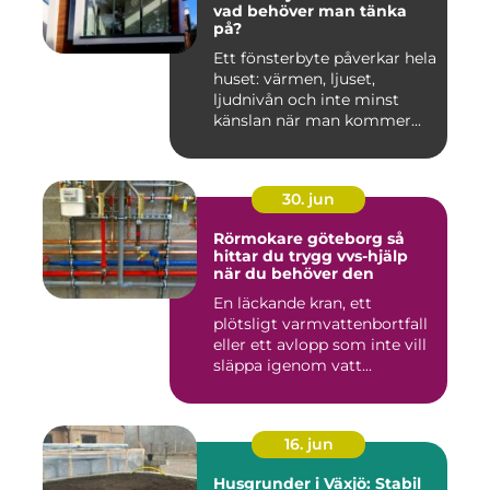
vad behöver man tänka
på?
Ett fönsterbyte påverkar hela
huset: värmen, ljuset,
ljudnivån och inte minst
känslan när man kommer...
30. jun
Rörmokare göteborg så
hittar du trygg vvs-hjälp
när du behöver den
En läckande kran, ett
plötsligt varmvattenbortfall
eller ett avlopp som inte vill
släppa igenom vatt...
16. jun
Husgrunder i Växjö: Stabil