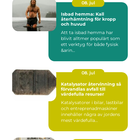
08. jul
Isbad hemma: Kall
återhämtning för kropp
och huvud
Att ta isbad hemma har
blivit alltmer populärt som
ett verktyg för både fysisk
&arin...
08. jul
Katalysator återvinning så
förvandlas avfall till
värdefulla resurser
Katalysatorer i bilar, lastbilar
och entreprenadmaskiner
innehåller några av jordens
mest värdefulla...