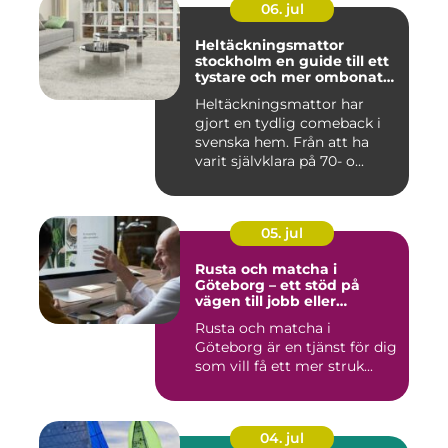
06. jul
Heltäckningsmattor
stockholm en guide till ett
tystare och mer ombonat
hem
Heltäckningsmattor har
gjort en tydlig comeback i
svenska hem. Från att ha
varit självklara på 70- o...
05. jul
Rusta och matcha i
Göteborg – ett stöd på
vägen till jobb eller
utbildning
Rusta och matcha i
Göteborg är en tjänst för dig
som vill få ett mer struk...
04. jul