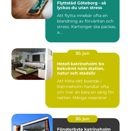
Flyttstäd Göteborg - så
lyckas du utan stress
Att flytta innebär ofta en
blandning av förväntan och
stress. Kartonger ska packas,
a...
30. jun
Hotell katrineholm bo
bekvämt nära station,
natur och stadsliv
Att hitta rätt boende i
Katrineholm handlar ofta
om mer än bara en säng för
natten. Många resenärer ...
30. jun
Fönsterbyte katrineholm