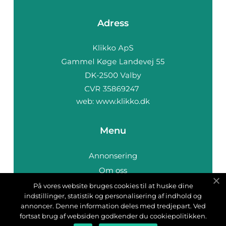
Adress
web:
www.klikko.dk
Menu
Annonsering
Om oss
Cookies
På vores website bruges cookies til at huske dine
indstillinger, statistik og personalisering af indhold og
Kontakta oss
annoncer. Denne information deles med tredjepart. Ved
Sitemap
fortsat brug af websiden godkender du cookiepolitikken.