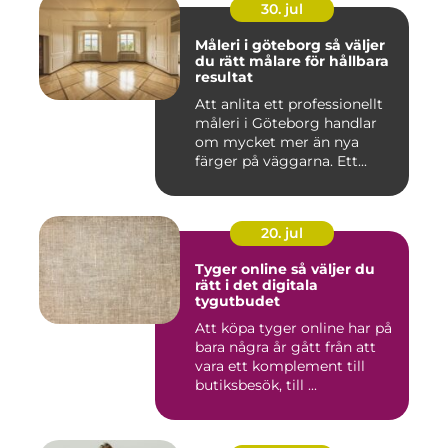
30. jul
Måleri i göteborg så väljer
du rätt målare för hållbara
resultat
Att anlita ett professionellt
måleri i Göteborg handlar
om mycket mer än nya
färger på väggarna. Ett...
20. jul
Tyger online så väljer du
rätt i det digitala
tygutbudet
Att köpa tyger online har på
bara några år gått från att
vara ett komplement till
butiksbesök, till ...