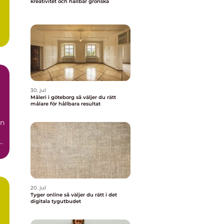
kreativitet och hållbar grönska
r
30. jul
Måleri i göteborg så väljer du rätt
målare för hållbara resultat
än
20. jul
Tyger online så väljer du rätt i det
digitala tygutbudet