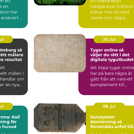
n att
En välplanerad
a en
trädgård på Gotland
tion har
kräver mer än bara
 avsevärt
växter och några
rabatter. Kalkrik jord,
salt ...
ul
20. jul
teborg så
Tyger online så
rätt målare
väljer du rätt i det
ra resultat
digitala tygutbudet
ett
Att köpa tyger onlin
ellt måleri i
har på bara några år
 handlar om
gått från att vara ett
r än nya
komplement till
 väggarna.
butiksbesök, till ...
ul
08. jul
mma: Kall
Katalysator
ing för
återvinning så
h huvud
förvandlas avfall till
värdefulla resurser