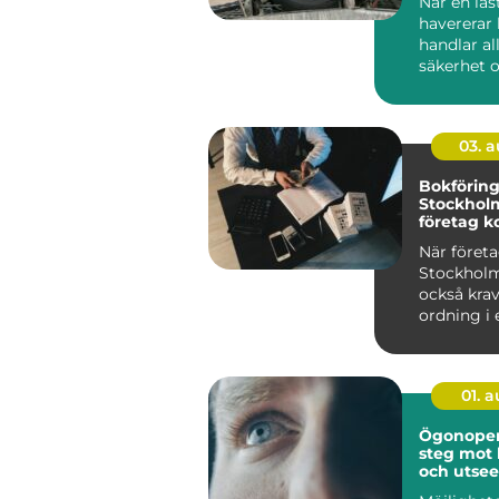
När en las
havererar
handlar al
säkerhet o
Stopp inneb
03. 
Bokförin
Stockholm
företag ko
ekonomi
När företa
Stockholm
också kra
ordning i 
01. 
Ögonopera
steg mot 
och utse