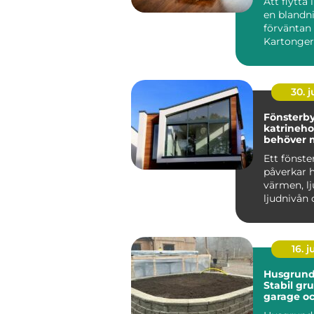
Att flytta
en blandn
förväntan 
Kartonger
a...
30. 
Fönsterb
katrineholm
behöver 
på?
Ett fönste
påverkar h
värmen, lj
ljudnivån 
minst kän
man komm
16. 
Husgrunde
Stabil gru
garage o
industri