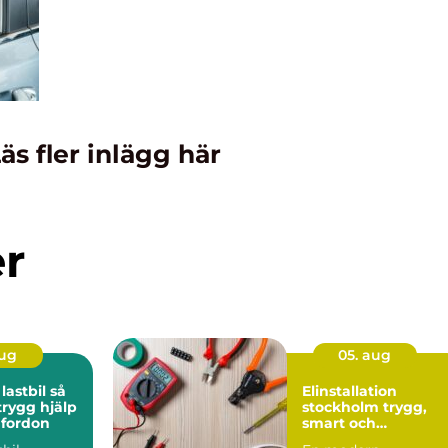
äs fler inlägg här
er
aug
05. aug
stbil så
Elinstallation
trygg hjälp
stockholm trygg,
 fordon
smart och
energieffektiv el i