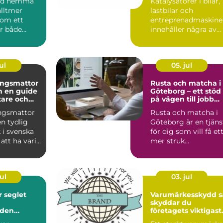
bad hemma
Katalysatorer i bilar,
alltmer
lastbilar och
som ett
entreprenadmaskine
ör både
innehåller några av
...
jordens mest
värdefulla...
ul
05. jul
ingsmattor
Rusta och matcha i
de
Göteborg – ett stöd
stare och
på vägen till jobb
onat hem
eller utbildning
ngsmattor
Rusta och matcha i
en tydlig
Göteborg är en tjäns
i svenska
för dig som vill få et
att ha varit
mer struk...
på 70- o...
ul
03. jul
et
Varumärkesskydd så
skyddar du
nden
företagets viktigast
tillgång