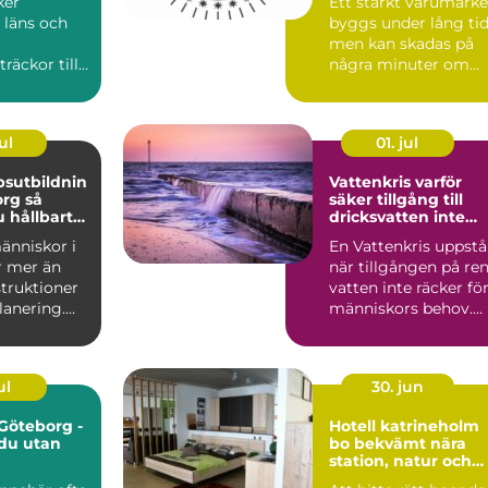
ker
Ett starkt varumärke
 läns och
byggs under lång tid
men kan skadas på
räckor till
några minuter om
s
någon annan börjar
er. När
anv...
ul
01. jul
sutbildnin
Vattenkris varför
g så
säker tillgång till
 hållbart
dricksvatten inte
rnt
längre kan tas för
änniskor i
En Vattenkris uppstå
p
given
r mer än
när tillgången på re
struktioner
vatten inte räcker fö
lanering.
människors behov.
 projektle...
Det kan handla...
ul
30. jun
 Göteborg -
Hotell katrineholm
 du utan
bo bekvämt nära
station, natur och
stadsliv