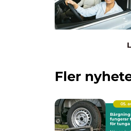
L
Fler nyhet
05. 
Bärgning la
fungerar 
för tunga