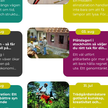
tbil
En modern
din fastighet
 längs vägen
elinstallation handla
lt om tid,
inte bara om att få
ch struktur.
lampor att lysa. För
är ofta ...
företag och
fastighetsägar...
aug
03. aug
g
Plåtslageri i
 – så får
stockholm så väljer
ll på
du rätt tak för din
n
fastighet
g i
Ett väl utfört
 växer ökar
plåtarbete gör mer 
ven på
att bara hålla regnet
ekonomi...
ute. Ett genomtänkt
plåttak skyddar
fasad...
aug
31. jul
tion: Ett
Trädgårdsmästare
bättre syn
gotland kunskap,
ende
kreativitet och
hållbar grönska