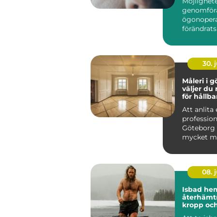
Möjlighete
genomför
ögonopera
förändrats
&ou...
30. j
Måleri i gö
väljer du 
för hållba
Att anlita 
profession
Göteborg
mycket me
färger på
Ett...
08. j
Isbad he
återhämtn
kropp oc