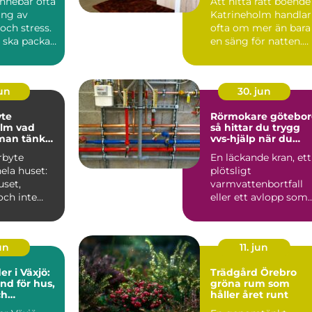
 innebär ofta
Att hitta rätt boende 
ing av
Katrineholm handlar
och stress.
ofta om mer än bara
 ska packas,
en säng för natten.
Många resenärer ...
jun
30. jun
yte
Rörmokare götebo
 vad
så hittar du trygg
man tänka
vvs-hjälp när du
behöver den
rbyte
En läckande kran, ett
ela huset:
plötsligt
uset,
varmvattenbortfall
och inte
eller ett avlopp som
slan när
inte vill släppa
er...
igenom vatt...
jun
11. jun
r i Växjö:
Trädgård Örebro
nd för hus,
gröna rum som
ch
håller året runt
byggnader