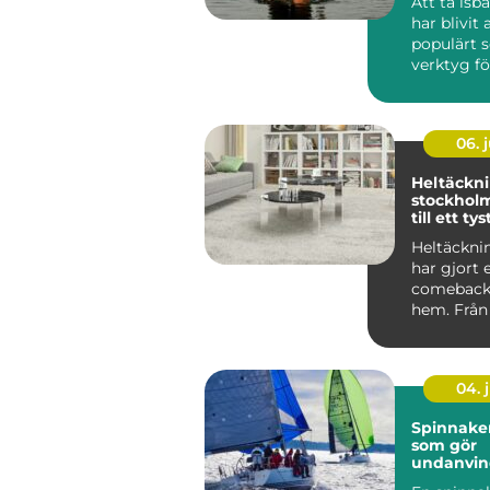
Att ta is
har blivit 
populärt 
verktyg f
fysisk &arin
06. j
Heltäckn
stockholm en gui
till ett ty
mer omb
Heltäckni
har gjort 
comeback 
hem. Från 
självklara 
04. j
Spinnaker segl
som gör
undanvi
levande