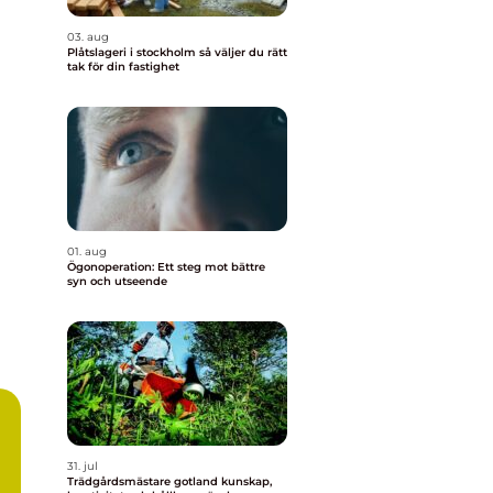
03. aug
Plåtslageri i stockholm så väljer du rätt
tak för din fastighet
01. aug
Ögonoperation: Ett steg mot bättre
syn och utseende
31. jul
Trädgårdsmästare gotland kunskap,