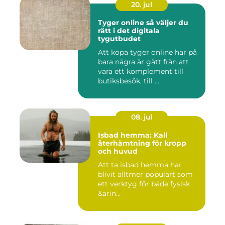
20. jul
Tyger online så väljer du
rätt i det digitala
tygutbudet
Att köpa tyger online har på
bara några år gått från att
vara ett komplement till
butiksbesök, till ...
08. jul
Isbad hemma: Kall
återhämtning för kropp
och huvud
Att ta isbad hemma har
blivit alltmer populärt som
ett verktyg för både fysisk
&arin...