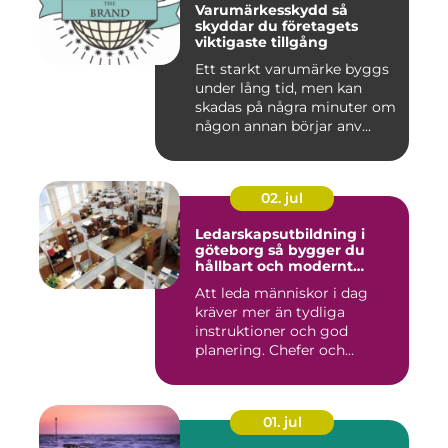
Varumärkesskydd så
skyddar du företagets
viktigaste tillgång
Ett starkt varumärke byggs
under lång tid, men kan
skadas på några minuter om
någon annan börjar anv...
02. jul
Ledarskapsutbildning i
göteborg så bygger du
hållbart och modernt
ledarskap
Att leda människor i dag
kräver mer än tydliga
instruktioner och god
planering. Chefer och
projektle...
01. jul