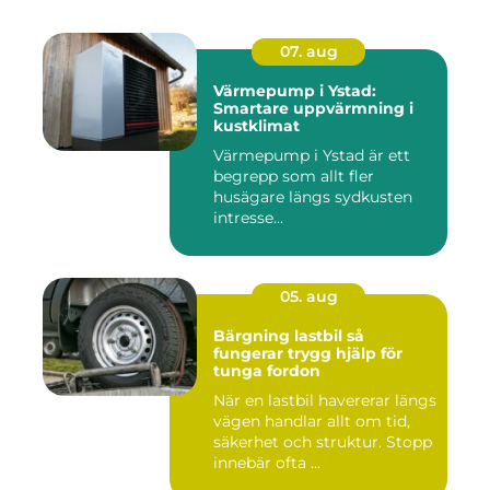
07. aug
Värmepump i Ystad:
Smartare uppvärmning i
kustklimat
Värmepump i Ystad är ett
begrepp som allt fler
husägare längs sydkusten
intresse...
05. aug
Bärgning lastbil så
fungerar trygg hjälp för
tunga fordon
När en lastbil havererar längs
vägen handlar allt om tid,
säkerhet och struktur. Stopp
innebär ofta ...