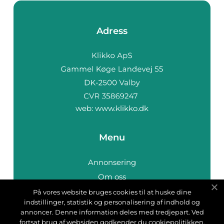
Adress
web:
www.klikko.dk
Menu
Annonsering
Om oss
Cookies
På vores website bruges cookies til at huske dine
indstillinger, statistik og personalisering af indhold og
Kontakta oss
annoncer. Denne information deles med tredjepart. Ved
Sitemap
fortsat brug af websiden godkender du cookiepolitikken.