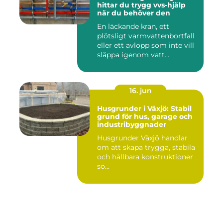
hittar du trygg vvs-hjälp
när du behöver den
En läckande kran, ett
plötsligt varmvattenbortfall
eller ett avlopp som inte vill
släppa igenom vatt...
16. jun
Husgrunder i Växjö: Stabil
grund för hus, garage och
industribyggnader
Husgrunder Växjö handlar
om att skapa trygga, stabila
och hållbara konstruktioner
so...