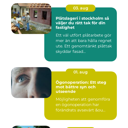
03. aug
Plåtslageri i stockholm så
väljer du rätt tak för din
fastighet
Ett väl utfört plåtarbete gör
mer än att bara hålla regnet
ute. Ett genomtänkt plåttak
skyddar fasad...
01. aug
Ögonoperation: Ett steg
mot bättre syn och
utseende
Möjligheten att genomföra
en ögonoperation har
förändrats avsevärt &ou...