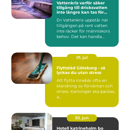
Vattenkris varför säker
tillgång till dricksvatten
inte längre kan tas för
given
En Vattenkris uppstår när
tillgången på rent vatten
inte räcker för människors
behov. Det kan handla...
01. jul
Flyttstäd Göteborg - så
lyckas du utan stress
Att flytta innebär ofta en
blandning av förväntan och
stress. Kartonger ska packas,
a...
30. jun
Hotell katrineholm bo