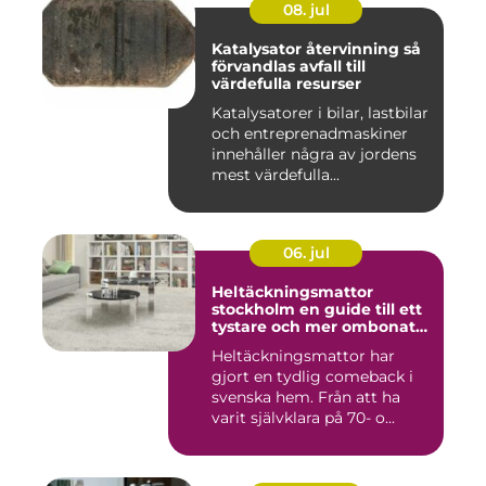
08. jul
Katalysator återvinning så
förvandlas avfall till
värdefulla resurser
Katalysatorer i bilar, lastbilar
och entreprenadmaskiner
innehåller några av jordens
mest värdefulla...
06. jul
Heltäckningsmattor
stockholm en guide till ett
tystare och mer ombonat
hem
Heltäckningsmattor har
gjort en tydlig comeback i
svenska hem. Från att ha
varit självklara på 70- o...