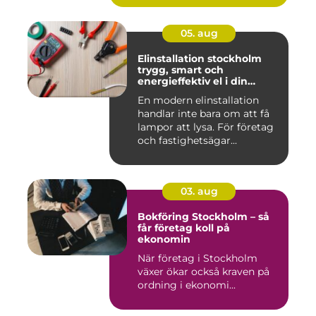
05. aug
Elinstallation stockholm
trygg, smart och
energieffektiv el i din
fastighet
En modern elinstallation
handlar inte bara om att få
lampor att lysa. För företag
och fastighetsägar...
03. aug
Bokföring Stockholm – så
får företag koll på
ekonomin
När företag i Stockholm
växer ökar också kraven på
ordning i ekonomi...